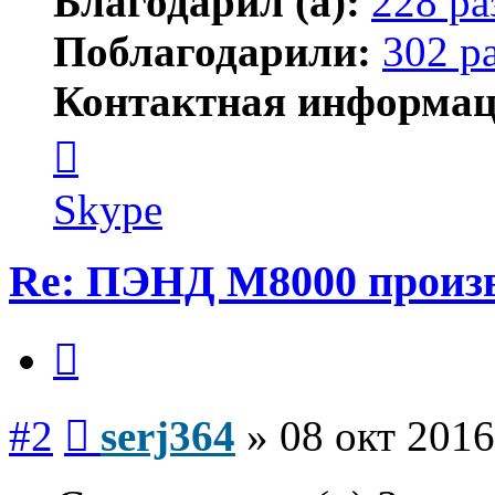
Благодарил (а):
228 ра
Поблагодарили:
302 р
Контактная информац
Контактная
информация
пользователя
serj364
Skype
Re: ПЭНД М8000 произв
Цитата
Сообщение
#2
serj364
»
08 окт 2016