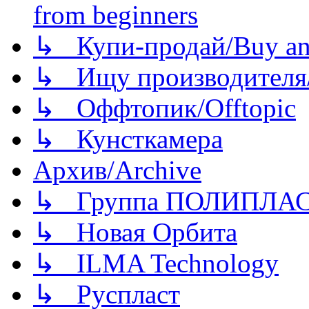
from beginners
↳ Купи-продай/Buy and
↳ Ищу производителя/
↳ Оффтопик/Offtopic
↳ Кунсткамера
Архив/Archive
↳ Группа ПОЛИПЛА
↳ Новая Орбита
↳ ILMA Technology
↳ Руспласт