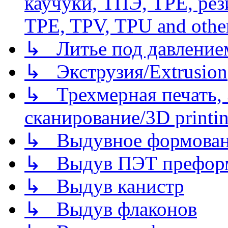
каучуки, ТПЭ, TPE, рез
TPE, TPV, TPU and other
↳ Литье под давлением/
↳ Экструзия/Extrusion
↳ Трехмерная печать,
сканирование/3D printin
↳ Выдувное формован
↳ Выдув ПЭТ префор
↳ Выдув канистр
↳ Выдув флаконов