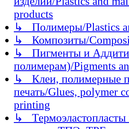
изделий/Plastics and mai
products
↳ Полимеры/Plastics a
↳ Композиты/Сomposite
↳ Пигменты и Аддитив
полимерам)/Pigments an
↳ Клеи, полимерные по
печать/Glues, polymer co
printing
↳ Термоэластопласты и