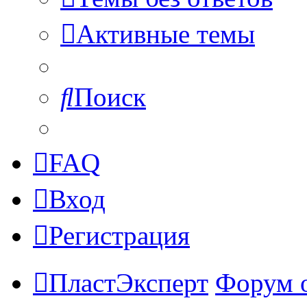
Активные темы
Поиск
FAQ
Вход
Регистрация
ПластЭксперт
Форум 