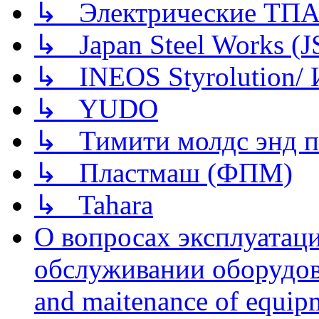
↳ Электрические ТПА
↳ Japan Steel Works (
↳ INEOS Styrolution
↳ YUDO
↳ Тимити молдс энд п
↳ Пластмаш (ФПМ)
↳ Tahara
О вопросах эксплуатаци
обслуживании оборудова
and maitenance of equip