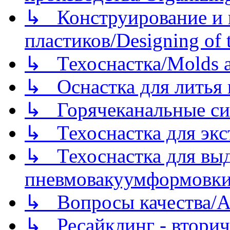
↳ Конструирование и п
пластиков/Designing of t
↳ Техоснастка/Molds a
↳ Оснастка для литья 
↳ Горячеканальные си
↳ Техоснастка для экс
↳ Техоснастка для вы
пневмовакуумформовк
↳ Вопросы качества/Abo
↳ Ресайклинг - вторич