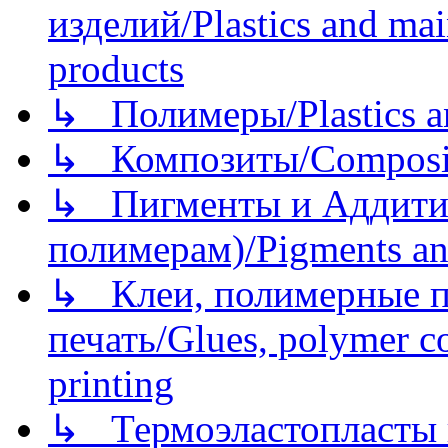
изделий/Plastics and mai
products
↳ Полимеры/Plastics a
↳ Композиты/Сomposite
↳ Пигменты и Аддитив
полимерам)/Pigments an
↳ Клеи, полимерные по
печать/Glues, polymer co
printing
↳ Термоэластопласты и