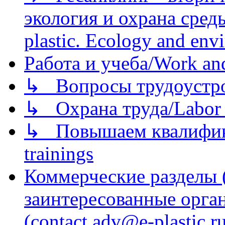
экология и охрана среды/
plastic. Ecology and env
Работа и учеба/Work an
↳ Вопросы трудоустрой
↳ Охрана труда/Labor p
↳ Повышаем квалификац
trainings
Коммерческие разделы 
заинтересованные орга
(contact adv@e-plastic.r