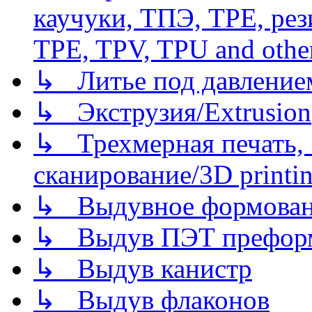
каучуки, ТПЭ, TPE, рез
TPE, TPV, TPU and other
↳ Литье под давлением/
↳ Экструзия/Extrusion
↳ Трехмерная печать,
сканирование/3D printin
↳ Выдувное формован
↳ Выдув ПЭТ префор
↳ Выдув канистр
↳ Выдув флаконов