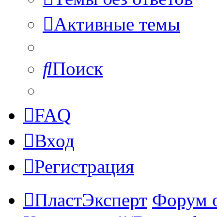
Активные темы
Поиск
FAQ
Вход
Регистрация
ПластЭксперт
Форум 