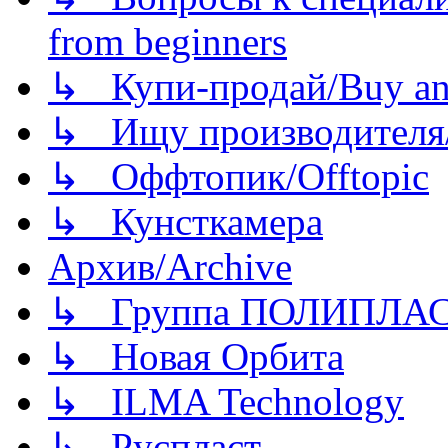
from beginners
↳ Купи-продай/Buy and
↳ Ищу производителя/
↳ Оффтопик/Offtopic
↳ Кунсткамера
Архив/Archive
↳ Группа ПОЛИПЛА
↳ Новая Орбита
↳ ILMA Technology
↳ Руспласт