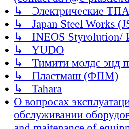
↳ Электрические ТПА
↳ Japan Steel Works (
↳ INEOS Styrolution
↳ YUDO
↳ Тимити молдс энд п
↳ Пластмаш (ФПМ)
↳ Tahara
О вопросах эксплуатаци
обслуживании оборудова
and maitenance of equip