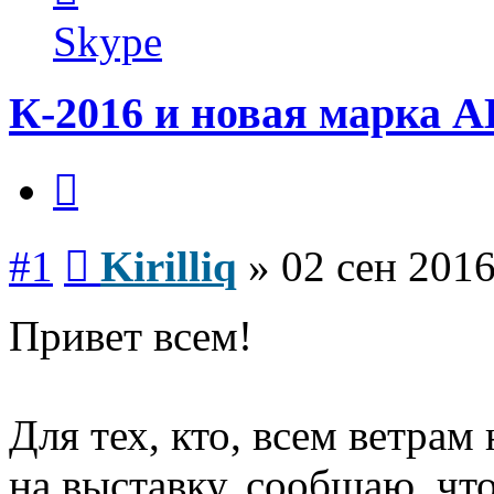
пользователя
Kirilliq
Skype
К-2016 и новая марка 
Цитата
Сообщение
#1
Kirilliq
»
02 сен 2016
Привет всем!
Для тех, кто, всем ветрам
на выставку, сообщаю, что