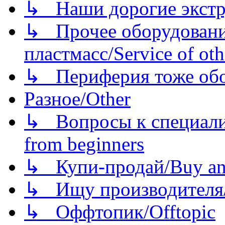
↳ Наши дорогие экстру
↳ Прочее оборудовани
пластмасс/Service of oth
↳ Периферия тоже обору
Разное/Other
↳ Вопросы к специали
from beginners
↳ Купи-продай/Buy and
↳ Ищу производителя/
↳ Оффтопик/Offtopic