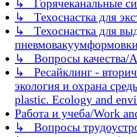
↳ Горячеканальные си
↳ Техоснастка для экс
↳ Техоснастка для вы
пневмовакуумформовк
↳ Вопросы качества/Abo
↳ Ресайклинг - вторич
экология и охрана среды/
plastic. Ecology and env
Работа и учеба/Work an
↳ Вопросы трудоустрой