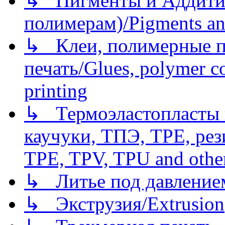
↳ Пигменты и Аддитив
полимерам)/Pigments an
↳ Клеи, полимерные по
печать/Glues, polymer co
printing
↳ Термоэластопласты и
каучуки, ТПЭ, TPE, рез
TPE, TPV, TPU and other
↳ Литье под давлением/
↳ Экструзия/Extrusion