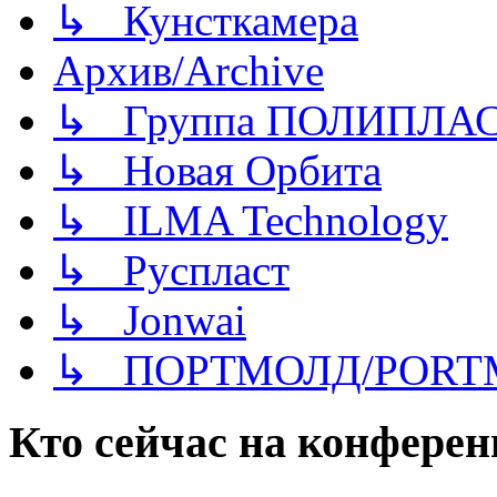
↳ Кунсткамера
Архив/Archive
↳ Группа ПОЛИПЛА
↳ Новая Орбита
↳ ILMA Technology
↳ Руспласт
↳ Jonwai
↳ ПОРТМОЛД/PORT
Кто сейчас на конфере