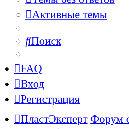
Активные темы
Поиск
FAQ
Вход
Регистрация
ПластЭксперт
Форум 