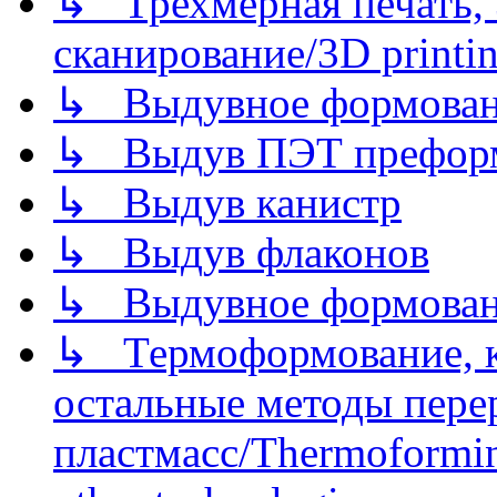
↳ Трехмерная печать,
сканирование/3D printin
↳ Выдувное формован
↳ Выдув ПЭТ префор
↳ Выдув канистр
↳ Выдув флаконов
↳ Выдувное формован
↳ Термоформование, ка
остальные методы пере
пластмасс/Thermoforming