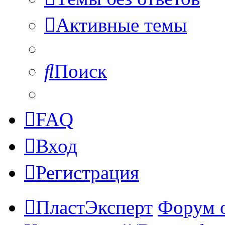
Активные темы
Поиск
FAQ
Вход
Регистрация
ПластЭксперт
Форум 