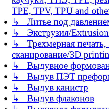
TPE, TPV, TPU and other
↳ Литье под давлением/
↳ Экструзия/Extrusion
↳ Трехмерная печать,
сканирование/3D printin
↳ Выдувное формован
↳ Выдув ПЭТ префор
↳ Выдув канистр
↳ Выдув флаконов