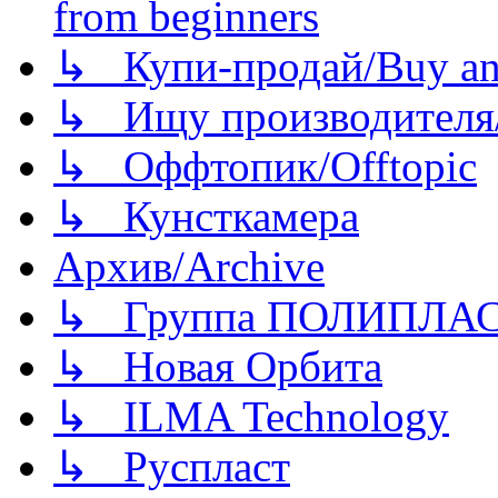
from beginners
↳ Купи-продай/Buy and
↳ Ищу производителя/
↳ Оффтопик/Offtopic
↳ Кунсткамера
Архив/Archive
↳ Группа ПОЛИПЛА
↳ Новая Орбита
↳ ILMA Technology
↳ Руспласт