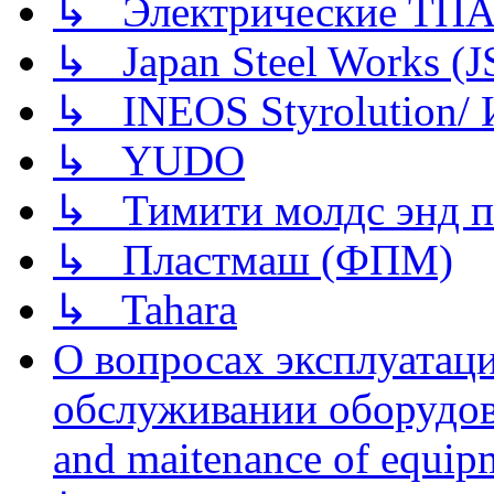
↳ Электрические ТПА
↳ Japan Steel Works (
↳ INEOS Styrolution
↳ YUDO
↳ Тимити молдс энд п
↳ Пластмаш (ФПМ)
↳ Tahara
О вопросах эксплуатаци
обслуживании оборудова
and maitenance of equip