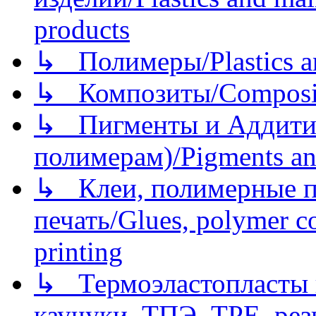
products
↳ Полимеры/Plastics a
↳ Композиты/Сomposite
↳ Пигменты и Аддитив
полимерам)/Pigments an
↳ Клеи, полимерные по
печать/Glues, polymer co
printing
↳ Термоэластопласты и
каучуки, ТПЭ, TPE, рез