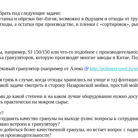
брать под следующие задачи:
танка и обрезки биг-бэгов, возможно в будущем и отходы от тру
оды, а остатки при производстве, и пленки с «сортировок», рын
 например, SJ 150/150 или что-то подобное с производительност
ка грануляторов, которую производят многие заводы в Китае. По
ековый гранулятор (например от Алеко
http://polimerexpert.ru/g
 грязь в случае, когда отходы хранились на улице и тд) флотаци
акой задачи смотреть в сторону Назаровской мойки, простой мой
ами до какой степени и на каком лучше оборудовании нужно дос
ать практически на мокром сырье.
е?
ухудшить качество гранулы на выходе (плюс вопросы к сотрудни
вно встроен к гранулятору?
о добиться более качественной гранулы, но встает вопрос с пад
ия производительности?