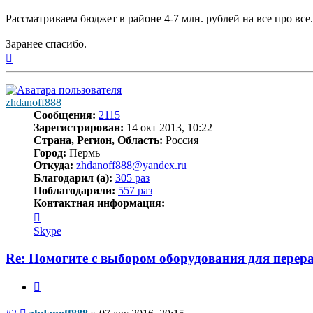
Рассматриваем бюджет в районе 4-7 млн. рублей на все про все.
Заранее спасибо.
Вернуться
к
началу
zhdanoff888
Сообщения:
2115
Зарегистрирован:
14 окт 2013, 10:22
Страна, Регион, Область:
Россия
Город:
Пермь
Откуда:
zhdanoff888@yandex.ru
Благодарил (а):
305 раз
Поблагодарили:
557 раз
Контактная информация:
Контактная
информация
Skype
пользователя
zhdanoff888
Re: Помогите с выбором оборудования для пере
Цитата
Сообщение