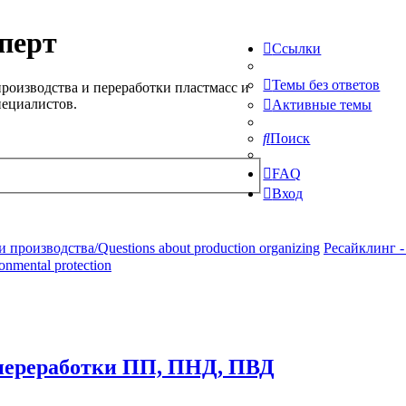
перт
Ссылки
Темы без ответов
роизводства и переработки пластмасс и
пециалистов.
Активные темы
Поиск
FAQ
Вход
производства/Questions about production organizing
Ресайклинг -
ronmental protection
 переработки ПП, ПНД, ПВД