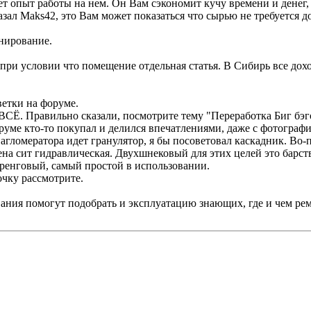
ет опыт работы на нем. Он Вам сэкономит кучу времени и денег, 
азал Maks42, это Вам может показаться что сырью не требуется д
анирование.
ри условии что помещение отдельная статья. В Сибирь все дохо
ветки на форуме.
 ВСЁ. Правильно сказали, посмотрите тему "Переработка Биг бэг
руме кто-то покупал и делился впечатлениями, даже с фотограф
 агломератора идет гранулятор, я бы посоветовал каскадник. Во
ена сит гидравлическая. Двухшнековый для этих целей это барст
тренговый, самый простой в использовании.
очку рассмотрите.
ания помогут подобрать и эксплуатацию знающих, где и чем ремо