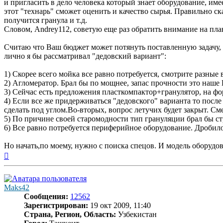
и пригласить в дело человека который знает оборудование, име
этот "технарь" сможет оценить и качество сырья. Правильно ск
получится гранула и т.д.
Словом, Andrey112, советую еще раз обратить внимание на пл
Считаю что Ваш бюджет может потянуть поставленную задачу, п
лично я бы рассматривал "дедовский вариант":
1) Скорее всего мойка все равно потребуется, смотрите разные 
2) Агломератор. Брал бы по мощнее, запас прочности это наше
3) Сейчас есть предложения пласткомпактор+гранулятор, на фо
4) Если все же придерживаться "дедовского" варианта то после
сделать под углом.Во-вторых, вопрос летучих будет закрыт. См
5) По причине своей старомодности тип грануляции брал бы с
6) Все равно потребуется периферийное оборудование. Дробил
Но начать,по моему, нужно с поиска спецов. И модель оборудов
Вернуться
к
началу
Maks42
Сообщения:
12562
Зарегистрирован:
19 окт 2009, 11:40
Страна, Регион, Область:
Узбекистан