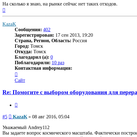
На сколько я знаю, на рынке сейчас нет таких отходов.
Вернуться
к
началу
KazaK
Сообщения:
402
Зарегистрирован:
17 сен 2013, 19:20
Страна, Регион, Область:
Россия
Город:
Томск
Откуда:
Томск
Благодарил (а):
0
Поблагодарили:
10 раз
Контактная информация:
Контактная
информация
Сайт
пользователя
KazaK
Re: Помогите с выбором оборудования для пере
Цитата
Сообщение
#5
KazaK
»
08 авг 2016, 05:04
Уважаемый Andrey112
Вы задаете вопрос космического масштаба. Фактически построи