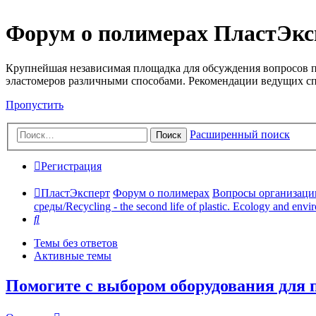
Форум о полимерах ПластЭкс
Крупнейшая независимая площадка для обсуждения вопросов п
эластомеров различными способами. Рекомендации ведущих с
Пропустить
Расширенный поиск
Поиск
Регистрация
ПластЭксперт
Форум о полимерах
Вопросы организации 
среды/Recycling - the second life of plastic. Ecology and envi
Поиск
Темы без ответов
Активные темы
Помогите с выбором оборудования для