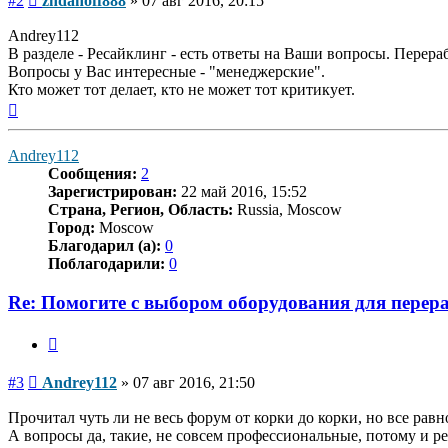
#2
zhdanoff888
»
07 авг 2016, 20:15
Andrey112
В разделе - Ресайклинг - есть ответы на Ваши вопросы. Перераб
Вопросы у Вас интересные - "менеджерские".
Кто может тот делает, кто не может тот критикует.
Вернуться
к
началу
Andrey112
Сообщения:
2
Зарегистрирован:
22 май 2016, 15:52
Страна, Регион, Область:
Russia, Moscow
Город:
Moscow
Благодарил (а):
0
Поблагодарили:
0
Re: Помогите с выбором оборудования для пере
Цитата
Сообщение
#3
Andrey112
»
07 авг 2016, 21:50
Прочитал чуть ли не весь форум от корки до корки, но все рав
А вопросы да, такие, не совсем профессиональные, потому и р