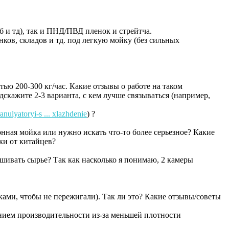
б и тд), так и ПНД/ПВД пленок и стрейтча.
ков, складов и тд. под легкую мойку (без сильных
ью 200-300 кг/час. Какие отзывы о работе на таком
дскажите 2-3 варианта, с кем лучше связываться (например,
ranulyatoryi-s ... xlazhdenie
) ?
онная мойка или нужно искать что-то более серьезное? Какие
ки от китайцев?
ушивать сырье? Так как насколько я понимаю, 2 камеры
ками, чтобы не пережигали). Так ли это? Какие отзывы/советы
ением производительности из-за меньшей плотности