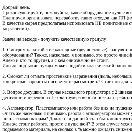
Добрый день,
Проконсультируйте, пожалуйста, какое оборудование лучше вы
Планируем организовать переработку таких отходов как ПП (пу
В качестве сырья предполагаем использовать НЕ полигонные отх
загрязнений).
Задача на выходе - получить качественную гранулу.
1. Смотрим на китайские каскадные (двушнековые) грануляторы,
оборудовании? Также, насколько, я понимаю, это просто линей
Алеко и кто-то другие), а с кем однозначно не стоит.
Или же под такие нужды может подойти классический одношн
2. Сможет ли отмыть простенькие загрязнения (пыль, небольшая
конкретные варианты посоветуете рассмотреть? Стоит ли для т
3. Вопрос досушки. В случае каскадного гранулятора с 2 шнек
дегазации и перелив из 1го экструдера во в 2й позволит работ
4. Агломератор, Пласткомпактор или работа без них на пушенк
Опять же насколько я понимаю, работа с агломератором может 
по пласткомпакторам? Должен ли данный этап быть конструкти
Или же стоит работать просто с пушенкой? В этом случае можн
подаваемого материала, на сколько в % можно ожидать снижен