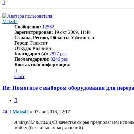
Вернуться
к
началу
Maks42
Сообщения:
12562
Зарегистрирован:
19 окт 2009, 11:40
Страна, Регион, Область:
Узбекистан
Город:
Ташкент
Откуда:
Калинин
Благодарил (а):
2877 раз
Поблагодарили:
3246 раз
Контактная информация:
Контактная
информация
Сайт
пользователя
Maks42
Re: Помогите с выбором оборудования для пере
Цитата
Сообщение
#4
Maks42
»
07 авг 2016, 22:17
Andrey112 писал(а):
В качестве сырья предполагаем исполь
мойку (без сильных загрязнений).