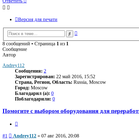
Ответить
Версия для печати
Расширенный
Поиск
поиск
8 сообщений • Страница
1
из
1
Сообщение
Автор
Andrey112
Сообщения:
2
Зарегистрирован:
22 май 2016, 15:52
Страна, Регион, Область:
Russia, Moscow
Город:
Moscow
Благодарил (а):
0
Поблагодарили:
0
Помогите с выбором оборудования для перерабо
Цитата
Сообщение
#1
Andrey112
»
07 авг 2016, 20:08