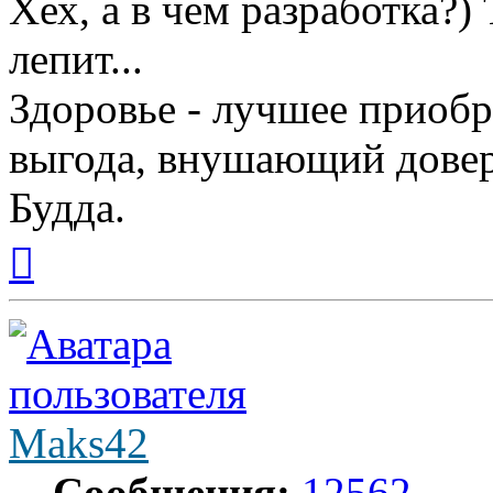
Хех, а в чем разработка?)
лепит...
Здоровье - лучшее приобр
выгода, внушающий довер
Будда.
Вернуться
к
началу
Maks42
Сообщения:
12562