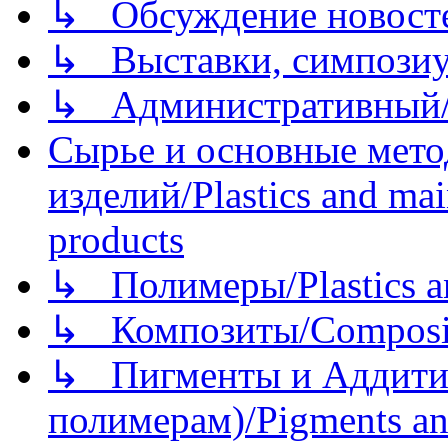
↳ Обсуждение новостей
↳ Выставки, симпозиу
↳ Административный/
Сырье и основные мето
изделий/Plastics and mai
products
↳ Полимеры/Plastics a
↳ Композиты/Сomposite
↳ Пигменты и Аддитив
полимерам)/Pigments an