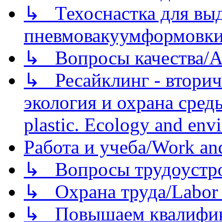
↳ Техоснастка для вы
пневмовакуумформовк
↳ Вопросы качества/Abo
↳ Ресайклинг - вторич
экология и охрана среды/
plastic. Ecology and env
Работа и учеба/Work an
↳ Вопросы трудоустрой
↳ Охрана труда/Labor p
↳ Повышаем квалификац