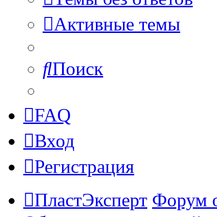
Активные темы
Поиск
FAQ
Вход
Регистрация
ПластЭксперт
Форум 