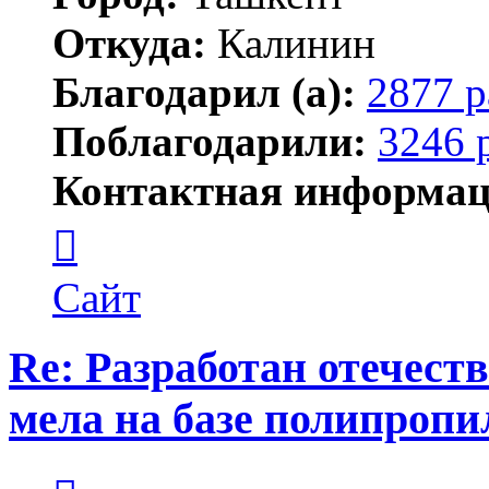
Откуда:
Калинин
Благодарил (а):
2877 р
Поблагодарили:
3246 
Контактная информац
Контактная
информация
пользователя
Maks42
Сайт
Re: Разработан отечес
мела на базе полипропи
Цитата