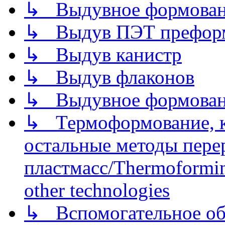
↳ Выдувное формован
↳ Выдув ПЭТ префор
↳ Выдув канистр
↳ Выдув флаконов
↳ Выдувное формован
↳ Термоформование, ка
остальные методы пере
пластмасс/Thermoforming
other technologies
↳ Вспомогательное об