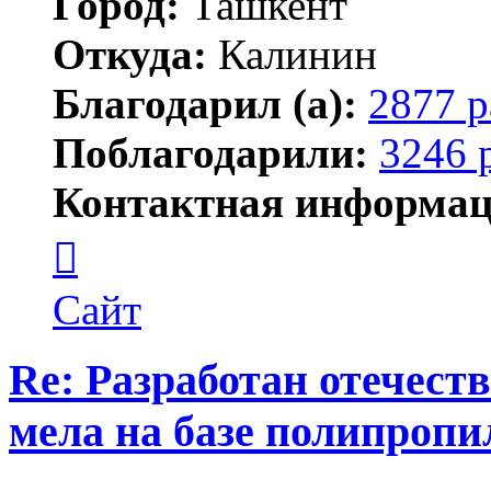
Город:
Ташкент
Откуда:
Калинин
Благодарил (а):
2877 р
Поблагодарили:
3246 
Контактная информац
Контактная
информация
пользователя
Maks42
Сайт
Re: Разработан отечес
мела на базе полипропи
Цитата