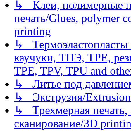
↳ Клеи, полимерные по
печать/Glues, polymer co
printing
↳ Термоэластопласты и
каучуки, ТПЭ, TPE, рез
TPE, TPV, TPU and other
↳ Литье под давлением/
↳ Экструзия/Extrusion
↳ Трехмерная печать,
сканирование/3D printin