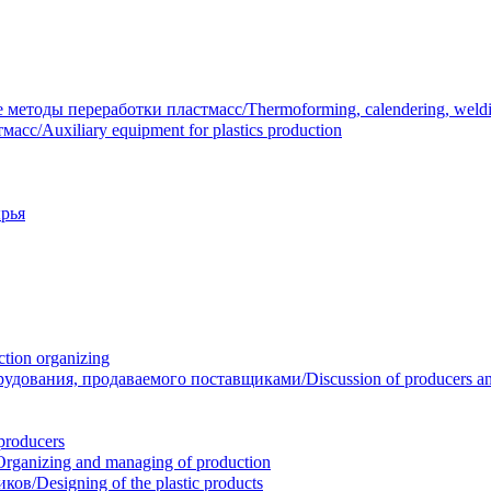
тоды переработки пластмасс/Thermoforming, calendering, welding
/Auxiliary equipment for plastics production
рья
ion organizing
вания, продаваемого поставщиками/Discussion of producers and r
roducers
anizing and managing of production
/Designing of the plastic products