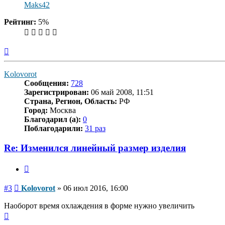
Maks42
Рейтинг:
5%
Вернуться
к
началу
Kolovorot
Сообщения:
728
Зарегистрирован:
06 май 2008, 11:51
Страна, Регион, Область:
РФ
Город:
Москва
Благодарил (а):
0
Поблагодарили:
31 раз
Re: Изменился линейный размер изделия
Цитата
Сообщение
#3
Kolovorot
»
06 июл 2016, 16:00
Наоборот время охлаждения в форме нужно увеличить
Вернуться
к