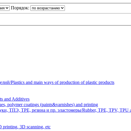
Порядок:
Plastics and main ways of production of plastic products
 and Additives
polymer coatings (paints&varnishes) and printing
и, ТПЭ, TPE, резина и пр. эластомеры/Rubber, TPE, TPV, TPU an
inting, 3D scanning, etc