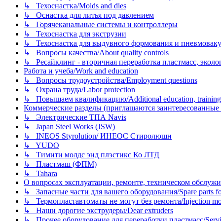
↳ Техоснастка/Molds and dies
↳ Оснастка для литья под давлением
↳ Горячеканальные системы и контроллеры
↳ Техоснастка для экструзии
↳ Техоснастка для выдувного формования и пневмовак
↳ Вопросы качества/About quality controls
↳ Ресайклинг - вторичная переработка пластмасс, экология и
Работа и учеба/Work and education
↳ Вопросы трудоустройства/Employment questions
↳ Охрана труда/Labor protection
↳ Повышаем квалификацию/Additional education, training
Коммерческие разделы (приглашаются заинтересованные орг
↳ Электрические ТПА Navis
↳ Japan Steel Works (JSW)
↳ INEOS Styrolution/ ИНЕОС Стиролюшн
↳ YUDO
↳ Тимити молдс энд плэстикс Ко ЛТД
↳ Пластмаш (ФПМ)
↳ Tahara
О вопросах эксплуатации, ремонте, техническом обслужива
↳ Запасные части для вашего оборудования/Spare parts fo
↳ Термопластавтоматы не могут без ремонта/Injection mold
↳ Наши дорогие экструдеры/Dear extruders
↳ Прочее оборудование для переработки пластмасс/Service o