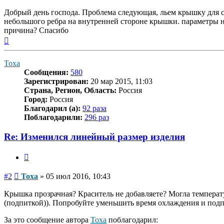
Добрый день господа. Проблема следующая, льем крышку для с
небольшого ребра на внутренней стороне крышки. параметры н
причина? Спасибо
Вернуться
к
началу
Тоха
Сообщения:
580
Зарегистрирован:
20 мар 2015, 11:03
Страна, Регион, Область:
Россия
Город:
Россия
Благодарил (а):
92 раза
Поблагодарили:
296 раз
Re: Изменился линейный размер изделия
Цитата
Сообщение
#2
Тоха
»
05 июл 2016, 10:43
Крышка прозрачная? Краситель не добавляете? Могла температу
(подпиткой)). Попробуйте уменьшить время охлаждения и подп
За это сообщение автора
Тоха
поблагодарил: