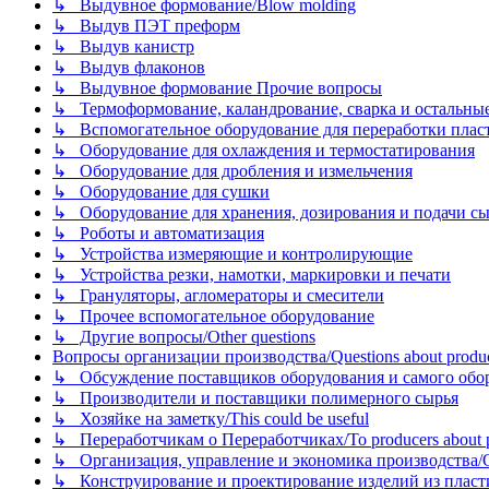
↳ Выдувное формование/Blow molding
↳ Выдув ПЭТ преформ
↳ Выдув канистр
↳ Выдув флаконов
↳ Выдувное формование Прочие вопросы
↳ Термоформование, каландрование, сварка и остальные ме
↳ Вспомогательное оборудование для переработки пластмасс
↳ Оборудование для охлаждения и термостатирования
↳ Оборудование для дробления и измельчения
↳ Оборудование для сушки
↳ Оборудование для хранения, дозирования и подачи сы
↳ Роботы и автоматизация
↳ Устройства измеряющие и контролирующие
↳ Устройства резки, намотки, маркировки и печати
↳ Грануляторы, агломераторы и смесители
↳ Прочее вспомогательное оборудование
↳ Другие вопросы/Other questions
Вопросы организации производства/Questions about product
↳ Обсуждение поставщиков оборудования и самого оборудо
↳ Производители и поставщики полимерного сырья
↳ Хозяйке на заметку/This could be useful
↳ Переработчикам о Переработчиках/To producers about p
↳ Организация, управление и экономика производства/Org
↳ Конструирование и проектирование изделий из пластиков