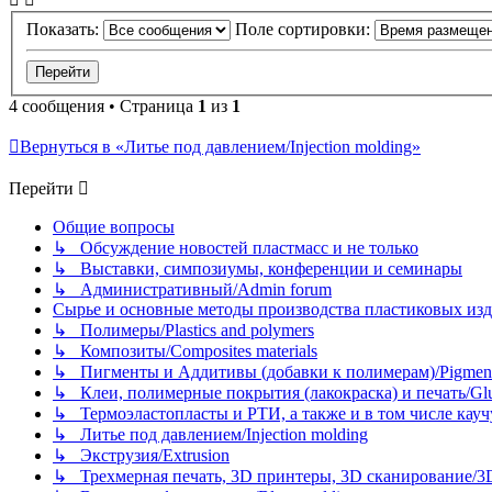
Показать:
Поле сортировки:
4 сообщения • Страница
1
из
1
Вернуться в «Литье под давлением/Injection molding»
Перейти
Общие вопросы
↳ Обсуждение новостей пластмасс и не только
↳ Выставки, симпозиумы, конференции и семинары
↳ Административный/Admin forum
Сырье и основные методы производства пластиковых изделий/
↳ Полимеры/Plastics and polymers
↳ Композиты/Сomposites materials
↳ Пигменты и Аддитивы (добавки к полимерам)/Pigments
↳ Клеи, полимерные покрытия (лакокраска) и печать/Glues, 
↳ Термоэластопласты и РТИ, а также и в том числе каучук
↳ Литье под давлением/Injection molding
↳ Экструзия/Extrusion
↳ Трехмерная печать, 3D принтеры, 3D сканирование/3D pr