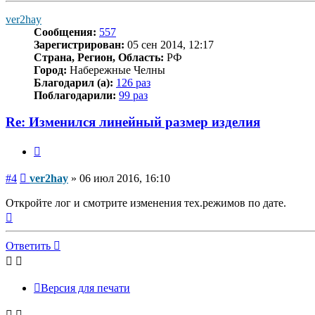
началу
ver2hay
Сообщения:
557
Зарегистрирован:
05 сен 2014, 12:17
Страна, Регион, Область:
РФ
Город:
Набережные Челны
Благодарил (а):
126 раз
Поблагодарили:
99 раз
Re: Изменился линейный размер изделия
Цитата
Сообщение
#4
ver2hay
»
06 июл 2016, 16:10
Откройте лог и смотрите изменения тех.режимов по дате.
Вернуться
к
началу
Ответить
Версия для печати