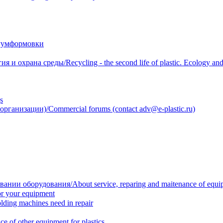
уумформовки
 охрана среды/Recycling - the second life of plastic. Ecology and 
s
анизации)/Commercial forums (contact adv@e-plastic.ru)
нии оборудования/About service, reparing and maitenance of equi
r your equipment
ing machines need in repair
f other equipment for plastics