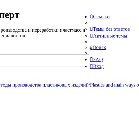
перт
Ссылки
Темы без ответов
роизводства и переработки пластмасс и
пециалистов.
Активные темы
Поиск
FAQ
Вход
ды производства пластиковых изделий/Plastics and main ways of pr