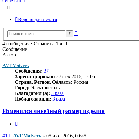
Ответить
Версия для печати
Расширенный
Поиск
поиск
4 сообщения • Страница
1
из
1
Сообщение
Автор
AVEMatveev
Сообщения:
37
Зарегистрирован:
27 фев 2016, 12:06
Страна, Регион, Область:
Россия
Город:
Электросталь
Благодарил (а):
3 раза
Поблагодарили:
3 раза
Изменился линейный размер изделия
Цитата
Сообщение
#1
AVEMatveev
»
05 июл 2016, 09:45