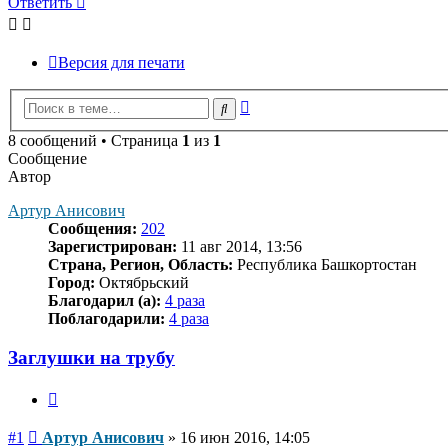
Ответить
Версия для печати
Расширенный
Поиск
поиск
8 сообщений • Страница
1
из
1
Сообщение
Автор
Артур Анисович
Сообщения:
202
Зарегистрирован:
11 авг 2014, 13:56
Страна, Регион, Область:
Республика Башкортостан
Город:
Октябрьский
Благодарил (а):
4 раза
Поблагодарили:
4 раза
Заглушки на трубу
Цитата
Сообщение
#1
Артур Анисович
»
16 июн 2016, 14:05