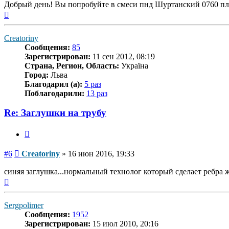
Добрый день! Вы попробуйте в смеси пнд Шуртанский 0760 плю
Вернуться
к
началу
Creatoriny
Сообщения:
85
Зарегистрирован:
11 сен 2012, 08:19
Страна, Регион, Область:
Україна
Город:
Льва
Благодарил (а):
5 раз
Поблагодарили:
13 раз
Re: Заглушки на трубу
Цитата
Сообщение
#6
Creatoriny
»
16 июн 2016, 19:33
синяя заглушка...нормальный технолог который сделает ребра ж
Вернуться
к
началу
Sergpolimer
Сообщения:
1952
Зарегистрирован:
15 июл 2010, 20:16