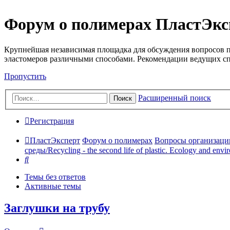
Форум о полимерах ПластЭкс
Крупнейшая независимая площадка для обсуждения вопросов п
эластомеров различными способами. Рекомендации ведущих с
Пропустить
Расширенный поиск
Поиск
Регистрация
ПластЭксперт
Форум о полимерах
Вопросы организации 
среды/Recycling - the second life of plastic. Ecology and envi
Поиск
Темы без ответов
Активные темы
Заглушки на трубу