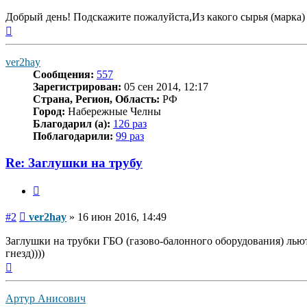
Добрый день! Подскажите пожалуйста,Из какого сырья (марка) д
Вернуться
к
началу
ver2hay
Сообщения:
557
Зарегистрирован:
05 сен 2014, 12:17
Страна, Регион, Область:
РФ
Город:
Набережные Челны
Благодарил (а):
126 раз
Поблагодарили:
99 раз
Re: Заглушки на трубу
Цитата
Сообщение
#2
ver2hay
»
16 июн 2016, 14:49
Заглушки на трубки ГБО (газово-балонного оборудования) льютс
гнезд))))
Вернуться
к
началу
Артур Анисович