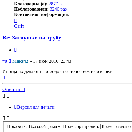
Благодарил (а):
2877 раз
Поблагодарили:
3246 раз
Контактная информация:
Контактная
информация
Сайт
пользователя
Maks42
Re: Заглушки на трубу
Цитата
Сообщение
#8
Maks42
»
17 июн 2016, 23:43
Иногда их делают из отходов нефтепогружного кабеля.
Вернуться
к
началу
Ответить
Версия для печати
Показать:
Поле сортировки: