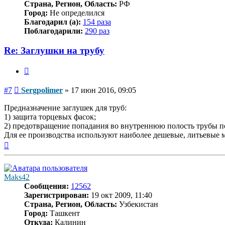
Страна, Регион, Область:
РФ
Город:
Не определился
Благодарил (а):
154 раза
Поблагодарили:
290 раз
Re: Заглушки на трубу
Цитата
Сообщение
#7
Sergpolimer
»
17 июн 2016, 09:05
Предназначение заглушек для труб:
1) защита торцевых фасок;
2) предотвращение попадания во внутреннюю полость трубы пост
Для ее производства используют наиболее дешевые, литьевые
Вернуться
к
началу
Maks42
Сообщения:
12562
Зарегистрирован:
19 окт 2009, 11:40
Страна, Регион, Область:
Узбекистан
Город:
Ташкент
Откуда:
Калинин