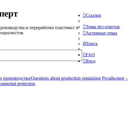
перт
Ссылки
Темы без ответов
роизводства и переработки пластмасс и
пециалистов.
Активные темы
Поиск
FAQ
Вход
производства/Questions about production organizing
Ресайклинг -
ronmental protection