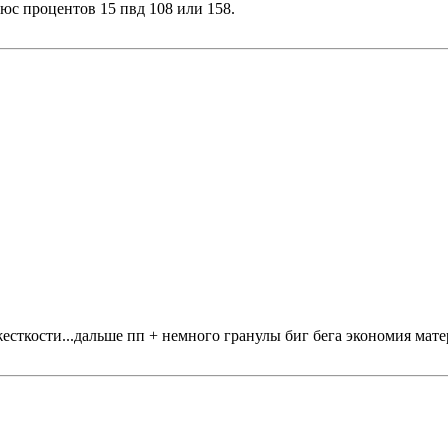
с процентов 15 пвд 108 или 158.
есткости...дальше пп + немного гранулы биг бега экономия мате