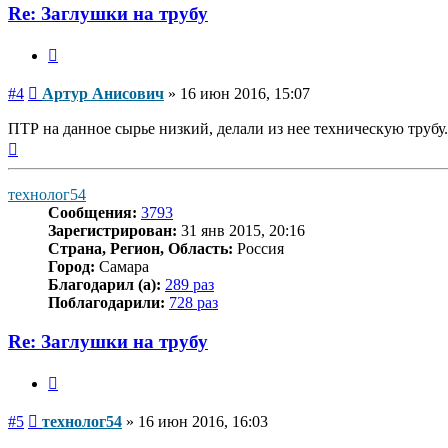
Re: Заглушки на трубу
Цитата
Сообщение
#4
Артур Анисович
»
16 июн 2016, 15:07
ПТР на данное сырье низкий, делали из нее техническую трубу.
Вернуться
к
началу
технолог54
Сообщения:
3793
Зарегистрирован:
31 янв 2015, 20:16
Страна, Регион, Область:
Россия
Город:
Самара
Благодарил (а):
289 раз
Поблагодарили:
728 раз
Re: Заглушки на трубу
Цитата
Сообщение
#5
технолог54
»
16 июн 2016, 16:03