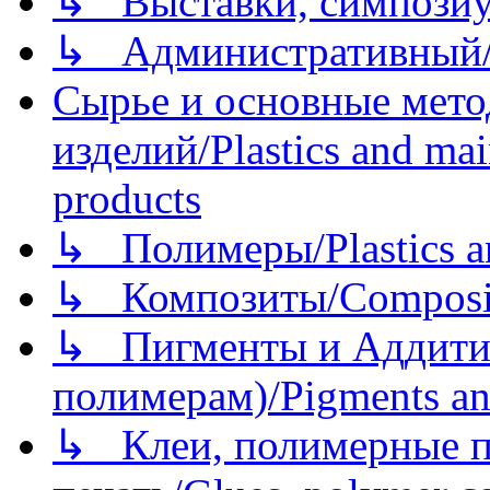
↳ Выставки, симпозиу
↳ Административный/
Сырье и основные мето
изделий/Plastics and mai
products
↳ Полимеры/Plastics a
↳ Композиты/Сomposite
↳ Пигменты и Аддитив
полимерам)/Pigments an
↳ Клеи, полимерные по