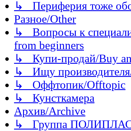
↳ Периферия тоже обору
Разное/Other
↳ Вопросы к специали
from beginners
↳ Купи-продай/Buy and
↳ Ищу производителя/
↳ Оффтопик/Offtopic
↳ Кунсткамера
Архив/Archive
↳ Группа ПОЛИПЛА