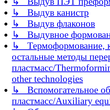
↳ Выдув ПЭТ префор
↳ Выдув канистр
↳ Выдув флаконов
↳ Выдувное формован
↳ Термоформование, ка
остальные методы пере
пластмасс/Thermoforming
other technologies
↳ Вспомогательное об
пластмасс/Auxiliary equi