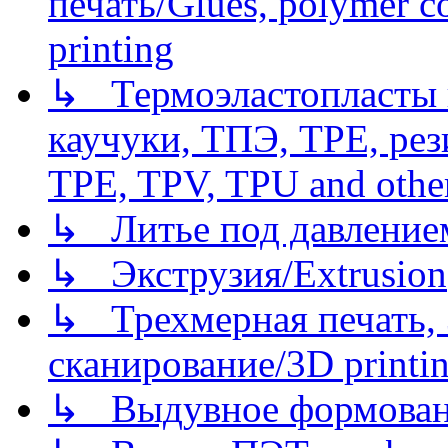
печать/Glues, polymer co
printing
↳ Термоэластопласты и
каучуки, ТПЭ, TPE, рез
TPE, TPV, TPU and other
↳ Литье под давлением/
↳ Экструзия/Extrusion
↳ Трехмерная печать,
сканирование/3D printin
↳ Выдувное формован