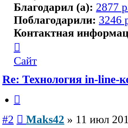
Благодарил (а):
2877 р
Поблагодарили:
3246 
Контактная информац
Контактная
информация
пользователя
Maks42
Сайт
Re: Технология in-line
Цитата
Сообщение
#2
Maks42
»
11 июл 201