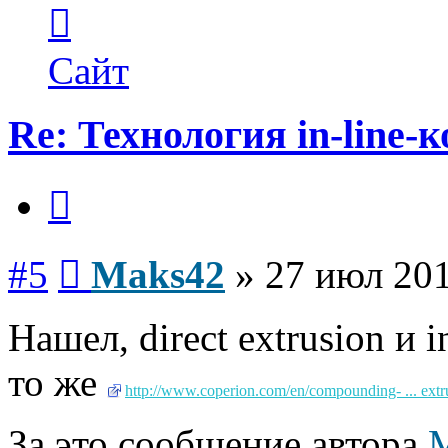
Контактная
информация
пользователя
Maks42
Сайт
Re: Технология in-line
Цитата
Сообщение
#5
Maks42
»
27 июл 201
Нашел, direct extrusion и 
то же
http://www.coperion.com/en/compounding- ... extr
За это сообщение автора