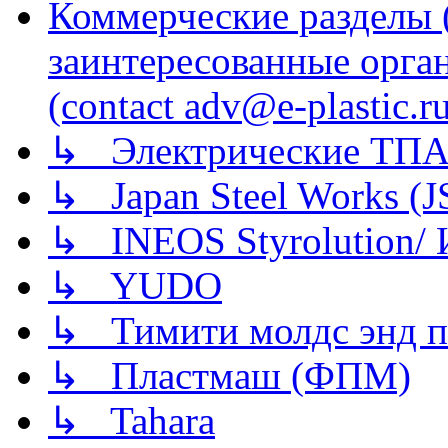
Коммерческие разделы 
заинтересованные орга
(contact adv@e-plastic.r
↳ Электрические ТПА
↳ Japan Steel Works (
↳ INEOS Styrolution
↳ YUDO
↳ Тимити молдс энд п
↳ Пластмаш (ФПМ)
↳ Tahara