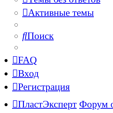
Активные темы
Поиск
FAQ
Вход
Регистрация
ПластЭксперт
Форум 