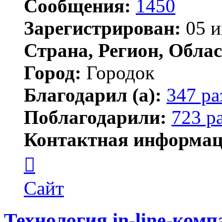
Сообщения:
1450
Зарегистрирован:
05 и
Страна, Регион, Облас
Город:
Городок
Благодарил (а):
347 ра
Поблагодарили:
723 р
Контактная информац
Контактная
информация
пользователя
Елена
Сайт
ПластЭксперт
Технология in-line-ком