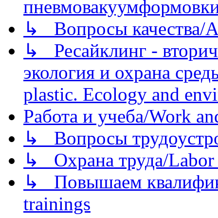
пневмовакуумформовк
↳ Вопросы качества/Abo
↳ Ресайклинг - вторич
экология и охрана среды/
plastic. Ecology and env
Работа и учеба/Work an
↳ Вопросы трудоустрой
↳ Охрана труда/Labor p
↳ Повышаем квалификац
trainings