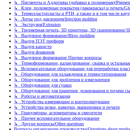
↳ Пигменты и Аддитивы (добавки к полимерам)/Pigments
↳ Клеи, полимерные покрытия (лакокраска) и печать/Glues, 
↳ Термоэластопласты и РТИ, а также и в том числе каучук
↳ Литье под давлением/Injection molding
↳ Экструзия/Extrusion
↳ Трехмерная печать, 3D принтеры, 3D сканирование/3D pr
↳ Выдувное формование/Blow molding
↳ Выдув ПЭТ преформ
↳ Выдув канистр
↳ Выдув флаконов
↳ Выдувное формование Прочие вопросы
↳ Термоформование, каландрование, сварка и остальные ме
↳ Вспомогательное оборудование для переработки пластмасс
↳ Оборудование для охлаждения и термостатирования
↳ Оборудование для дробления и измельчения
↳ Оборудование для сушки
↳ Оборудование для хранения, дозирования и подачи сы
↳ Роботы и автоматизация
↳ Устройства измеряющие и контролирующие
↳ Устройства резки, намотки, маркировки и печати
↳ Грануляторы, агломераторы и смесители
↳ Прочее вспомогательное оборудование
↳ Другие вопросы/Other questions
Вопросы организации производства/Questions about product