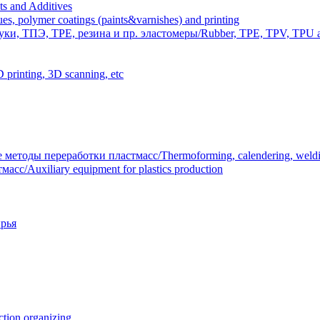
 and Additives
polymer coatings (paints&varnishes) and printing
и, ТПЭ, TPE, резина и пр. эластомеры/Rubber, TPE, TPV, TPU an
inting, 3D scanning, etc
тоды переработки пластмасс/Thermoforming, calendering, welding
/Auxiliary equipment for plastics production
рья
ion organizing