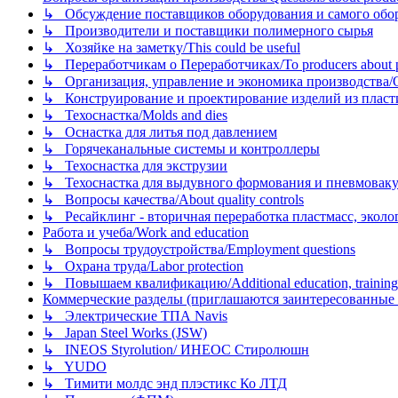
↳ Обсуждение поставщиков оборудования и самого оборудо
↳ Производители и поставщики полимерного сырья
↳ Хозяйке на заметку/This could be useful
↳ Переработчикам о Переработчиках/To producers about p
↳ Организация, управление и экономика производства/Org
↳ Конструирование и проектирование изделий из пластиков
↳ Техоснастка/Molds and dies
↳ Оснастка для литья под давлением
↳ Горячеканальные системы и контроллеры
↳ Техоснастка для экструзии
↳ Техоснастка для выдувного формования и пневмовак
↳ Вопросы качества/About quality controls
↳ Ресайклинг - вторичная переработка пластмасс, экология и
Работа и учеба/Work and education
↳ Вопросы трудоустройства/Employment questions
↳ Охрана труда/Labor protection
↳ Повышаем квалификацию/Additional education, training
Коммерческие разделы (приглашаются заинтересованные орг
↳ Электрические ТПА Navis
↳ Japan Steel Works (JSW)
↳ INEOS Styrolution/ ИНЕОС Стиролюшн
↳ YUDO
↳ Тимити молдс энд плэстикс Ко ЛТД