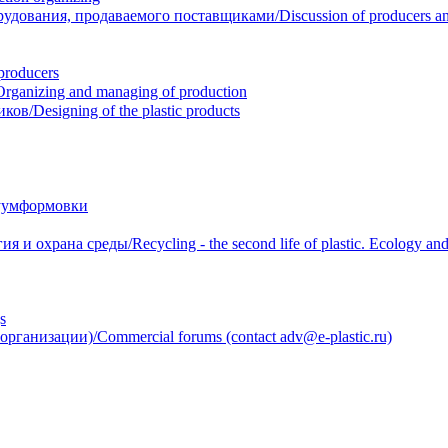
вания, продаваемого поставщиками/Discussion of producers and r
roducers
anizing and managing of production
/Designing of the plastic products
уумформовки
 охрана среды/Recycling - the second life of plastic. Ecology and 
s
анизации)/Commercial forums (contact adv@e-plastic.ru)