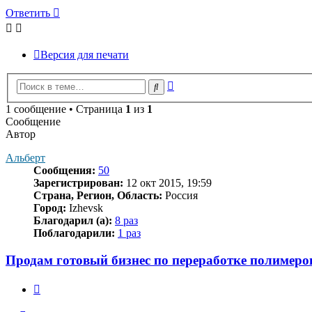
Ответить
Версия для печати
Расширенный
Поиск
поиск
1 сообщение • Страница
1
из
1
Сообщение
Автор
Альберт
Сообщения:
50
Зарегистрирован:
12 окт 2015, 19:59
Страна, Регион, Область:
Россия
Город:
Izhevsk
Благодарил (а):
8 раз
Поблагодарили:
1 раз
Продам готовый бизнес по переработке полимеро
Цитата