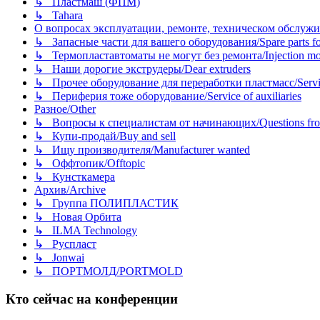
↳ Пластмаш (ФПМ)
↳ Tahara
О вопросах эксплуатации, ремонте, техническом обслужива
↳ Запасные части для вашего оборудования/Spare parts fo
↳ Термопластавтоматы не могут без ремонта/Injection mold
↳ Наши дорогие экструдеры/Dear extruders
↳ Прочее оборудование для переработки пластмасс/Service o
↳ Периферия тоже оборудование/Service of auxiliaries
Разное/Other
↳ Вопросы к специалистам от начинающих/Questions fro
↳ Купи-продай/Buy and sell
↳ Ищу производителя/Manufacturer wanted
↳ Оффтопик/Offtopic
↳ Кунсткамера
Архив/Archive
↳ Группа ПОЛИПЛАСТИК
↳ Новая Орбита
↳ ILMA Technology
↳ Руспласт
↳ Jonwai
↳ ПОРТМОЛД/PORTMOLD
Кто сейчас на конференции