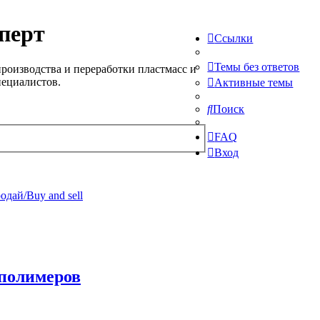
перт
Ссылки
Темы без ответов
роизводства и переработки пластмасс и
пециалистов.
Активные темы
Поиск
FAQ
Вход
одай/Buy and sell
 полимеров