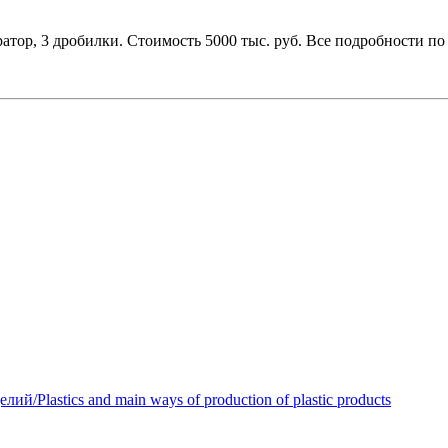
атор, 3 дробилки. Стоимость 5000 тыс. руб. Все подробности по т
Plastics and main ways of production of plastic products