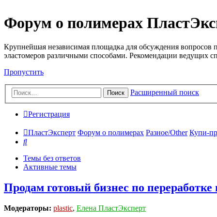
Форум о полимерах ПластЭкс
Крупнейшая независимая площадка для обсуждения вопросов п
эластомеров различными способами. Рекомендации ведущих с
Пропустить
Расширенный поиск
Поиск
Регистрация
ПластЭксперт
Форум о полимерах
Разное/Other
Купи-пр
Поиск
Темы без ответов
Активные темы
Продам готовый бизнес по переработке
Модераторы:
plastic
,
Елена ПластЭксперт