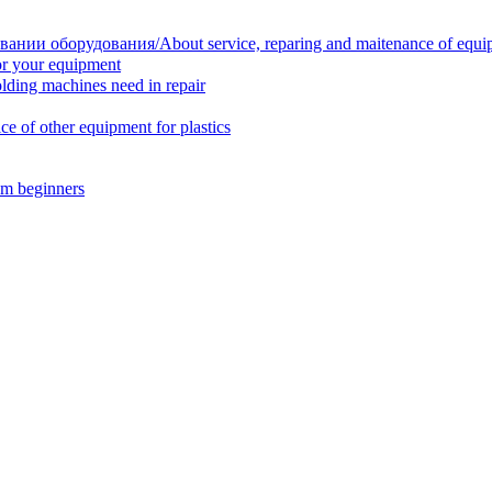
нии оборудования/About service, reparing and maitenance of equi
r your equipment
ing machines need in repair
f other equipment for plastics
m beginners