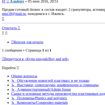
Сообщение
#1
Альберт
»
05 июн 2016, 20:51
Продам готовый бизнес в состав входит: 2 гранулятора, агломир
mpz18@mail.ru
, находимся в г. Ижевск.
Вернуться
к
началу
Ответить
Версия для печати
1 сообщение • Страница
1
из
1
Вернуться в «Купи-продай/Buy and sell»
Перейти
Общие вопросы
↳ Обсуждение новостей пластмасс и не только
↳ Выставки, симпозиумы, конференции и семинары
↳ Административный/Admin forum
Сырье и основные методы производства пластиковых изделий/
↳ Полимеры/Plastics and polymers
↳ Композиты/Сomposites materials