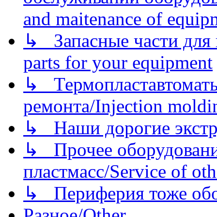
and maitenance of equip
↳ Запасные части для 
parts for your equipment
↳ Термопластавтоматы 
ремонта/Injection moldin
↳ Наши дорогие экстру
↳ Прочее оборудовани
пластмасс/Service of oth
↳ Периферия тоже обору
Разное/Other