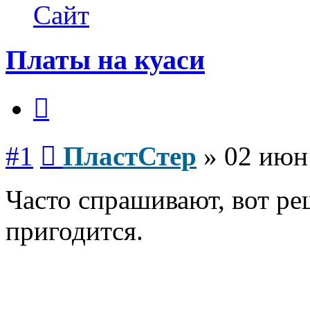
ПластСтер
Сайт
Платы на куаси
Цитата
Сообщение
#1
ПластСтер
»
02 июн
Часто спрашивают, вот ре
пригодится.