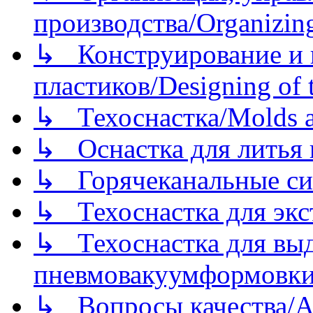
производства/Organizing
↳ Конструирование и п
пластиков/Designing of t
↳ Техоснастка/Molds a
↳ Оснастка для литья 
↳ Горячеканальные си
↳ Техоснастка для экс
↳ Техоснастка для вы
пневмовакуумформовк
↳ Вопросы качества/Abo