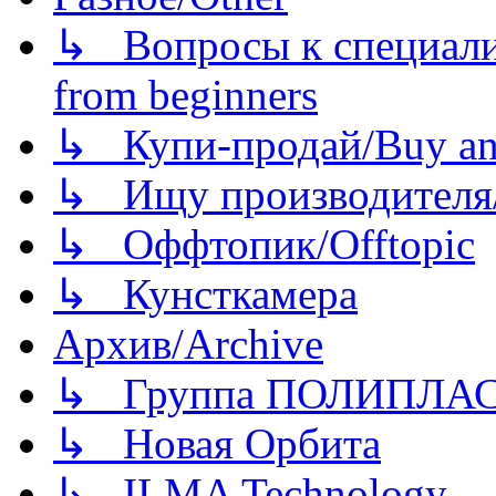
↳ Вопросы к специали
from beginners
↳ Купи-продай/Buy and
↳ Ищу производителя/
↳ Оффтопик/Offtopic
↳ Кунсткамера
Архив/Archive
↳ Группа ПОЛИПЛА
↳ Новая Орбита
↳ ILMA Technology