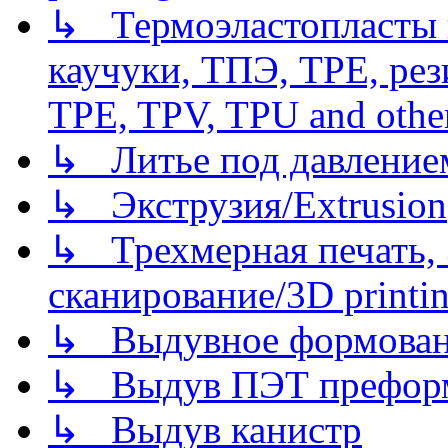
↳ Термоэластопласты и
каучуки, ТПЭ, TPE, рез
TPE, TPV, TPU and other
↳ Литье под давлением/
↳ Экструзия/Extrusion
↳ Трехмерная печать,
сканирование/3D printin
↳ Выдувное формован
↳ Выдув ПЭТ префор
↳ Выдув канистр