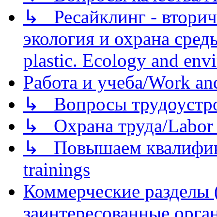
↳ Ресайклинг - вторич
экология и охрана среды/
plastic. Ecology and env
Работа и учеба/Work an
↳ Вопросы трудоустрой
↳ Охрана труда/Labor p
↳ Повышаем квалификац
trainings
Коммерческие разделы 
заинтересованные орга