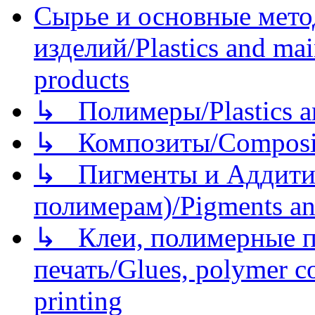
Сырье и основные мето
изделий/Plastics and mai
products
↳ Полимеры/Plastics a
↳ Композиты/Сomposite
↳ Пигменты и Аддитив
полимерам)/Pigments an
↳ Клеи, полимерные по
печать/Glues, polymer co
printing