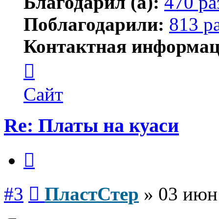
Благодарил (а):
470 ра
Поблагодарили:
813 р
Контактная информац
Контактная
информация
пользователя
ПластСтер
Сайт
Re: Платы на куаси
Цитата
Сообщение
#3
ПластСтер
»
03 июн