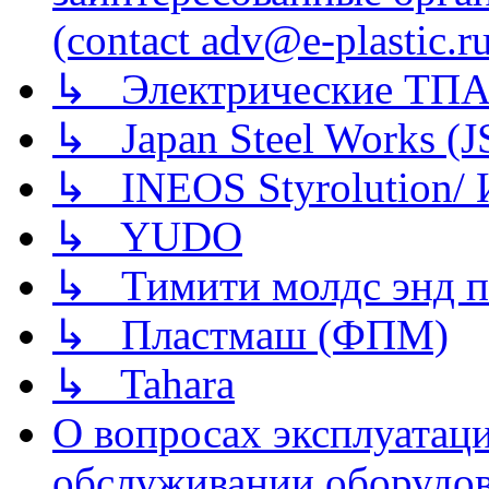
(contact adv@e-plastic.r
↳ Электрические ТПА
↳ Japan Steel Works (
↳ INEOS Styrolution
↳ YUDO
↳ Тимити молдс энд п
↳ Пластмаш (ФПМ)
↳ Tahara
О вопросах эксплуатаци
обслуживании оборудова