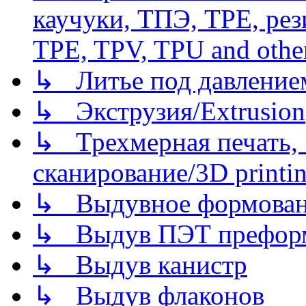
каучуки, ТПЭ, TPE, рез
TPE, TPV, TPU and other
↳ Литье под давлением/
↳ Экструзия/Extrusion
↳ Трехмерная печать,
сканирование/3D printin
↳ Выдувное формован
↳ Выдув ПЭТ префор
↳ Выдув канистр
↳ Выдув флаконов