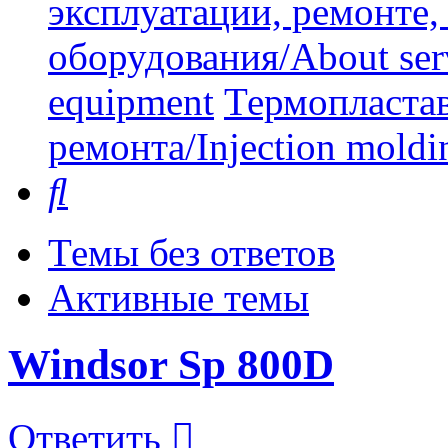
эксплуатации, ремонте
оборудования/About serv
equipment
Термопластав
ремонта/Injection moldin
Поиск
Темы без ответов
Активные темы
Windsor Sp 800D
Ответить