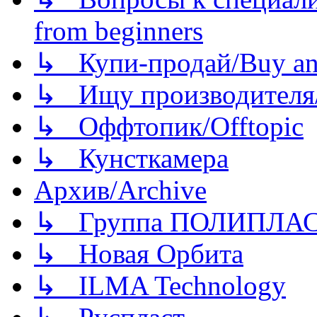
from beginners
↳ Купи-продай/Buy and
↳ Ищу производителя/
↳ Оффтопик/Offtopic
↳ Кунсткамера
Архив/Archive
↳ Группа ПОЛИПЛА
↳ Новая Орбита
↳ ILMA Technology