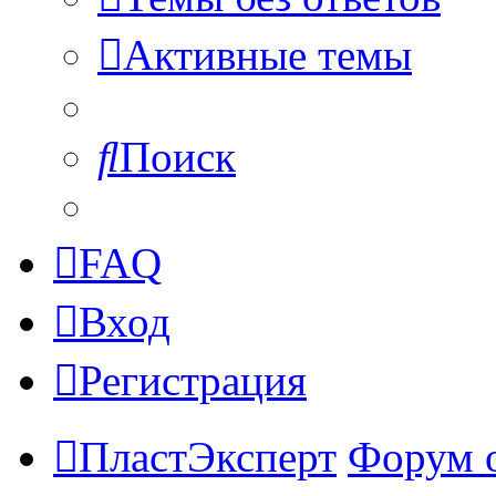
Активные темы
Поиск
FAQ
Вход
Регистрация
ПластЭксперт
Форум 