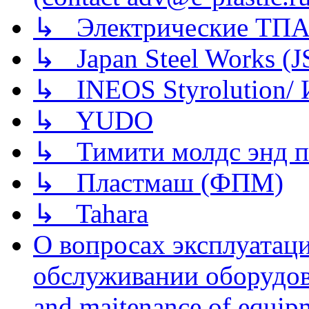
↳ Электрические ТПА
↳ Japan Steel Works (
↳ INEOS Styrolution
↳ YUDO
↳ Тимити молдс энд п
↳ Пластмаш (ФПМ)
↳ Tahara
О вопросах эксплуатаци
обслуживании оборудова
and maitenance of equip