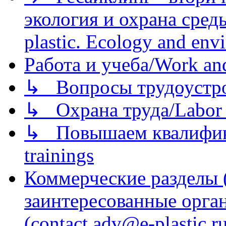
экология и охрана среды/
plastic. Ecology and env
Работа и учеба/Work an
↳ Вопросы трудоустрой
↳ Охрана труда/Labor p
↳ Повышаем квалификац
trainings
Коммерческие разделы 
заинтересованные орга
(contact adv@e-plastic.r