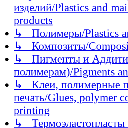
изделий/Plastics and mai
products
↳ Полимеры/Plastics a
↳ Композиты/Сomposite
↳ Пигменты и Аддитив
полимерам)/Pigments an
↳ Клеи, полимерные по
печать/Glues, polymer co
printing
↳ Термоэластопласты и