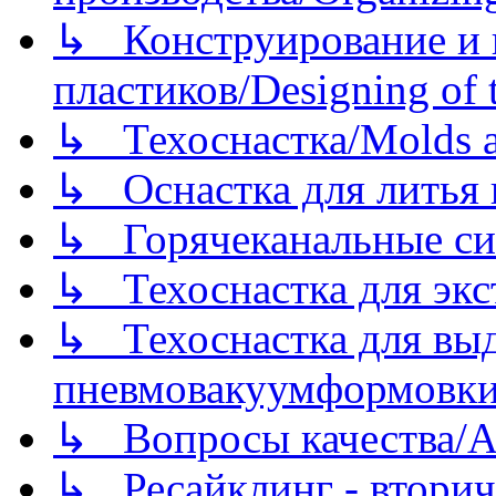
↳ Конструирование и п
пластиков/Designing of t
↳ Техоснастка/Molds a
↳ Оснастка для литья 
↳ Горячеканальные си
↳ Техоснастка для экс
↳ Техоснастка для вы
пневмовакуумформовк
↳ Вопросы качества/Abo
↳ Ресайклинг - вторич