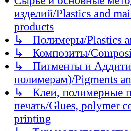
Сырье и основные мето
изделий/Plastics and mai
products
↳ Полимеры/Plastics a
↳ Композиты/Сomposite
↳ Пигменты и Аддитив
полимерам)/Pigments an
↳ Клеи, полимерные по
печать/Glues, polymer co
printing