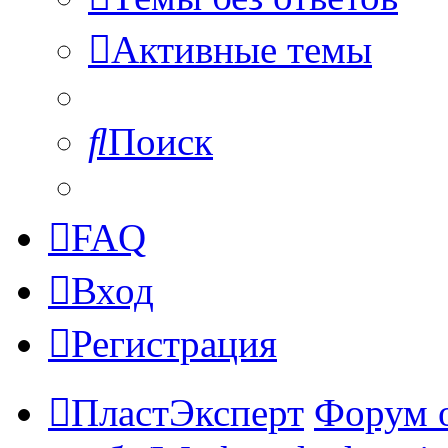
Активные темы
Поиск
FAQ
Вход
Регистрация
ПластЭксперт
Форум 