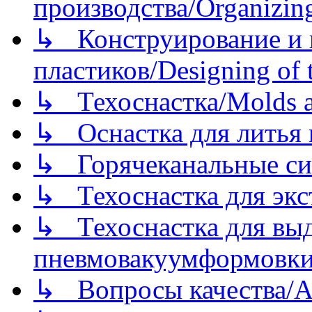
производства/Organizing
↳ Конструирование и п
пластиков/Designing of t
↳ Техоснастка/Molds a
↳ Оснастка для литья 
↳ Горячеканальные си
↳ Техоснастка для экс
↳ Техоснастка для вы
пневмовакуумформовк
↳ Вопросы качества/Abo