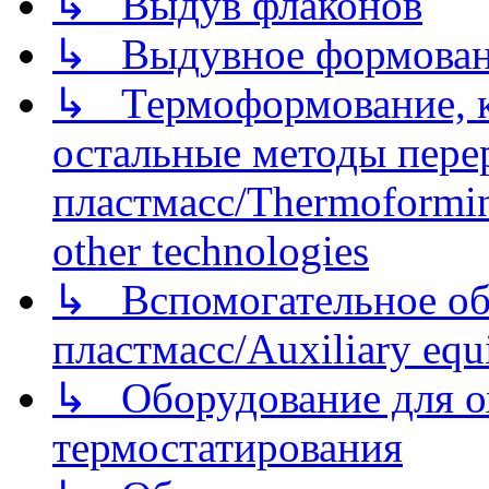
↳ Выдув флаконов
↳ Выдувное формован
↳ Термоформование, ка
остальные методы пере
пластмасс/Thermoforming
other technologies
↳ Вспомогательное об
пластмасс/Auxiliary equi
↳ Оборудование для о
термостатирования