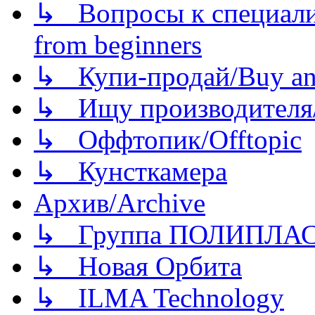
↳ Вопросы к специали
from beginners
↳ Купи-продай/Buy and
↳ Ищу производителя/
↳ Оффтопик/Offtopic
↳ Кунсткамера
Архив/Archive
↳ Группа ПОЛИПЛА
↳ Новая Орбита
↳ ILMA Technology