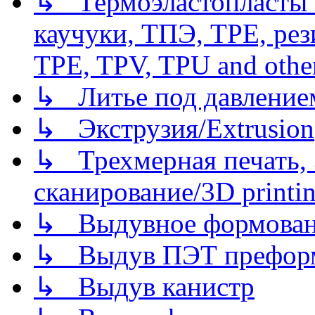
↳ Термоэластопласты и
каучуки, ТПЭ, TPE, рез
TPE, TPV, TPU and other
↳ Литье под давлением/
↳ Экструзия/Extrusion
↳ Трехмерная печать,
сканирование/3D printin
↳ Выдувное формован
↳ Выдув ПЭТ префор
↳ Выдув канистр