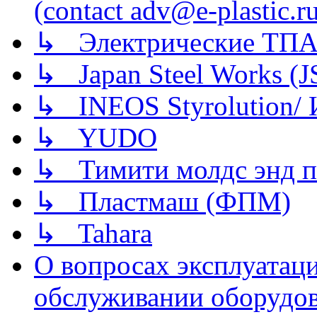
(contact adv@e-plastic.r
↳ Электрические ТПА
↳ Japan Steel Works (
↳ INEOS Styrolution
↳ YUDO
↳ Тимити молдс энд п
↳ Пластмаш (ФПМ)
↳ Tahara
О вопросах эксплуатаци
обслуживании оборудова