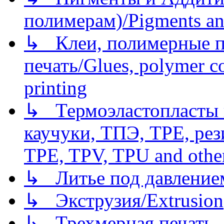
полимерам)/Pigments an
↳ Клеи, полимерные по
печать/Glues, polymer co
printing
↳ Термоэластопласты и
каучуки, ТПЭ, TPE, рез
TPE, TPV, TPU and other
↳ Литье под давлением/
↳ Экструзия/Extrusion
↳ Трехмерная печать,