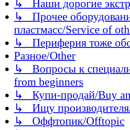
↳ Наши дорогие экстру
↳ Прочее оборудовани
пластмасс/Service of oth
↳ Периферия тоже обору
Разное/Other
↳ Вопросы к специали
from beginners
↳ Купи-продай/Buy and
↳ Ищу производителя/
↳ Оффтопик/Offtopic