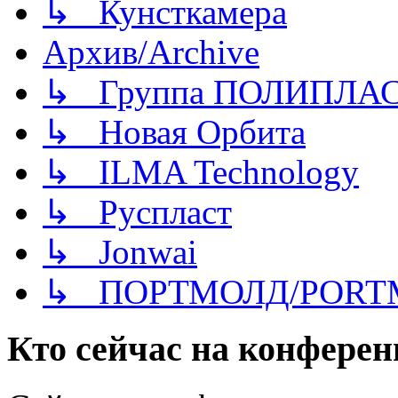
↳ Кунсткамера
Архив/Archive
↳ Группа ПОЛИПЛА
↳ Новая Орбита
↳ ILMA Technology
↳ Руспласт
↳ Jonwai
↳ ПОРТМОЛД/PORT
Кто сейчас на конфере