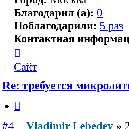
Благодарил (а):
0
Поблагодарили:
5 раз
Контактная информац
Контактная
информация
пользователя
Vladimir
Сайт
Lebedev
Re: требуется микролит
Цитата
Сообщение
#4
Vladimir Lebedev
»