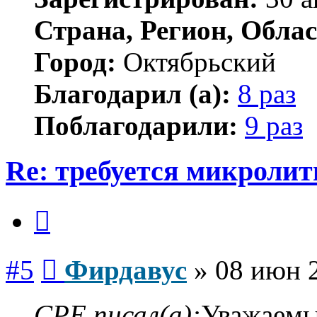
Страна, Регион, Облас
Город:
Октябрьский
Благодарил (а):
8 раз
Поблагодарили:
9 раз
Re: требуется микролит
Цитата
Сообщение
#5
Фирдавус
»
08 июн 2
CPE писал(а):
Уважаемы