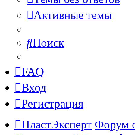
Активные темы
Поиск
FAQ
Вход
Регистрация
ПластЭксперт
Форум 