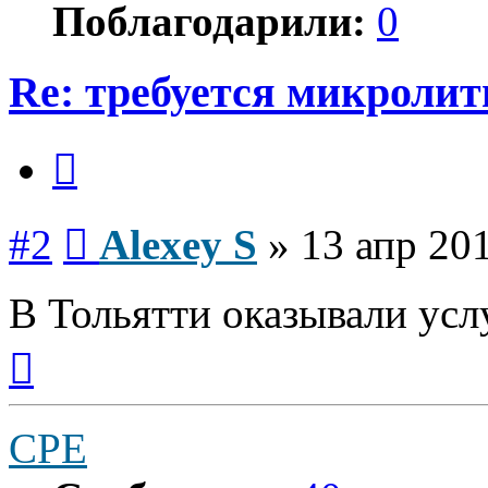
Поблагодарили:
0
Re: требуется микролит
Цитата
Сообщение
#2
Alexey S
»
13 апр 201
В Тольятти оказывали ус
Вернуться
к
началу
CPE