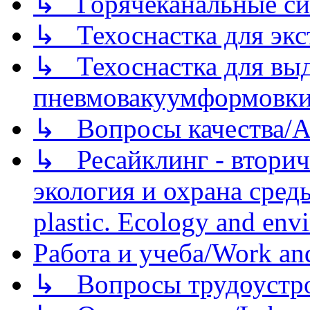
↳ Горячеканальные си
↳ Техоснастка для экс
↳ Техоснастка для вы
пневмовакуумформовк
↳ Вопросы качества/Abo
↳ Ресайклинг - вторич
экология и охрана среды/
plastic. Ecology and env
Работа и учеба/Work an
↳ Вопросы трудоустрой