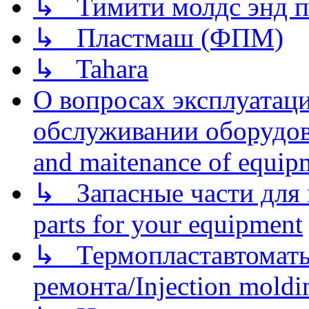
↳ Тимити молдс энд п
↳ Пластмаш (ФПМ)
↳ Tahara
О вопросах эксплуатаци
обслуживании оборудова
and maitenance of equip
↳ Запасные части для 
parts for your equipment
↳ Термопластавтоматы 
ремонта/Injection moldin