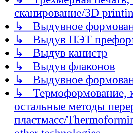
сканирование/3D printin
↳ Выдувное формован
↳ Выдув ПЭТ префор
↳ Выдув канистр
↳ Выдув флаконов
↳ Выдувное формован
↳ Термоформование, ка
остальные методы пере
пластмасс/Thermoforming
other technologies