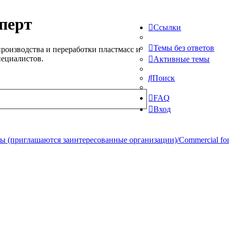
перт
Ссылки
Темы без ответов
роизводства и переработки пластмасс и
пециалистов.
Активные темы
Поиск
FAQ
Вход
 (приглашаются заинтересованные организации)/Commercial forum