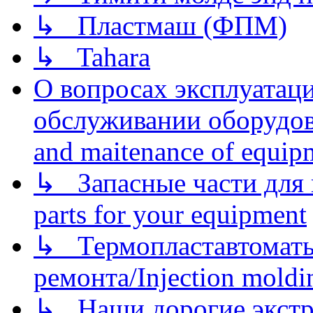
↳ Пластмаш (ФПМ)
↳ Tahara
О вопросах эксплуатаци
обслуживании оборудова
and maitenance of equip
↳ Запасные части для 
parts for your equipment
↳ Термопластавтоматы 
ремонта/Injection moldin
↳ Наши дорогие экстру