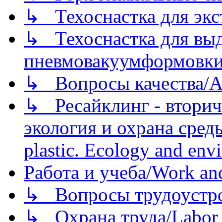
↳ Техоснастка для экс
↳ Техоснастка для вы
пневмовакуумформовк
↳ Вопросы качества/Abo
↳ Ресайклинг - вторич
экология и охрана среды/
plastic. Ecology and env
Работа и учеба/Work an
↳ Вопросы трудоустрой
↳ Охрана труда/Labor p