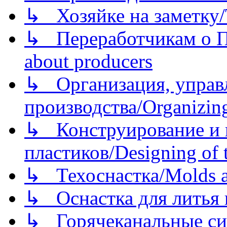
↳ Хозяйке на заметку/T
↳ Переработчикам о Пе
about producers
↳ Организация, управл
производства/Organizing
↳ Конструирование и п
пластиков/Designing of t
↳ Техоснастка/Molds a
↳ Оснастка для литья 
↳ Горячеканальные си