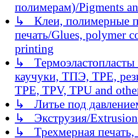
полимерам)/Pigments an
↳ Клеи, полимерные по
печать/Glues, polymer co
printing
↳ Термоэластопласты и
каучуки, ТПЭ, TPE, рез
TPE, TPV, TPU and other
↳ Литье под давлением/
↳ Экструзия/Extrusion
↳ Трехмерная печать,