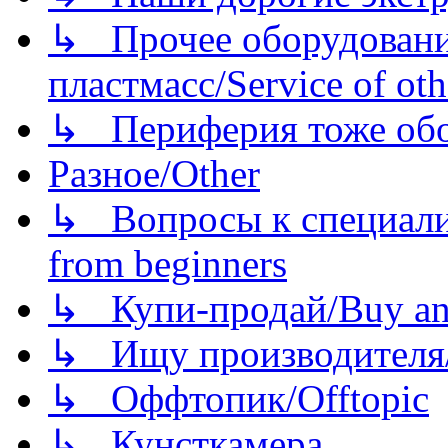
↳ Прочее оборудовани
пластмасс/Service of oth
↳ Периферия тоже обору
Разное/Other
↳ Вопросы к специали
from beginners
↳ Купи-продай/Buy and
↳ Ищу производителя/
↳ Оффтопик/Offtopic
↳ Кунсткамера