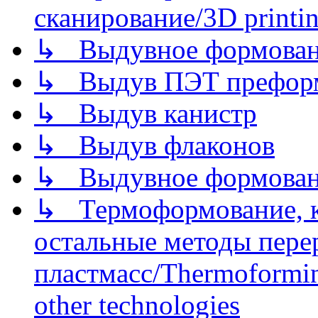
сканирование/3D printin
↳ Выдувное формован
↳ Выдув ПЭТ префор
↳ Выдув канистр
↳ Выдув флаконов
↳ Выдувное формован
↳ Термоформование, ка
остальные методы пере
пластмасс/Thermoforming
other technologies