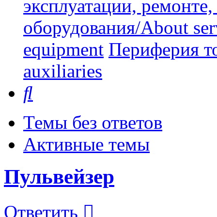
эксплуатации, ремонте
оборудования/About serv
equipment
Периферия то
auxiliaries
Поиск
Темы без ответов
Активные темы
Пульвейзер
Ответить