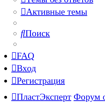
Активные темы
Поиск
FAQ
Вход
Регистрация
ПластЭксперт
Форум 