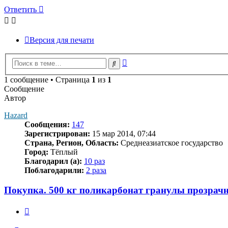
Ответить
Версия для печати
Расширенный
Поиск
поиск
1 сообщение • Страница
1
из
1
Сообщение
Автор
Hazard
Сообщения:
147
Зарегистрирован:
15 мар 2014, 07:44
Страна, Регион, Область:
Среднеазиатское государство
Город:
Тёплый
Благодарил (а):
10 раз
Поблагодарили:
2 раза
Покупка. 500 кг поликарбонат гранулы прозрач
Цитата