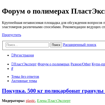
Форум о полимерах ПластЭкс
Крупнейшая независимая площадка для обсуждения вопросов п
эластомеров различными способами. Рекомендации ведущих с
Пропустить
Расширенный поиск
Поиск
Регистрация
ПластЭксперт
Форум о полимерах
Разное/Other
Купи-пр
Поиск
Темы без ответов
Активные темы
Покупка. 500 кг поликарбонат гранулы
Модераторы:
plastic
,
Елена ПластЭксперт