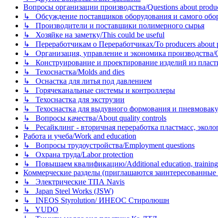
Вопросы организации производства/Questions about product
↳ Обсуждение поставщиков оборудования и самого оборудо
↳ Производители и поставщики полимерного сырья
↳ Хозяйке на заметку/This could be useful
↳ Переработчикам о Переработчиках/To producers about p
↳ Организация, управление и экономика производства/Org
↳ Конструирование и проектирование изделий из пластиков
↳ Техоснастка/Molds and dies
↳ Оснастка для литья под давлением
↳ Горячеканальные системы и контроллеры
↳ Техоснастка для экструзии
↳ Техоснастка для выдувного формования и пневмовак
↳ Вопросы качества/About quality controls
↳ Ресайклинг - вторичная переработка пластмасс, экология и
Работа и учеба/Work and education
↳ Вопросы трудоустройства/Employment questions
↳ Охрана труда/Labor protection
↳ Повышаем квалификацию/Additional education, training
Коммерческие разделы (приглашаются заинтересованные орг
↳ Электрические ТПА Navis
↳ Japan Steel Works (JSW)
↳ INEOS Styrolution/ ИНЕОС Стиролюшн
↳ YUDO