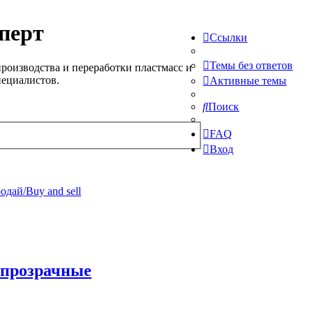
перт
Ссылки
Темы без ответов
роизводства и переработки пластмасс и
пециалистов.
Активные темы
Поиск
FAQ
Вход
одай/Buy and sell
 прозрачные