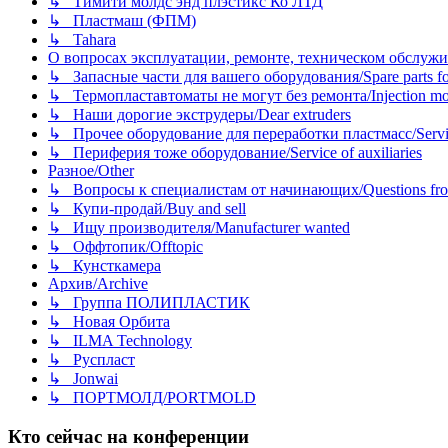
↳ Тимити молдс энд плэстикс Ко ЛТД
↳ Пластмаш (ФПМ)
↳ Tahara
О вопросах эксплуатации, ремонте, техническом обслужива
↳ Запасные части для вашего оборудования/Spare parts fo
↳ Термопластавтоматы не могут без ремонта/Injection mold
↳ Наши дорогие экструдеры/Dear extruders
↳ Прочее оборудование для переработки пластмасс/Service o
↳ Периферия тоже оборудование/Service of auxiliaries
Разное/Other
↳ Вопросы к специалистам от начинающих/Questions fro
↳ Купи-продай/Buy and sell
↳ Ищу производителя/Manufacturer wanted
↳ Оффтопик/Offtopic
↳ Кунсткамера
Архив/Archive
↳ Группа ПОЛИПЛАСТИК
↳ Новая Орбита
↳ ILMA Technology
↳ Руспласт
↳ Jonwai
↳ ПОРТМОЛД/PORTMOLD
Кто сейчас на конференции