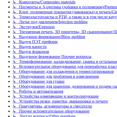
↳ Композиты/Сomposites materials
↳ Пигменты и Аддитивы (добавки к полимерам)/Pigments
↳ Клеи, полимерные покрытия (лакокраска) и печать/Glues, 
↳ Термоэластопласты и РТИ, а также и в том числе каучук
↳ Литье под давлением/Injection molding
↳ Экструзия/Extrusion
↳ Трехмерная печать, 3D принтеры, 3D сканирование/3D pr
↳ Выдувное формование/Blow molding
↳ Выдув ПЭТ преформ
↳ Выдув канистр
↳ Выдув флаконов
↳ Выдувное формование Прочие вопросы
↳ Термоформование, каландрование, сварка и остальные ме
↳ Вспомогательное оборудование для переработки пластмасс
↳ Оборудование для охлаждения и термостатирования
↳ Оборудование для дробления и измельчения
↳ Оборудование для сушки
↳ Оборудование для хранения, дозирования и подачи сы
↳ Роботы и автоматизация
↳ Устройства измеряющие и контролирующие
↳ Устройства резки, намотки, маркировки и печати
↳ Грануляторы, агломераторы и смесители
↳ Прочее вспомогательное оборудование
↳ Другие вопросы/Other questions