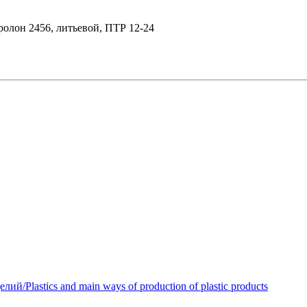
олон 2456, литьевой, ПТР 12-24
Plastics and main ways of production of plastic products