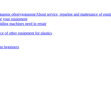
нии оборудования/About service, reparing and maitenance of equi
r your equipment
ing machines need in repair
f other equipment for plastics
m beginners