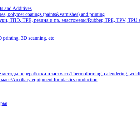
 and Additives
polymer coatings (paints&varnishes) and printing
и, ТПЭ, TPE, резина и пр. эластомеры/Rubber, TPE, TPV, TPU an
inting, 3D scanning, etc
тоды переработки пластмасс/Thermoforming, calendering, welding
/Auxiliary equipment for plastics production
рья