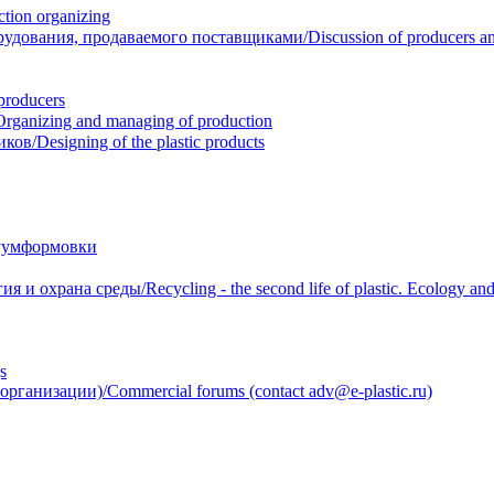
ion organizing
вания, продаваемого поставщиками/Discussion of producers and r
roducers
anizing and managing of production
/Designing of the plastic products
уумформовки
 охрана среды/Recycling - the second life of plastic. Ecology and 
s
анизации)/Commercial forums (contact adv@e-plastic.ru)