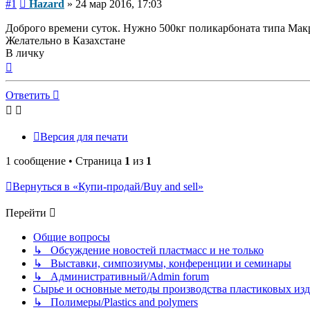
Сообщение
#1
Hazard
»
24 мар 2016, 17:03
Доброго времени суток. Нужно 500кг поликарбоната типа Макр
Желательно в Казахстане
В личку
Вернуться
к
началу
Ответить
Версия для печати
1 сообщение • Страница
1
из
1
Вернуться в «Купи-продай/Buy and sell»
Перейти
Общие вопросы
↳ Обсуждение новостей пластмасс и не только
↳ Выставки, симпозиумы, конференции и семинары
↳ Административный/Admin forum
Сырье и основные методы производства пластиковых изделий/
↳ Полимеры/Plastics and polymers