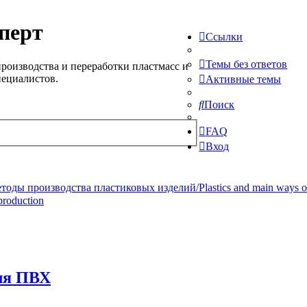
перт
Ссылки
Темы без ответов
роизводства и переработки пластмасс и
пециалистов.
Активные темы
Поиск
FAQ
Вход
ды производства пластиковых изделий/Plastics and main ways of pr
production
для ПВХ