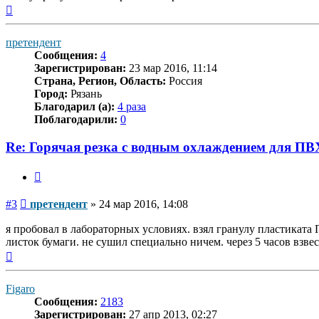
Вернуться
к
началу
претендент
Сообщения:
4
Зарегистрирован:
23 мар 2016, 11:14
Страна, Регион, Область:
Россия
Город:
Рязань
Благодарил (а):
4 раза
Поблагодарили:
0
Re: Горячая резка с водным охлаждением для ПВ
Цитата
Сообщение
#3
претендент
»
24 мар 2016, 14:08
я пробовал в лабораторных условиях. взял гранулу пластиката 
листок бумаги. не сушил специально ничем. через 5 часов взвес
Вернуться
к
началу
Figaro
Сообщения:
2183
Зарегистрирован:
27 апр 2013, 02:27