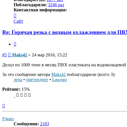
Поблагодарили:
3246 раз
Контактная информация:
Контактная
информация
Сайт
пользователя
Maks42
Re: Горячая резка с водным охлаждением для ПВ
Цитата
Сообщение
#5
Maks42
»
24 мар 2016, 15:22
Делал по 1000 тонн в месяц ПВХ пластиката на водокольцевой р
За это сообщение автора
Maks42
поблагодарили (всего 3):
леха
•
претендент
•
Lawego
Рейтинг:
15%
Вернуться
к
началу
Figaro
Сообщения:
2183