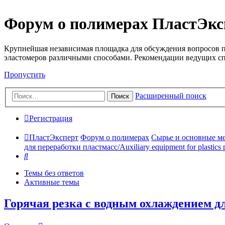
Форум о полимерах ПластЭкс
Крупнейшая независимая площадка для обсуждения вопросов п
эластомеров различными способами. Рекомендации ведущих с
Пропустить
Расширенный поиск
Поиск
Регистрация
ПластЭксперт
Форум о полимерах
Сырье и основные мето
для переработки пластмасс/Auxiliary equipment for plastics 
Поиск
Темы без ответов
Активные темы
Горячая резка с водным охлаждением 