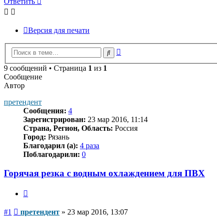
Ответить
Версия для печати
Расширенный
Поиск
поиск
9 сообщений • Страница
1
из
1
Сообщение
Автор
претендент
Сообщения:
4
Зарегистрирован:
23 мар 2016, 11:14
Страна, Регион, Область:
Россия
Город:
Рязань
Благодарил (а):
4 раза
Поблагодарили:
0
Горячая резка с водным охлаждением для ПВХ
Цитата
Сообщение
#1
претендент
»
23 мар 2016, 13:07