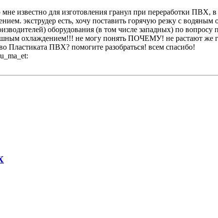
ко мне известно для изготовления гранул при переработки ПВХ
ием. экструдер есть, хочу поставить горячую резку с водяным о
оизводителей) оборудования (в том числе западных) по вопросу 
ушным охлаждением!!! не могу понять ПОЧЕМУ! не растают же гр
во Пластиката ПВХ? помогите разобраться! всем спасибо!
Х