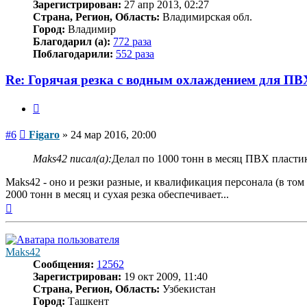
Зарегистрирован:
27 апр 2013, 02:27
Страна, Регион, Область:
Владимирская обл.
Город:
Владимир
Благодарил (а):
772 раза
Поблагодарили:
552 раза
Re: Горячая резка с водным охлаждением для ПВ
Цитата
Сообщение
#6
Figaro
»
24 мар 2016, 20:00
Maks42 писал(а):
Делал по 1000 тонн в месяц ПВХ пластик
Maks42 - оно и резки разные, и квалификация персонала (в том 
2000 тонн в месяц и сухая резка обеспечивает...
Вернуться
к
началу
Maks42
Сообщения:
12562
Зарегистрирован:
19 окт 2009, 11:40
Страна, Регион, Область:
Узбекистан
Город:
Ташкент