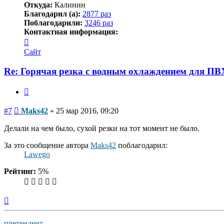
Откуда:
Калинин
Благодарил (а):
2877 раз
Поблагодарили:
3246 раз
Контактная информация:
Контактная
информация
Сайт
пользователя
Maks42
Re: Горячая резка с водным охлаждением для ПВ
Цитата
Сообщение
#7
Maks42
»
25 мар 2016, 09:20
Делали на чем было, сухой резки на тот момент не было.
За это сообщение автора
Maks42
поблагодарил:
Lawego
Рейтинг:
5%
Вернуться
к
началу
претендент