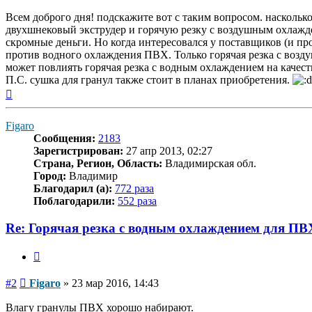
Всем доброго дня! подскажите вот с таким вопросом. насколь
двухшнековый экструдер и горячую резку с воздушным охлажден
скромные деньги. Но когда интересовался у поставщиков (и пр
против водного охлаждения ПВХ. Только горячая резка с возд
может повлиять горячая резка с водным охлаждением на качест
П.С. сушка для гранул также стоит в планах приобретения.
Вернуться
к
началу
Figaro
Сообщения:
2183
Зарегистрирован:
27 апр 2013, 02:27
Страна, Регион, Область:
Владимирская обл.
Город:
Владимир
Благодарил (а):
772 раза
Поблагодарили:
552 раза
Re: Горячая резка с водным охлаждением для ПВ
Цитата
Сообщение
#2
Figaro
»
23 мар 2016, 14:43
Влагу гранулы ПВХ хорошо набирают.