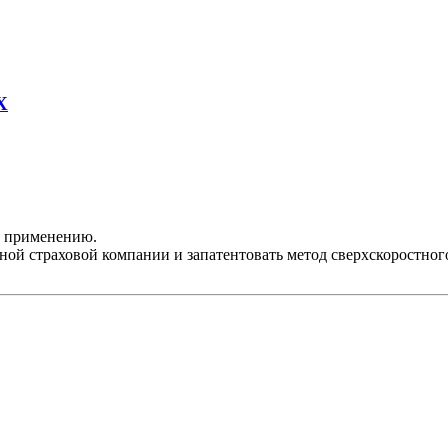
Х
к применению.
жной страховой компании и запатентовать метод сверхскоростно