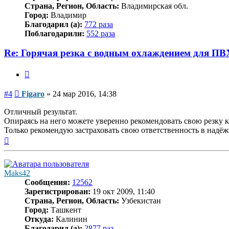
Страна, Регион, Область:
Владимирская обл.
Город:
Владимир
Благодарил (а):
772 раза
Поблагодарили:
552 раза
Re: Горячая резка с водным охлаждением для ПВ
Цитата
Сообщение
#4
Figaro
»
24 мар 2016, 14:38
Отличный результат.
Опираясь на него можете уверенно рекомендовать свою резку 
Только рекомендую застраховать свою ответственность в надё
Вернуться
к
началу
Maks42
Сообщения:
12562
Зарегистрирован:
19 окт 2009, 11:40
Страна, Регион, Область:
Узбекистан
Город:
Ташкент
Откуда:
Калинин
Благодарил (а):
2877 раз