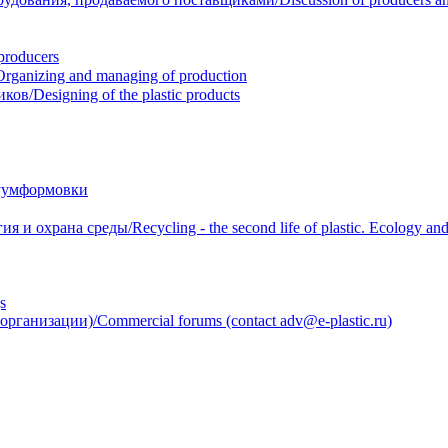
roducers
anizing and managing of production
/Designing of the plastic products
уумформовки
 охрана среды/Recycling - the second life of plastic. Ecology and 
s
анизации)/Commercial forums (contact adv@e-plastic.ru)