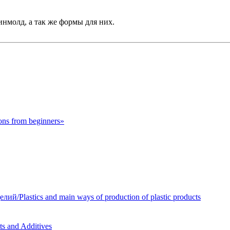
инмолд, а так же формы для них.
s from beginners»
Plastics and main ways of production of plastic products
 and Additives