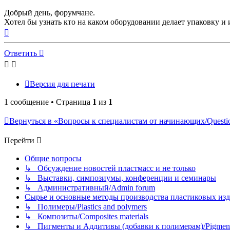
Добрый день, форумчане.
Хотел бы узнать кто на каком оборудовании делает упаковку и 
Вернуться
к
началу
Ответить
Версия для печати
1 сообщение • Страница
1
из
1
Вернуться в «Вопросы к специалистам от начинающих/Question
Перейти
Общие вопросы
↳ Обсуждение новостей пластмасс и не только
↳ Выставки, симпозиумы, конференции и семинары
↳ Административный/Admin forum
Сырье и основные методы производства пластиковых изделий/
↳ Полимеры/Plastics and polymers
↳ Композиты/Сomposites materials
↳ Пигменты и Аддитивы (добавки к полимерам)/Pigments