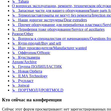
↳ Tahara
О вопросах эксплуатации, ремонте, техническом обслужива
↳ Запасные части для вашего оборудования/Spare parts fo
↳ Термопластавтоматы не могут без ремонта/Injection mold
↳ Наши дорогие экструдеры/Dear extruders
↳ Прочее оборудование для переработки пластмасс/Service o
↳ Периферия тоже оборудование/Service of auxiliaries
Разное/Other
↳ Вопросы к специалистам от начинающих/Questions fro
↳ Купи-продай/Buy and sell
↳ Ищу производителя/Manufacturer wanted
↳ Оффтопик/Offtopic
↳ Кунсткамера
Архив/Archive
↳ Группа ПОЛИПЛАСТИК
↳ Новая Орбита
↳ ILMA Technology
↳ Руспласт
↳ Jonwai
↳ ПОРТМОЛД/PORTMOLD
Кто сейчас на конференции
Сейчас этот форум просматривают: нет зарегистрированных пол