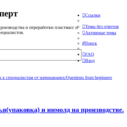
перт
Ссылки
Темы без ответов
роизводства и переработки пластмасс и
пециалистов.
Активные темы
Поиск
FAQ
Вход
 к специалистам от начинающих/Questions from beginners
ья(упаковка) и инмолд на производстве.