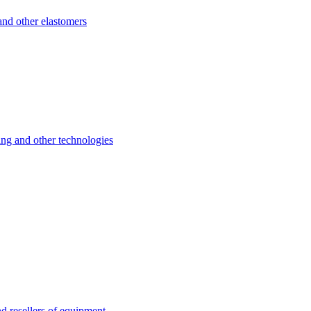
d other elastomers
 and other technologies
esellers of equipment