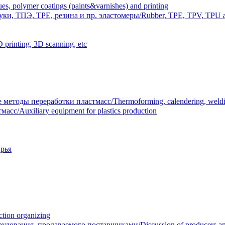
polymer coatings (paints&varnishes) and printing
и, ТПЭ, TPE, резина и пр. эластомеры/Rubber, TPE, TPV, TPU an
inting, 3D scanning, etc
тоды переработки пластмасс/Thermoforming, calendering, welding
/Auxiliary equipment for plastics production
рья
ion organizing
вания, продаваемого поставщиками/Discussion of producers and r