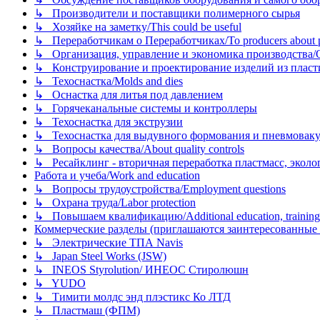
↳ Производители и поставщики полимерного сырья
↳ Хозяйке на заметку/This could be useful
↳ Переработчикам о Переработчиках/To producers about p
↳ Организация, управление и экономика производства/Org
↳ Конструирование и проектирование изделий из пластиков
↳ Техоснастка/Molds and dies
↳ Оснастка для литья под давлением
↳ Горячеканальные системы и контроллеры
↳ Техоснастка для экструзии
↳ Техоснастка для выдувного формования и пневмовак
↳ Вопросы качества/About quality controls
↳ Ресайклинг - вторичная переработка пластмасс, экология и
Работа и учеба/Work and education
↳ Вопросы трудоустройства/Employment questions
↳ Охрана труда/Labor protection
↳ Повышаем квалификацию/Additional education, training
Коммерческие разделы (приглашаются заинтересованные орг
↳ Электрические ТПА Navis
↳ Japan Steel Works (JSW)
↳ INEOS Styrolution/ ИНЕОС Стиролюшн
↳ YUDO
↳ Тимити молдс энд плэстикс Ко ЛТД
↳ Пластмаш (ФПМ)