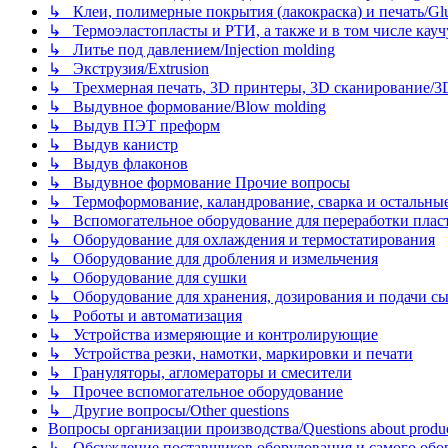
↳ Клеи, полимерные покрытия (лакокраска) и печать/Glues, 
↳ Термоэластопласты и РТИ, а также и в том числе каучук
↳ Литье под давлением/Injection molding
↳ Экструзия/Extrusion
↳ Трехмерная печать, 3D принтеры, 3D сканирование/3D pr
↳ Выдувное формование/Blow molding
↳ Выдув ПЭТ преформ
↳ Выдув канистр
↳ Выдув флаконов
↳ Выдувное формование Прочие вопросы
↳ Термоформование, каландрование, сварка и остальные ме
↳ Вспомогательное оборудование для переработки пластмасс
↳ Оборудование для охлаждения и термостатирования
↳ Оборудование для дробления и измельчения
↳ Оборудование для сушки
↳ Оборудование для хранения, дозирования и подачи сы
↳ Роботы и автоматизация
↳ Устройства измеряющие и контролирующие
↳ Устройства резки, намотки, маркировки и печати
↳ Грануляторы, агломераторы и смесители
↳ Прочее вспомогательное оборудование
↳ Другие вопросы/Other questions
Вопросы организации производства/Questions about product
↳ Обсуждение поставщиков оборудования и самого оборудо