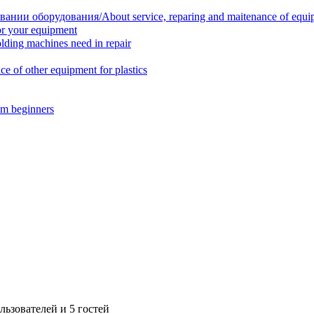
нии оборудования/About service, reparing and maitenance of equi
r your equipment
ing machines need in repair
f other equipment for plastics
m beginners
ьзователей и 5 гостей