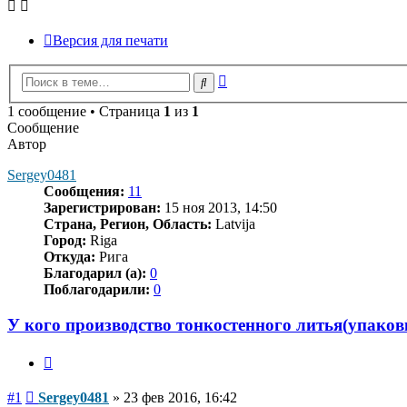
Версия для печати
Расширенный
Поиск
поиск
1 сообщение • Страница
1
из
1
Сообщение
Автор
Sergey0481
Сообщения:
11
Зарегистрирован:
15 ноя 2013, 14:50
Страна, Регион, Область:
Latvija
Город:
Riga
Откуда:
Рига
Благодарил (а):
0
Поблагодарили:
0
У кого производство тонкостенного литья(упаковк
Цитата
Сообщение
#1
Sergey0481
»
23 фев 2016, 16:42