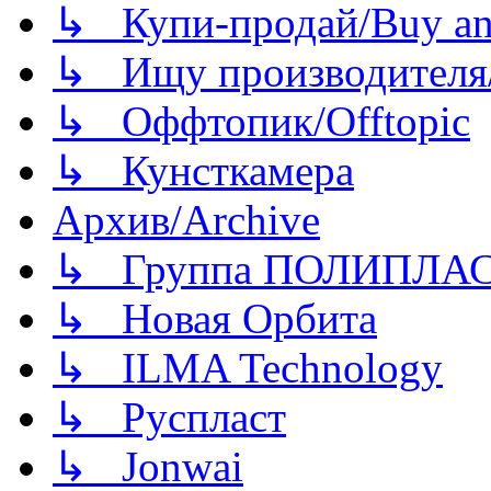
↳ Купи-продай/Buy and
↳ Ищу производителя/
↳ Оффтопик/Offtopic
↳ Кунсткамера
Архив/Archive
↳ Группа ПОЛИПЛА
↳ Новая Орбита
↳ ILMA Technology
↳ Руспласт
↳ Jonwai