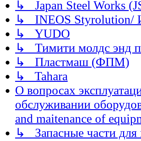
↳ Japan Steel Works (
↳ INEOS Styrolution
↳ YUDO
↳ Тимити молдс энд п
↳ Пластмаш (ФПМ)
↳ Tahara
О вопросах эксплуатаци
обслуживании оборудова
and maitenance of equip
↳ Запасные части для 