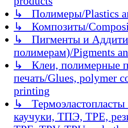
products
↳ Полимеры/Plastics a
↳ Композиты/Сomposite
↳ Пигменты и Аддитив
полимерам)/Pigments an
↳ Клеи, полимерные по
печать/Glues, polymer co
printing
↳ Термоэластопласты и
каучуки, ТПЭ, TPE, рез