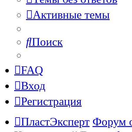
Активные темы
Поиск
FAQ
Вход
Регистрация
ПластЭксперт
Форум 