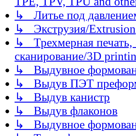
TPE, TPV, TPU and other
↳ Литье под давлением/
↳ Экструзия/Extrusion
↳ Трехмерная печать,
сканирование/3D printin
↳ Выдувное формован
↳ Выдув ПЭТ префор
↳ Выдув канистр
↳ Выдув флаконов
↳ Выдувное формован