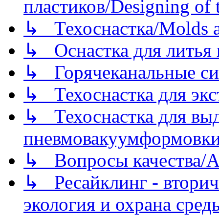
пластиков/Designing of t
↳ Техоснастка/Molds a
↳ Оснастка для литья 
↳ Горячеканальные си
↳ Техоснастка для экс
↳ Техоснастка для вы
пневмовакуумформовк
↳ Вопросы качества/Abo
↳ Ресайклинг - вторич
экология и охрана среды/