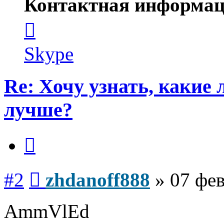
Контактная информац
Контактная
информация
пользователя
zhdanoff888
Skype
Re: Хочу узнать, какие
лучше?
Цитата
Сообщение
#2
zhdanoff888
»
07 фев
AmmVlEd