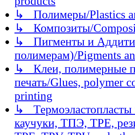
products
↳ Полимеры/Plastics a
↳ Композиты/Сomposite
↳ Пигменты и Аддитив
полимерам)/Pigments an
↳ Клеи, полимерные по
печать/Glues, polymer co
printing
↳ Термоэластопласты и
каучуки, ТПЭ, TPE, рез