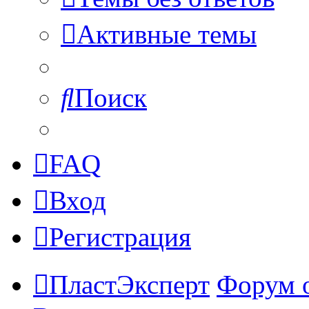
Активные темы
Поиск
FAQ
Вход
Регистрация
ПластЭксперт
Форум 