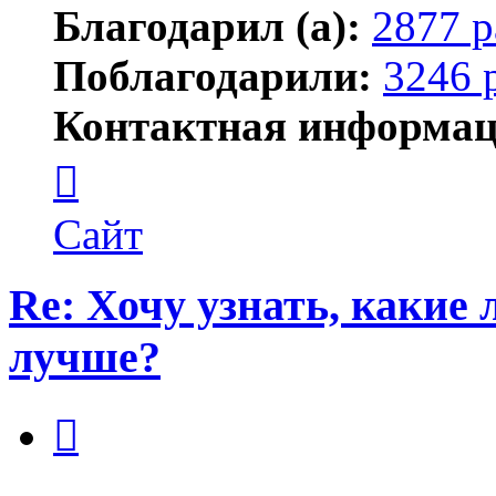
Благодарил (а):
2877 р
Поблагодарили:
3246 
Контактная информац
Контактная
информация
пользователя
Maks42
Сайт
Re: Хочу узнать, какие
лучше?
Цитата
Сообщение