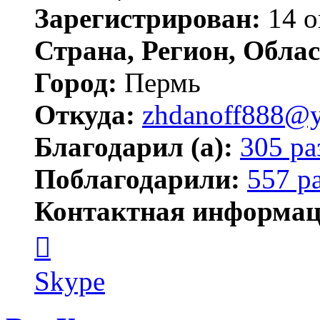
Зарегистрирован:
14 о
Страна, Регион, Облас
Город:
Пермь
Откуда:
zhdanoff888@y
Благодарил (а):
305 ра
Поблагодарили:
557 р
Контактная информац
Контактная
информация
пользователя
zhdanoff888
Skype