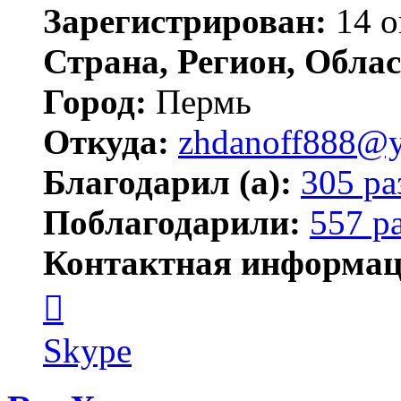
Зарегистрирован:
14 о
Страна, Регион, Облас
Город:
Пермь
Откуда:
zhdanoff888@y
Благодарил (а):
305 ра
Поблагодарили:
557 р
Контактная информац
Контактная
информация
пользователя
zhdanoff888
Skype