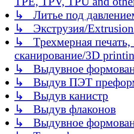
TPE, TPV, TPU and other
↳ Литье под давлением/
↳ Экструзия/Extrusion
↳ Трехмерная печать,
сканирование/3D printin
↳ Выдувное формован
↳ Выдув ПЭТ префор
↳ Выдув канистр
↳ Выдув флаконов
↳ Выдувное формован