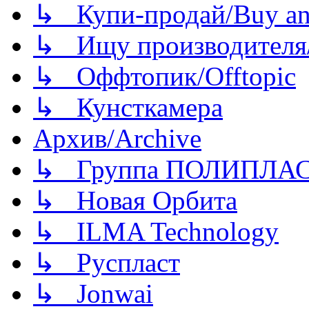
↳ Купи-продай/Buy and
↳ Ищу производителя/
↳ Оффтопик/Offtopic
↳ Кунсткамера
Архив/Archive
↳ Группа ПОЛИПЛА
↳ Новая Орбита
↳ ILMA Technology
↳ Руспласт
↳ Jonwai