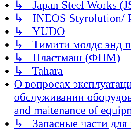
↳ Japan Steel Works (
↳ INEOS Styrolution
↳ YUDO
↳ Тимити молдс энд п
↳ Пластмаш (ФПМ)
↳ Tahara
О вопросах эксплуатаци
обслуживании оборудова
and maitenance of equip
↳ Запасные части для 