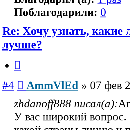
Поблагодарили:
0
Re: Хочу узнать, какие
лучше?
Цитата
Сообщение
#4
AmmVlEd
»
07 фев 
zhdanoff888 писал(а):
A
У вас широкий вопрос. 
какой страны линию и 