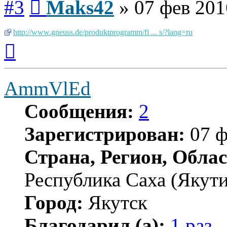
#3
Maks42
»
07 фев 201
http://www.gneuss.de/produktprogramm/fi ... s/?lang=ru
Вернуться
к
началу
AmmVlEd
Сообщения:
2
Зарегистрирован:
07 ф
Страна, Регион, Облас
Республика Саха (Якути
Город:
Якутск
Благодарил (а):
1 раз