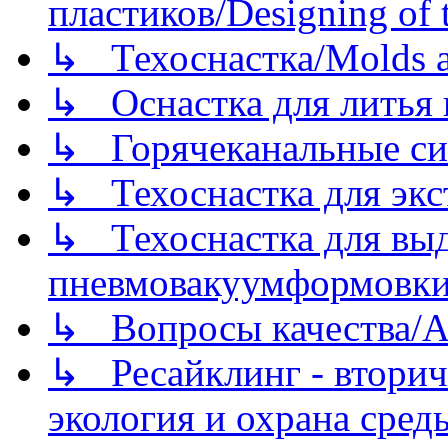
пластиков/Designing of t
↳ Техоснастка/Molds a
↳ Оснастка для литья 
↳ Горячеканальные си
↳ Техоснастка для экс
↳ Техоснастка для вы
пневмовакуумформовк
↳ Вопросы качества/Abo
↳ Ресайклинг - вторич
экология и охрана среды/