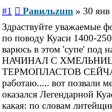
Сообщение
#1
Равильzum
»
30 янв
Здраствуйте уважаемые фо
по поводу Куаси 1400-250..
варюсь в этом 'супе' под
НАЧИНАЛ С ХМЕЛЬНИ
ТЕРМОПЛАСТОВ СЕЙЧАС 
работаю..... вот позвали 
оказался Легендарной Куас
какая: по словам литейщика