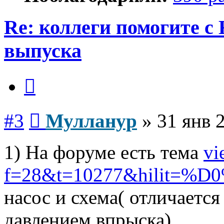
Re: коллеги помогите с
выпуска
Цитата
Сообщение
#3
Мулланур
»
31 янв 
1) На форуме есть тема
vi
f=28&t=10277&hilit=%D0
насос и схема( отличаетс
давлением впрыска).