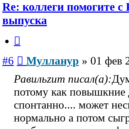
Re: коллеги помогите с
выпуска
Цитата
Сообщение
#6
Мулланур
»
01 фев 
Равильzum писал(а):
Дум
потому как повышкние 
спонтанно.... может не
нормально а потом сыгр