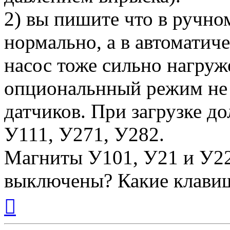
2) вы пишите что в ручн
нормально, а в автоматич
насос тоже сильно нагру
опциональнный режим н
датчиков. При загрузке 
У111, У271, У282.
Магниты У101, У21 и У22
выключены? Какие клави
Вернуться
к
началу