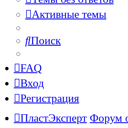
Активные темы
Поиск
FAQ
Вход
Регистрация
ПластЭксперт
Форум 