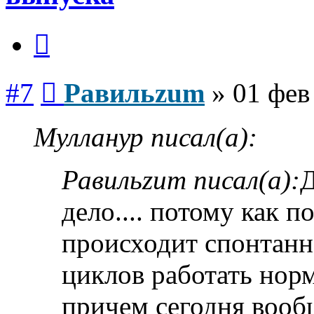
Цитата
Сообщение
#7
Равильzum
»
01 фев
Мулланур писал(а):
Равильzum писал(а):
Д
дело.... потому как 
происходит спонтанно
циклов работать норм
причем сегодня вооб