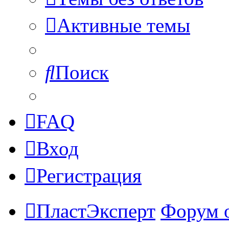
Активные темы
Поиск
FAQ
Вход
Регистрация
ПластЭксперт
Форум 