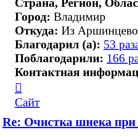
Страна, Регион, Облас
Город:
Владимир
Откуда:
Из Аршинцево, 
Благодарил (а):
53 раз
Поблагодарили:
166 р
Контактная информац
Контактная
информация
пользователя
Бегемот
Сайт
Re: Очистка шнека при 
Цитата