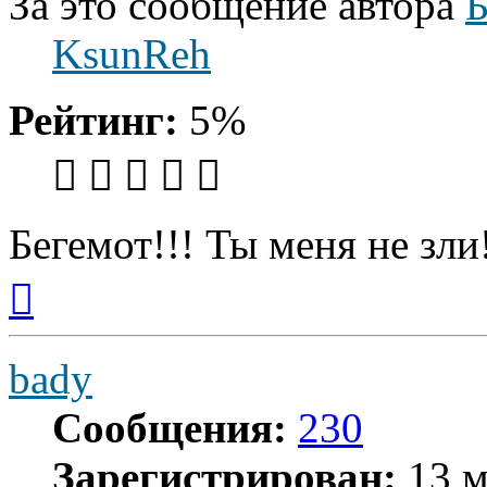
За это сообщение автора
Б
KsunReh
Рейтинг:
5%
Бегемот!!! Ты меня не зли
Вернуться
к
началу
bady
Сообщения:
230
Зарегистрирован:
13 м