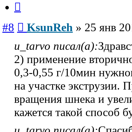
Цитата
Сообщение
#8
KsunReh
»
25 янв 20
u_tarvo писал(а):
Здравс
2) применение вторичн
0,3-0,55 г/10мин нужно
на участке экструзии. 
вращения шнека и увел
кажется такой способ 
u_tarvo писал(а):
Спасиб