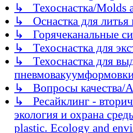
↳ Техоснастка/Molds a
↳ Оснастка для литья 
↳ Горячеканальные си
↳ Техоснастка для экс
↳ Техоснастка для вы
пневмовакуумформовк
↳ Вопросы качества/Abo
↳ Ресайклинг - вторич
экология и охрана среды/
plastic. Ecology and env