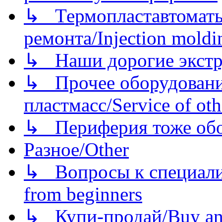
↳ Термопластавтоматы 
ремонта/Injection moldin
↳ Наши дорогие экстру
↳ Прочее оборудовани
пластмасс/Service of oth
↳ Периферия тоже обору
Разное/Other
↳ Вопросы к специали
from beginners
↳ Купи-продай/Buy and