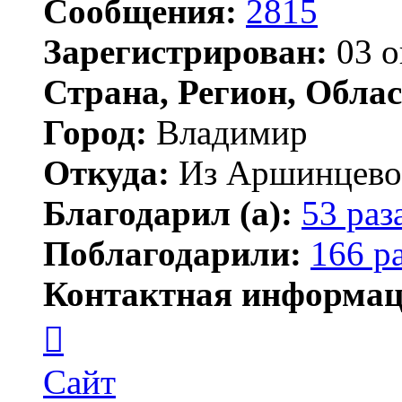
Сообщения:
2815
Зарегистрирован:
03 о
Страна, Регион, Облас
Город:
Владимир
Откуда:
Из Аршинцево, 
Благодарил (а):
53 раз
Поблагодарили:
166 р
Контактная информац
Контактная
информация
пользователя
Бегемот
Сайт