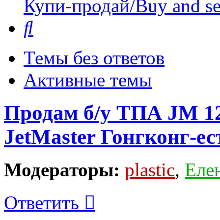
Купи-продай/Buy and se
Поиск
Темы без ответов
Активные темы
Продам б/у ТПА JM 1
JetMaster Гонгконг-ес
Модераторы:
plastic
,
Еле
Ответить