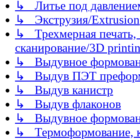
↳ Литье под давлением/
↳ Экструзия/Extrusion
↳ Трехмерная печать,
сканирование/3D printin
↳ Выдувное формован
↳ Выдув ПЭТ префор
↳ Выдув канистр
↳ Выдув флаконов
↳ Выдувное формован
↳ Термоформование, ка