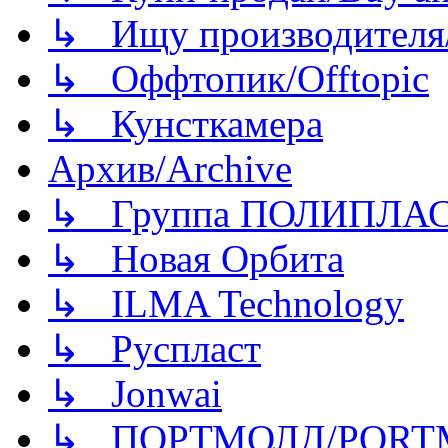
↳ Ищу производителя/
↳ Оффтопик/Offtopic
↳ Кунсткамера
Архив/Archive
↳ Группа ПОЛИПЛА
↳ Новая Орбита
↳ ILMA Technology
↳ Руспласт
↳ Jonwai
↳ ПОРТМОЛД/PORT