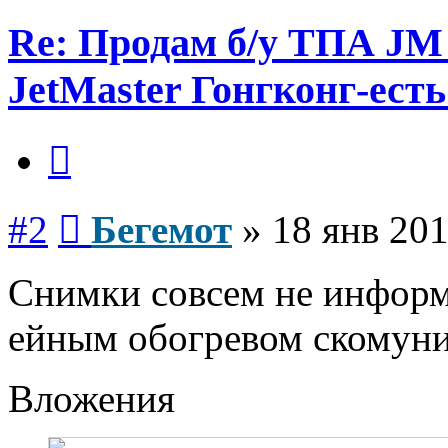
Re: Продам б/у ТПА JM
JetMaster Гонгконг-есть
Цитата
Сообщение
#2
Бегемот
»
18 янв 201
Снимки совсем не информа
ейным обогревом скомуни
Вложения