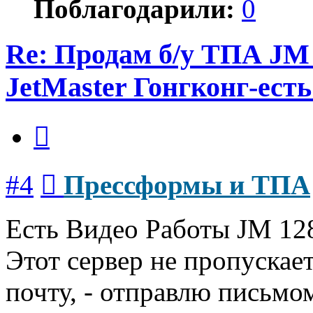
Поблагодарили:
0
Re: Продам б/у ТПА JM
JetMaster Гонгконг-есть
Цитата
Сообщение
#4
Прессформы и ТПА
Есть Видео Работы JM 12
Этот сервер не пропускае
почту, - отправлю письмо