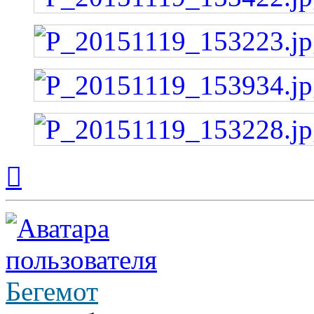
Вернуться
к
началу
Бегемот