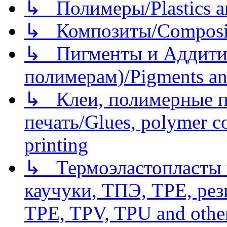
↳ Полимеры/Plastics a
↳ Композиты/Сomposite
↳ Пигменты и Аддитив
полимерам)/Pigments an
↳ Клеи, полимерные по
печать/Glues, polymer co
printing
↳ Термоэластопласты и
каучуки, ТПЭ, TPE, рез
TPE, TPV, TPU and other