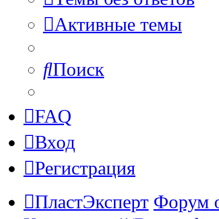
Активные темы
Поиск
FAQ
Вход
Регистрация
ПластЭксперт
Форум 