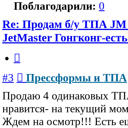
Поблагодарили:
0
Re: Продам б/у ТПА JM
JetMaster Гонгконг-есть
Цитата
Сообщение
#3
Прессформы и ТПА
Продаю 4 одинаковых ТПА
нравится- на текущий мом
Ждем на осмотр!!! Есть е