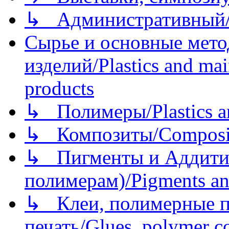
↳ Административный/
Сырье и основные мето
изделий/Plastics and mai
products
↳ Полимеры/Plastics a
↳ Композиты/Сomposite
↳ Пигменты и Аддитив
полимерам)/Pigments an
↳ Клеи, полимерные по
печать/Glues, polymer co