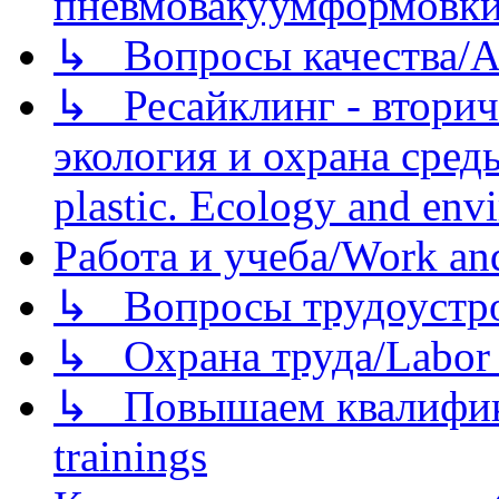
пневмовакуумформовк
↳ Вопросы качества/Abo
↳ Ресайклинг - вторич
экология и охрана среды/
plastic. Ecology and env
Работа и учеба/Work an
↳ Вопросы трудоустрой
↳ Охрана труда/Labor p
↳ Повышаем квалификац
trainings