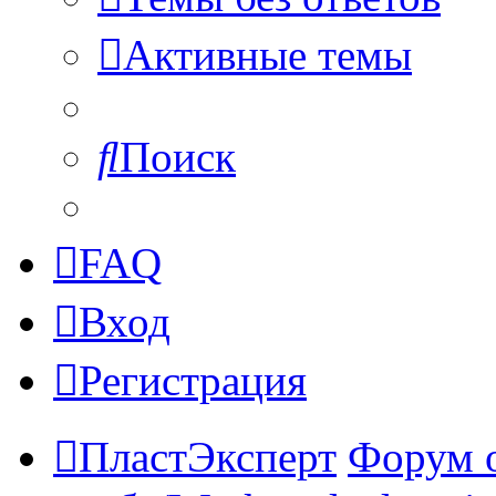
Активные темы
Поиск
FAQ
Вход
Регистрация
ПластЭксперт
Форум 