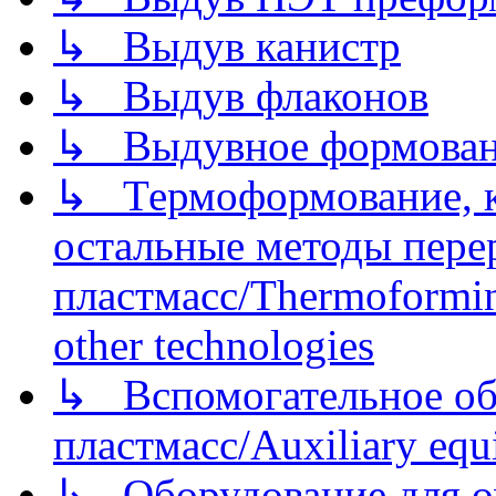
↳ Выдув канистр
↳ Выдув флаконов
↳ Выдувное формован
↳ Термоформование, ка
остальные методы пере
пластмасс/Thermoforming
other technologies
↳ Вспомогательное об
пластмасс/Auxiliary equi
↳ Оборудование для о