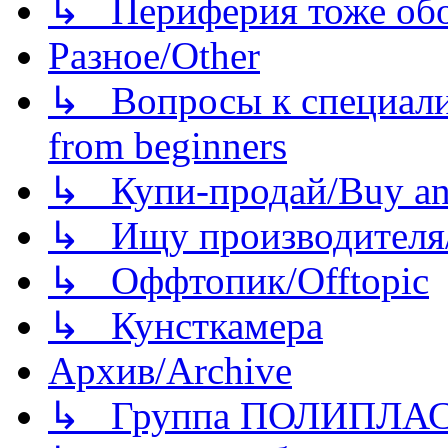
↳ Периферия тоже обору
Разное/Other
↳ Вопросы к специали
from beginners
↳ Купи-продай/Buy and
↳ Ищу производителя/
↳ Оффтопик/Offtopic
↳ Кунсткамера
Архив/Archive
↳ Группа ПОЛИПЛА