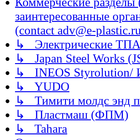
Коммерческие разделы 
заинтересованные орга
(contact adv@e-plastic.r
↳ Электрические ТПА
↳ Japan Steel Works (
↳ INEOS Styrolution
↳ YUDO
↳ Тимити молдс энд п
↳ Пластмаш (ФПМ)
↳ Tahara