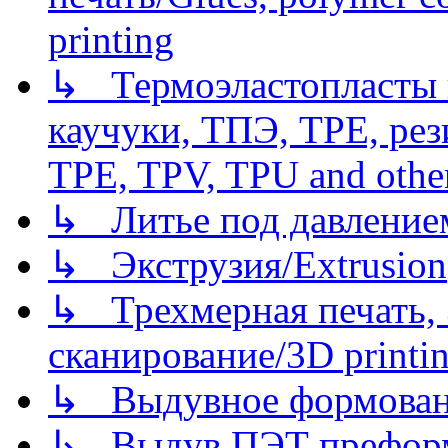
printing
↳ Термоэластопласты и
каучуки, ТПЭ, TPE, рез
TPE, TPV, TPU and other
↳ Литье под давлением/
↳ Экструзия/Extrusion
↳ Трехмерная печать,
сканирование/3D printin
↳ Выдувное формован
↳ Выдув ПЭТ префор