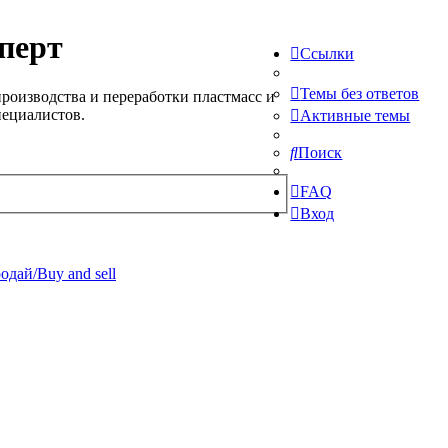
перт
Ссылки
Темы без ответов
роизводства и переработки пластмасс и
пециалистов.
Активные темы
Поиск
FAQ
Вход
одай/Buy and sell