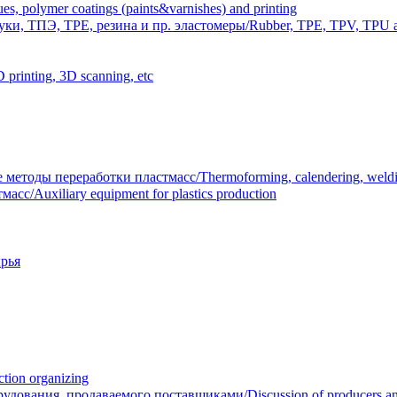
polymer coatings (paints&varnishes) and printing
и, ТПЭ, TPE, резина и пр. эластомеры/Rubber, TPE, TPV, TPU an
inting, 3D scanning, etc
тоды переработки пластмасс/Thermoforming, calendering, welding
/Auxiliary equipment for plastics production
рья
ion organizing
вания, продаваемого поставщиками/Discussion of producers and r