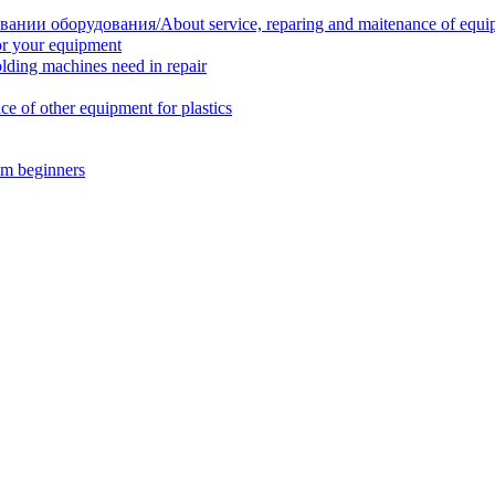
нии оборудования/About service, reparing and maitenance of equi
r your equipment
ing machines need in repair
f other equipment for plastics
m beginners