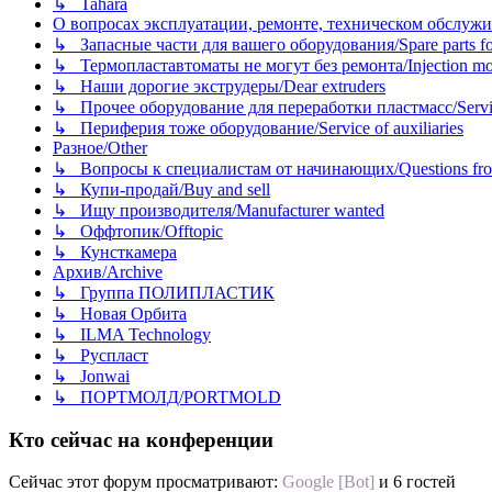
↳ Tahara
О вопросах эксплуатации, ремонте, техническом обслужива
↳ Запасные части для вашего оборудования/Spare parts fo
↳ Термопластавтоматы не могут без ремонта/Injection mold
↳ Наши дорогие экструдеры/Dear extruders
↳ Прочее оборудование для переработки пластмасс/Service o
↳ Периферия тоже оборудование/Service of auxiliaries
Разное/Other
↳ Вопросы к специалистам от начинающих/Questions fro
↳ Купи-продай/Buy and sell
↳ Ищу производителя/Manufacturer wanted
↳ Оффтопик/Offtopic
↳ Кунсткамера
Архив/Archive
↳ Группа ПОЛИПЛАСТИК
↳ Новая Орбита
↳ ILMA Technology
↳ Руспласт
↳ Jonwai
↳ ПОРТМОЛД/PORTMOLD
Кто сейчас на конференции
Сейчас этот форум просматривают:
Google [Bot]
и 6 гостей