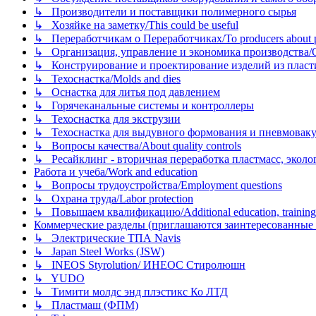
↳ Производители и поставщики полимерного сырья
↳ Хозяйке на заметку/This could be useful
↳ Переработчикам о Переработчиках/To producers about p
↳ Организация, управление и экономика производства/Org
↳ Конструирование и проектирование изделий из пластиков
↳ Техоснастка/Molds and dies
↳ Оснастка для литья под давлением
↳ Горячеканальные системы и контроллеры
↳ Техоснастка для экструзии
↳ Техоснастка для выдувного формования и пневмовак
↳ Вопросы качества/About quality controls
↳ Ресайклинг - вторичная переработка пластмасс, экология и
Работа и учеба/Work and education
↳ Вопросы трудоустройства/Employment questions
↳ Охрана труда/Labor protection
↳ Повышаем квалификацию/Additional education, training
Коммерческие разделы (приглашаются заинтересованные орг
↳ Электрические ТПА Navis
↳ Japan Steel Works (JSW)
↳ INEOS Styrolution/ ИНЕОС Стиролюшн
↳ YUDO
↳ Тимити молдс энд плэстикс Ко ЛТД
↳ Пластмаш (ФПМ)