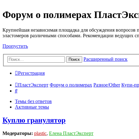
Форум о полимерах ПластЭкс
Крупнейшая независимая площадка для обсуждения вопросов п
эластомеров различными способами. Рекомендации ведущих с
Пропустить
Расширенный поиск
Поиск
Регистрация
ПластЭксперт
Форум о полимерах
Разное/Other
Купи-пр
Поиск
Темы без ответов
Активные темы
Куплю гранулятор
Модераторы:
plastic
,
Елена ПластЭксперт