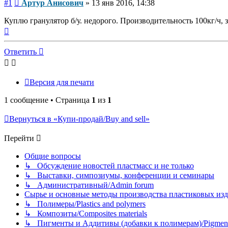
Сообщение
#1
Артур Анисович
»
13 янв 2016, 14:38
Куплю гранулятор б/у. недорого. Производительность 100кг/ч,
Вернуться
к
началу
Ответить
Версия для печати
1 сообщение • Страница
1
из
1
Вернуться в «Купи-продай/Buy and sell»
Перейти
Общие вопросы
↳ Обсуждение новостей пластмасс и не только
↳ Выставки, симпозиумы, конференции и семинары
↳ Административный/Admin forum
Сырье и основные методы производства пластиковых изделий/
↳ Полимеры/Plastics and polymers
↳ Композиты/Сomposites materials
↳ Пигменты и Аддитивы (добавки к полимерам)/Pigments