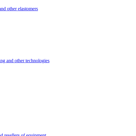
d other elastomers
 and other technologies
esellers of equipment