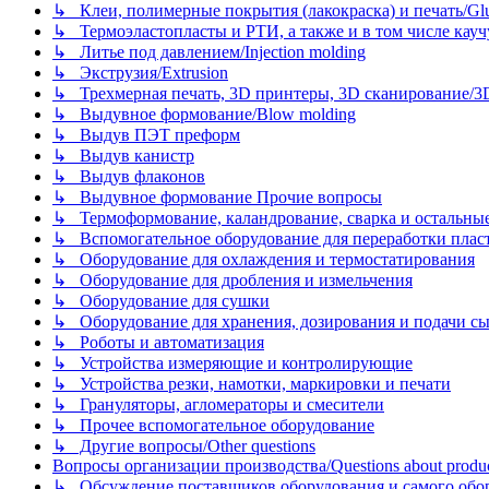
↳ Клеи, полимерные покрытия (лакокраска) и печать/Glues, 
↳ Термоэластопласты и РТИ, а также и в том числе каучук
↳ Литье под давлением/Injection molding
↳ Экструзия/Extrusion
↳ Трехмерная печать, 3D принтеры, 3D сканирование/3D pr
↳ Выдувное формование/Blow molding
↳ Выдув ПЭТ преформ
↳ Выдув канистр
↳ Выдув флаконов
↳ Выдувное формование Прочие вопросы
↳ Термоформование, каландрование, сварка и остальные ме
↳ Вспомогательное оборудование для переработки пластмасс
↳ Оборудование для охлаждения и термостатирования
↳ Оборудование для дробления и измельчения
↳ Оборудование для сушки
↳ Оборудование для хранения, дозирования и подачи сы
↳ Роботы и автоматизация
↳ Устройства измеряющие и контролирующие
↳ Устройства резки, намотки, маркировки и печати
↳ Грануляторы, агломераторы и смесители
↳ Прочее вспомогательное оборудование
↳ Другие вопросы/Other questions
Вопросы организации производства/Questions about product
↳ Обсуждение поставщиков оборудования и самого оборудо