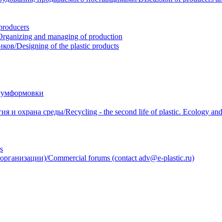
roducers
anizing and managing of production
/Designing of the plastic products
уумформовки
 охрана среды/Recycling - the second life of plastic. Ecology and 
s
анизации)/Commercial forums (contact adv@e-plastic.ru)