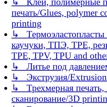
↳ Клеи, полимерные по
печать/Glues, polymer co
printing
↳ Термоэластопласты и
каучуки, ТПЭ, TPE, рез
TPE, TPV, TPU and other
↳ Литье под давлением/
↳ Экструзия/Extrusion
↳ Трехмерная печать,
сканирование/3D printin