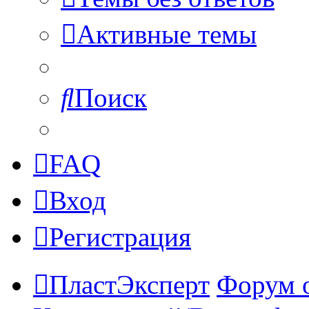
Активные темы
Поиск
FAQ
Вход
Регистрация
ПластЭксперт
Форум 