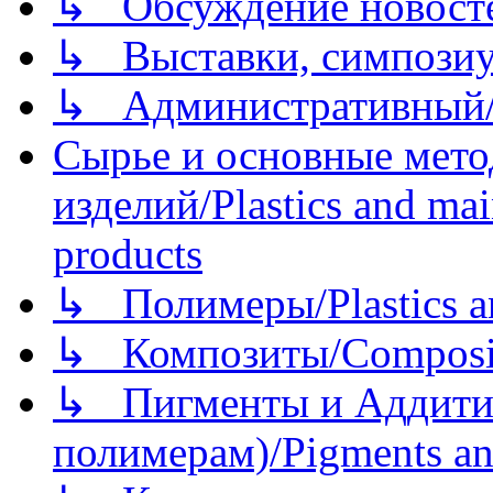
↳ Обсуждение новостей
↳ Выставки, симпозиу
↳ Административный/
Сырье и основные мето
изделий/Plastics and mai
products
↳ Полимеры/Plastics a
↳ Композиты/Сomposite
↳ Пигменты и Аддитив
полимерам)/Pigments an