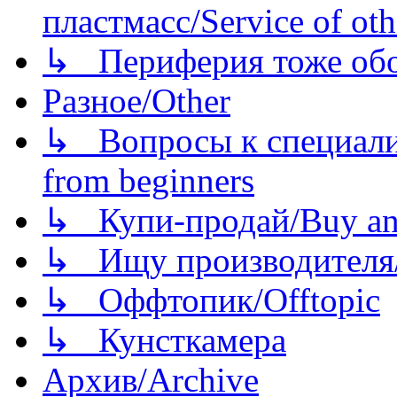
пластмасс/Service of oth
↳ Периферия тоже обору
Разное/Other
↳ Вопросы к специали
from beginners
↳ Купи-продай/Buy and
↳ Ищу производителя/
↳ Оффтопик/Offtopic
↳ Кунсткамера
Архив/Archive