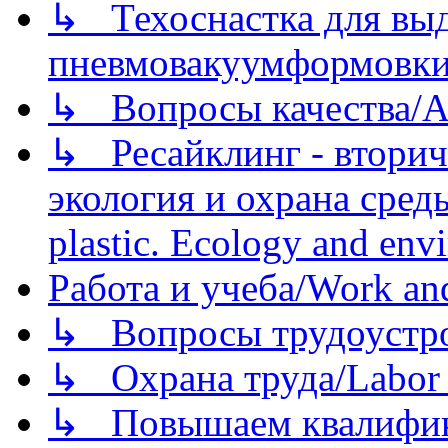
↳ Техоснастка для вы
пневмовакуумформовк
↳ Вопросы качества/Abo
↳ Ресайклинг - вторич
экология и охрана среды/
plastic. Ecology and env
Работа и учеба/Work an
↳ Вопросы трудоустрой
↳ Охрана труда/Labor p
↳ Повышаем квалификац