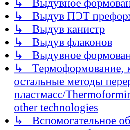
↳ Выдувное формован
↳ Выдув ПЭТ префор
↳ Выдув канистр
↳ Выдув флаконов
↳ Выдувное формован
↳ Термоформование, ка
остальные методы пере
пластмасс/Thermoforming
other technologies
↳ Вспомогательное об