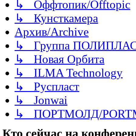
↳ Оффтопик/Offtopic
↳ Кунсткамера
Архив/Archive
↳ Группа ПОЛИПЛА
↳ Новая Орбита
↳ ILMA Technology
↳ Руспласт
↳ Jonwai
↳ ПОРТМОЛД/PORT
Кто сейчас на конфере