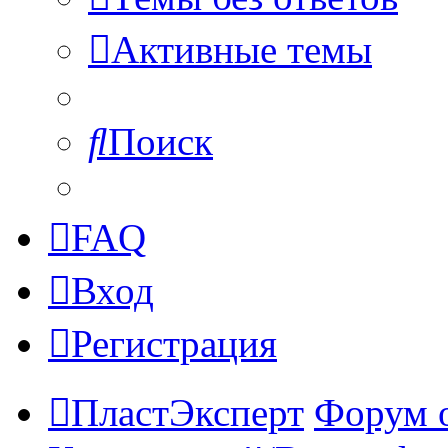
Активные темы
Поиск
FAQ
Вход
Регистрация
ПластЭксперт
Форум 