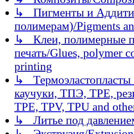
↳ Пигменты и Аддитив
полимерам)/Pigments an
↳ Клеи, полимерные по
печать/Glues, polymer co
printing
↳ Термоэластопласты и
каучуки, ТПЭ, TPE, рез
TPE, TPV, TPU and other
↳ Литье под давлением/
↳ Экструзия/Extrusion