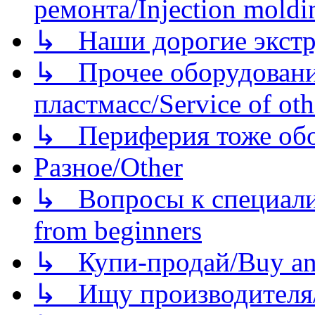
ремонта/Injection moldin
↳ Наши дорогие экстру
↳ Прочее оборудовани
пластмасс/Service of oth
↳ Периферия тоже обору
Разное/Other
↳ Вопросы к специали
from beginners
↳ Купи-продай/Buy and
↳ Ищу производителя/