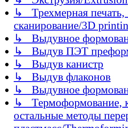
↳ Трехмерная печать,
сканирование/3D printin
↳ Выдувное формован
↳ Выдув ПЭТ префор
↳ Выдув канистр
↳ Выдув флаконов
↳ Выдувное формован
↳ Термоформование, ка
остальные методы пере