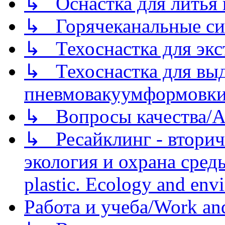
↳ Оснастка для литья 
↳ Горячеканальные си
↳ Техоснастка для экс
↳ Техоснастка для вы
пневмовакуумформовк
↳ Вопросы качества/Abo
↳ Ресайклинг - вторич
экология и охрана среды/
plastic. Ecology and env
Работа и учеба/Work an