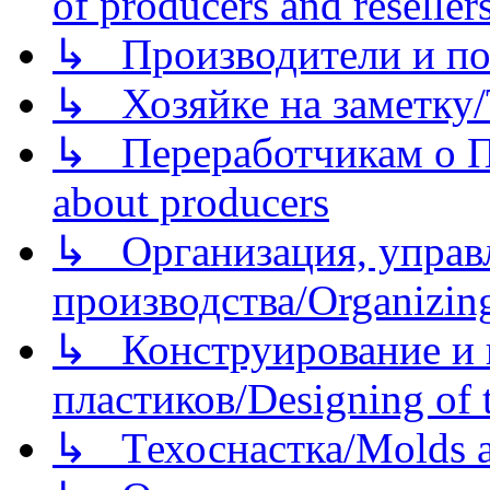
of producers and reseller
↳ Производители и по
↳ Хозяйке на заметку/T
↳ Переработчикам о Пе
about producers
↳ Организация, управл
производства/Organizing
↳ Конструирование и п
пластиков/Designing of t
↳ Техоснастка/Molds a