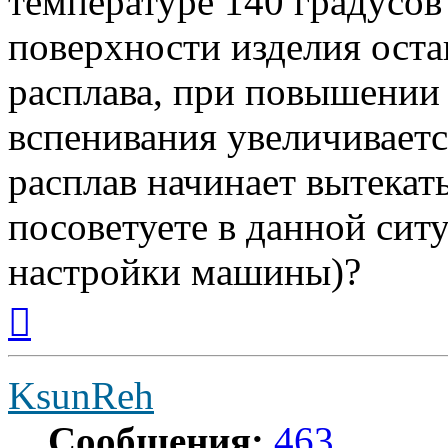
температуре 140 градусов 
поверхности изделия оста
расплава, при повышении
вспенивания увеличивает
расплав начинает вытекать
посоветуете в данной сит
настройки машины)?
Вернуться
к
началу
KsunReh
Сообщения:
463