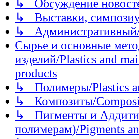
↳ Обсуждение новостей
↳ Выставки, симпозиу
↳ Административный/
Сырье и основные мето
изделий/Plastics and mai
products
↳ Полимеры/Plastics a
↳ Композиты/Сomposite
↳ Пигменты и Аддитив
полимерам)/Pigments an