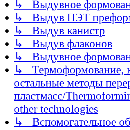
↳ Выдувное формован
↳ Выдув ПЭТ префор
↳ Выдув канистр
↳ Выдув флаконов
↳ Выдувное формован
↳ Термоформование, ка
остальные методы пере
пластмасс/Thermoforming
other technologies
↳ Вспомогательное об