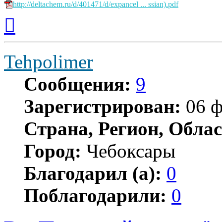
http://deltachem.ru/d/401471/d/expancel ... ssian).pdf
Вернуться
к
началу
Tehpolimer
Сообщения:
9
Зарегистрирован:
06 ф
Страна, Регион, Облас
Город:
Чебоксары
Благодарил (а):
0
Поблагодарили:
0