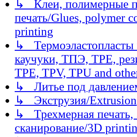
↳ Клеи, полимерные по
печать/Glues, polymer co
printing
↳ Термоэластопласты и
каучуки, ТПЭ, TPE, рез
TPE, TPV, TPU and other
↳ Литье под давлением/
↳ Экструзия/Extrusion
↳ Трехмерная печать,
сканирование/3D printin