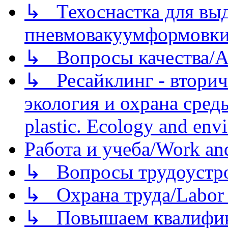
↳ Техоснастка для вы
пневмовакуумформовк
↳ Вопросы качества/Abo
↳ Ресайклинг - вторич
экология и охрана среды/
plastic. Ecology and env
Работа и учеба/Work an
↳ Вопросы трудоустрой
↳ Охрана труда/Labor p
↳ Повышаем квалификац