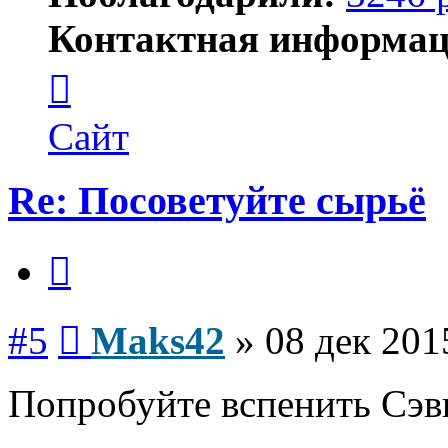
Контактная информац
Контактная
информация
пользователя
Maks42
Сайт
Re: Посоветуйте сырьё
Цитата
Сообщение
#5
Maks42
»
08 дек 201
Попробуйте вспенить Сэв