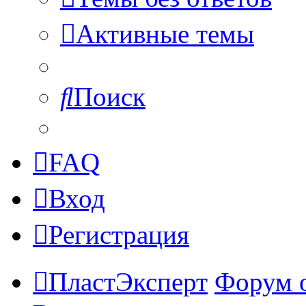
Активные темы
Поиск
FAQ
Вход
Регистрация
ПластЭксперт
Форум 