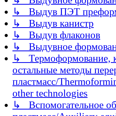
↳ Выдув ПЭТ префор
↳ Выдув канистр
↳ Выдув флаконов
↳ Выдувное формован
↳ Термоформование, ка
остальные методы пере
пластмасс/Thermoforming
other technologies
↳ Вспомогательное об