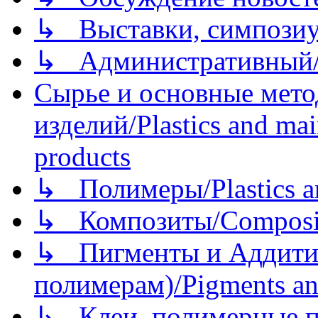
↳ Выставки, симпозиу
↳ Административный/
Сырье и основные мето
изделий/Plastics and mai
products
↳ Полимеры/Plastics a
↳ Композиты/Сomposite
↳ Пигменты и Аддитив
полимерам)/Pigments an
↳ Клеи, полимерные по