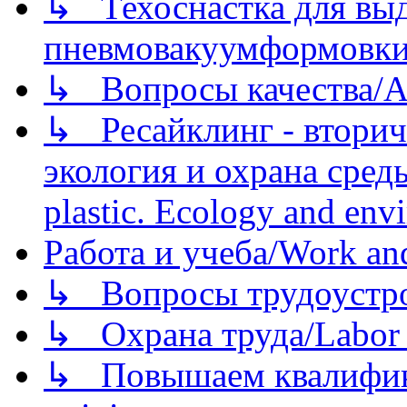
↳ Техоснастка для вы
пневмовакуумформовк
↳ Вопросы качества/Abo
↳ Ресайклинг - вторич
экология и охрана среды/
plastic. Ecology and env
Работа и учеба/Work an
↳ Вопросы трудоустрой
↳ Охрана труда/Labor p
↳ Повышаем квалификац