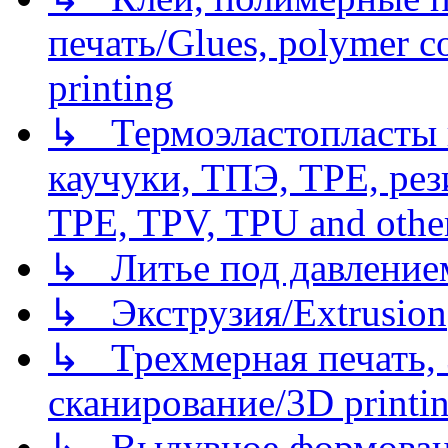
печать/Glues, polymer co
printing
↳ Термоэластопласты и
каучуки, ТПЭ, TPE, рез
TPE, TPV, TPU and other
↳ Литье под давлением/
↳ Экструзия/Extrusion
↳ Трехмерная печать,
сканирование/3D printin
↳ Выдувное формован