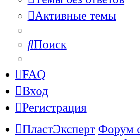
Активные темы
Поиск
FAQ
Вход
Регистрация
ПластЭксперт
Форум 