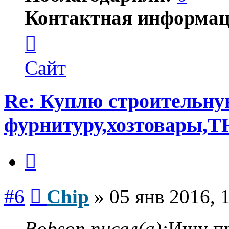
Контактная информац
Контактная
информация
пользователя
Chip
Сайт
Re: Куплю строительн
фурнитуру,хозтовары,Т
Цитата
Сообщение
#6
Chip
»
05 янв 2016, 
Bobson писал(а):
Ищу пр