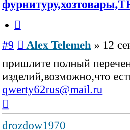
фурнитуру,хозтовары,Т
Цитата
Сообщение
#9
Alex Telemeh
»
12 се
пришлите полный перече
изделий,возможно,что ест
qwerty62rus@mail.ru
Вернуться
к
началу
drozdow1970