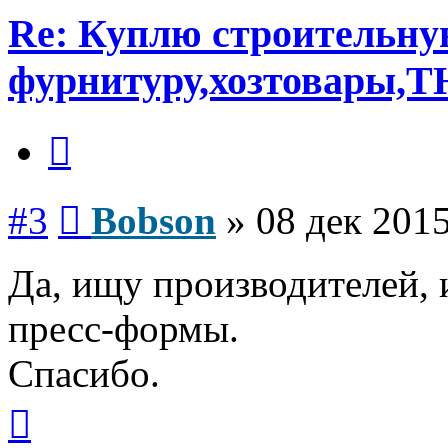
Re: Куплю строительн
фурнитуру,хозтовары,Т
Цитата
Сообщение
#3
Bobson
»
08 дек 2015
Да, ищу производителей, 
пресс-формы.
Спасибо.
Вернуться
к
началу