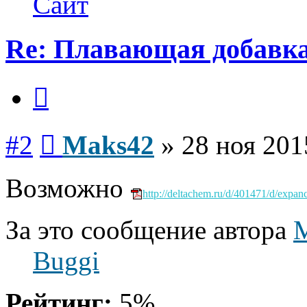
Сайт
Re: Плавающая добавка
Цитата
Сообщение
#2
Maks42
»
28 ноя 201
Возможно
http://deltachem.ru/d/401471/d/expance
За это сообщение автора
Buggi
Рейтинг:
5%