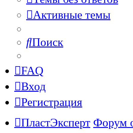
Активные темы
Поиск
FAQ
Вход
Регистрация
ПластЭксперт
Форум 