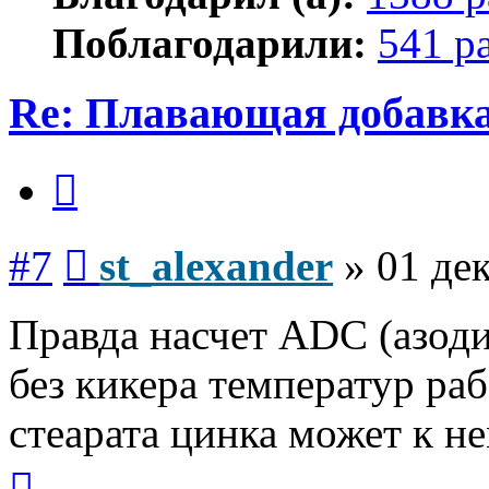
Поблагодарили:
541 р
Re: Плавающая добавка
Цитата
Сообщение
#7
st_alexander
»
01 дек
Правда насчет ADC (азоди
без кикера температур раб
стеарата цинка может к н
Вернуться
к