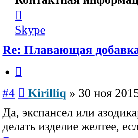
Контактная
информация
пользователя
Kirilliq
Skype
Re: Плавающая добавка
Цитата
Сообщение
#4
Kirilliq
»
30 ноя 2015
Да, экспансел или азодик
делать изделие желтее, ес
Вернуться