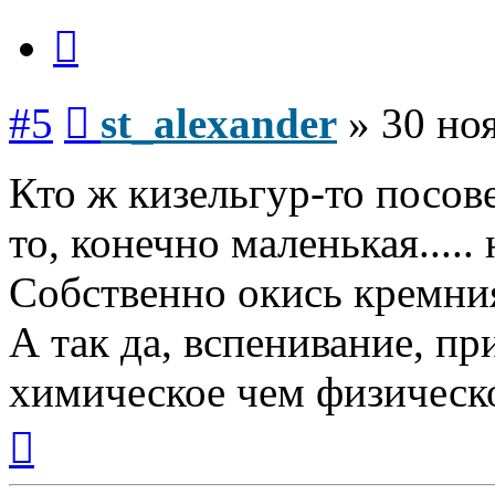
Цитата
Сообщение
#5
st_alexander
»
30 ноя
Кто ж кизельгур-то посов
то, конечно маленькая.....
Собственно окись кремни
А так да, вспенивание, пр
химическое чем физическое
Вернуться
к
началу