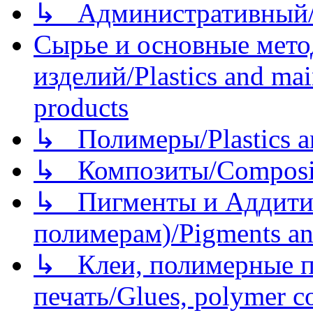
↳ Административный/
Сырье и основные мето
изделий/Plastics and mai
products
↳ Полимеры/Plastics a
↳ Композиты/Сomposite
↳ Пигменты и Аддитив
полимерам)/Pigments an
↳ Клеи, полимерные по
печать/Glues, polymer co