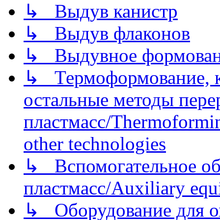
↳ Выдув канистр
↳ Выдув флаконов
↳ Выдувное формован
↳ Термоформование, ка
остальные методы пере
пластмасс/Thermoforming
other technologies
↳ Вспомогательное об
пластмасс/Auxiliary equi
↳ Оборудование для о