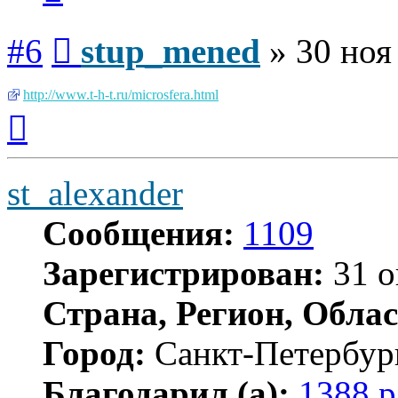
Сообщение
#6
stup_mened
»
30 ноя
http://www.t-h-t.ru/microsfera.html
Вернуться
к
началу
st_alexander
Сообщения:
1109
Зарегистрирован:
31 о
Страна, Регион, Облас
Город:
Санкт-Петербур
Благодарил (а):
1388 р