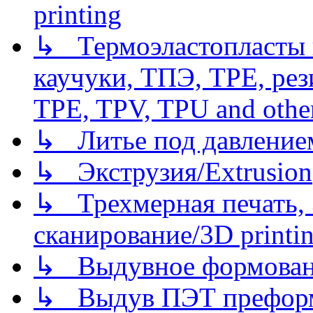
printing
↳ Термоэластопласты и
каучуки, ТПЭ, TPE, рез
TPE, TPV, TPU and other
↳ Литье под давлением/
↳ Экструзия/Extrusion
↳ Трехмерная печать,
сканирование/3D printin
↳ Выдувное формован
↳ Выдув ПЭТ префор