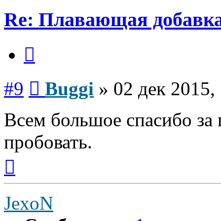
Re: Плавающая добавка
Цитата
Сообщение
#9
Buggi
»
02 дек 2015,
Всем большое спасибо за
пробовать.
Вернуться
к
началу
JexoN