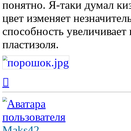
понятно. Я-таки думал киз
цвет изменяет незначите
способность увеличивает
пластизоля.
Вернуться
к
началу
Maks42