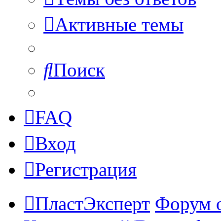
Активные темы
Поиск
FAQ
Вход
Регистрация
ПластЭксперт
Форум 