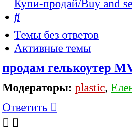
Купи-продай/Buy and se
Поиск
Темы без ответов
Активные темы
продам гелькоутер M
Модераторы:
plastic
,
Еле
Ответить