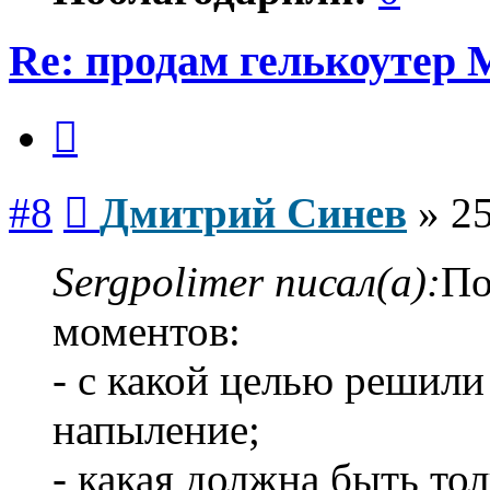
Re: продам гелькоутер
Цитата
Сообщение
#8
Дмитрий Синев
»
25
Sergpolimer писал(а):
По
моментов:
- с какой целью решили
напыление;
- какая должна быть то