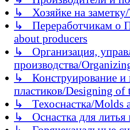
↳ Хозяйке на заметку/T
↳ Переработчикам о Пе
about producers
↳ Организация, управл
производства/Organizing
↳ Конструирование и п
пластиков/Designing of t
↳ Техоснастка/Molds a
↳ Оснастка для литья 
↳ Горячеканальные си