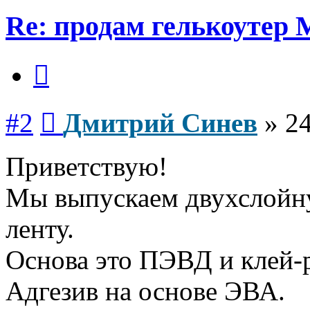
Re: продам гелькоутер
Цитата
Сообщение
#2
Дмитрий Синев
»
24
Приветствую!
Мы выпускаем двухслой
ленту.
Основа это ПЭВД и клей-р
Адгезив на основе ЭВА.