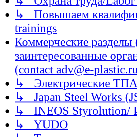
↳ Охрана труда/Labor p
↳ Повышаем квалификац
trainings
Коммерческие разделы 
заинтересованные орга
(contact adv@e-plastic.r
↳ Электрические ТПА
↳ Japan Steel Works (
↳ INEOS Styrolution
↳ YUDO