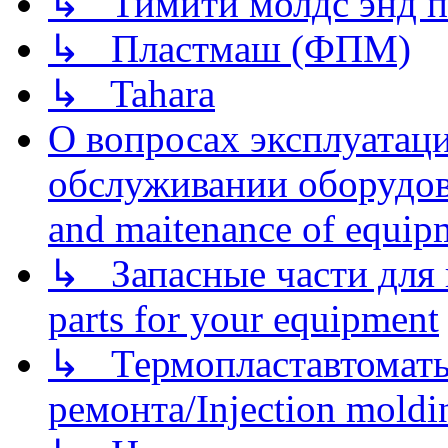
↳ Тимити молдс энд п
↳ Пластмаш (ФПМ)
↳ Tahara
О вопросах эксплуатаци
обслуживании оборудова
and maitenance of equip
↳ Запасные части для 
parts for your equipment
↳ Термопластавтоматы 
ремонта/Injection moldin