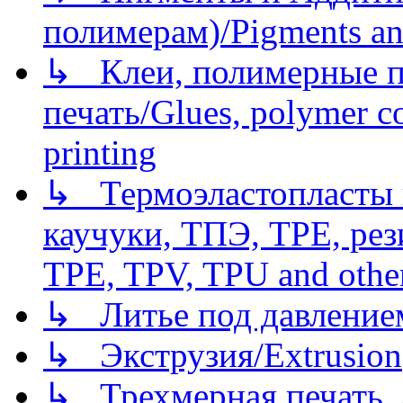
полимерам)/Pigments an
↳ Клеи, полимерные по
печать/Glues, polymer co
printing
↳ Термоэластопласты и
каучуки, ТПЭ, TPE, рез
TPE, TPV, TPU and other
↳ Литье под давлением/
↳ Экструзия/Extrusion
↳ Трехмерная печать,