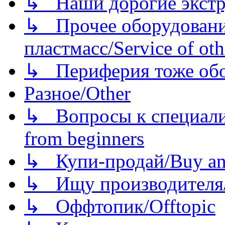
↳ Наши дорогие экстру
↳ Прочее оборудовани
пластмасс/Service of oth
↳ Периферия тоже обору
Разное/Other
↳ Вопросы к специали
from beginners
↳ Купи-продай/Buy and
↳ Ищу производителя/
↳ Оффтопик/Offtopic