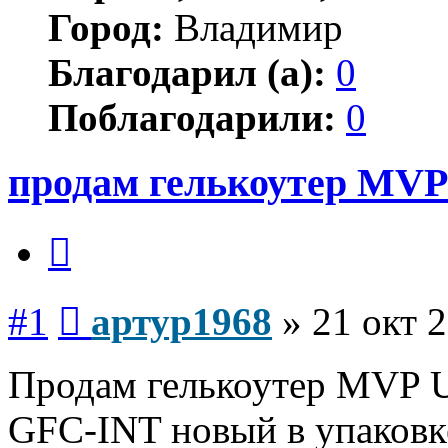
Город:
Владимир
Благодарил (а):
0
Поблагодарили:
0
продам гелькоутер MVP
Цитата
Сообщение
#1
артур1968
»
21 окт 2
Продам гелькоутер MVP 
GFC-INT новый в упаковке