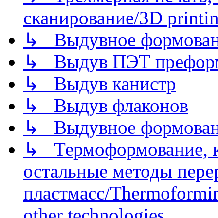
сканирование/3D printin
↳ Выдувное формован
↳ Выдув ПЭТ префор
↳ Выдув канистр
↳ Выдув флаконов
↳ Выдувное формован
↳ Термоформование, ка
остальные методы пере
пластмасс/Thermoforming
other technologies