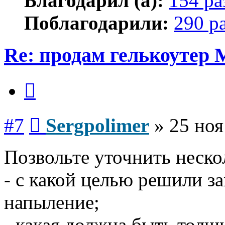
Благодарил (а):
154 ра
Поблагодарили:
290 р
Re: продам гелькоутер
Цитата
Сообщение
#7
Sergpolimer
»
25 ноя
Позвольте уточнить неско
- с какой целью решили з
напыление;
- какая должна быть толщ