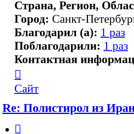
Страна, Регион, Облас
Город:
Санкт-Петербур
Благодарил (а):
1 раз
Поблагодарили:
1 раз
Контактная информац
Контактная
информация
пользователя
кащей
Сайт
Re: Полистирол из Ира
Цитата