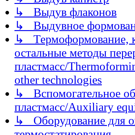
↳ Выдув флаконов
↳ Выдувное формован
↳ Термоформование, ка
остальные методы пере
пластмасс/Thermoforming
other technologies
↳ Вспомогательное об
пластмасс/Auxiliary equi
↳ Оборудование для о
термостатирования