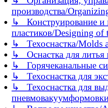
↳ Организация, управл
производства/Organizing
↳ Конструирование и п
пластиков/Designing of t
↳ Техоснастка/Molds a
↳ Оснастка для литья 
↳ Горячеканальные си
↳ Техоснастка для экс
↳ Техоснастка для вы
пневмовакуумформовк