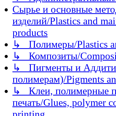
Сырье и основные мето
изделий/Plastics and mai
products
↳ Полимеры/Plastics a
↳ Композиты/Сomposite
↳ Пигменты и Аддитив
полимерам)/Pigments an
↳ Клеи, полимерные по
печать/Glues, polymer co
printing