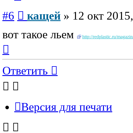
Сообщение
#6
кащей
»
12 окт 2015,
вот такое льем
http://redplastic.ru/magaz
Вернуться
к
началу
Ответить
Версия для печати