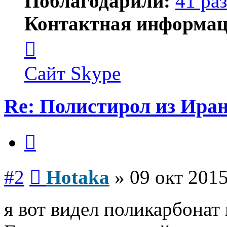
Поблагодарили:
41 раз
Контактная информац
Контактная
информация
пользователя
Hotaka
Сайт
Skype
Re: Полистирол из Ира
Цитата
Сообщение
#2
Hotaka
»
09 окт 2015
я вот видел поликарбонат 