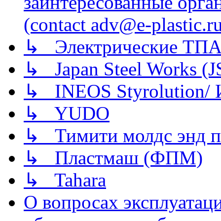
заинтересованные орга
(contact adv@e-plastic.r
↳ Электрические ТПА
↳ Japan Steel Works (
↳ INEOS Styrolution
↳ YUDO
↳ Тимити молдс энд п
↳ Пластмаш (ФПМ)
↳ Tahara
О вопросах эксплуатаци