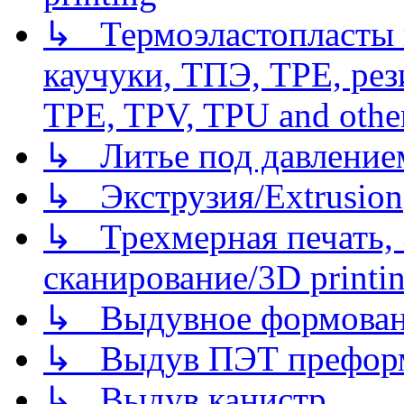
↳ Термоэластопласты и
каучуки, ТПЭ, TPE, рез
TPE, TPV, TPU and other
↳ Литье под давлением/
↳ Экструзия/Extrusion
↳ Трехмерная печать,
сканирование/3D printin
↳ Выдувное формован
↳ Выдув ПЭТ префор
↳ Выдув канистр