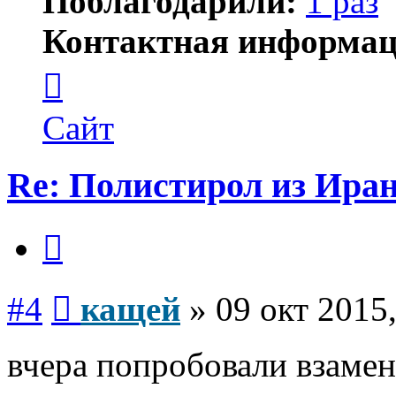
Поблагодарили:
1 раз
Контактная информац
Контактная
информация
пользователя
кащей
Сайт
Re: Полистирол из Ира
Цитата
Сообщение
#4
кащей
»
09 окт 2015,
вчера попробовали взамен