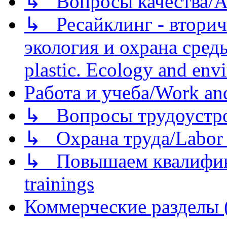
↳ Вопросы качества/Abo
↳ Ресайклинг - вторич
экология и охрана среды/
plastic. Ecology and env
Работа и учеба/Work an
↳ Вопросы трудоустрой
↳ Охрана труда/Labor p
↳ Повышаем квалификац
trainings
Коммерческие разделы 