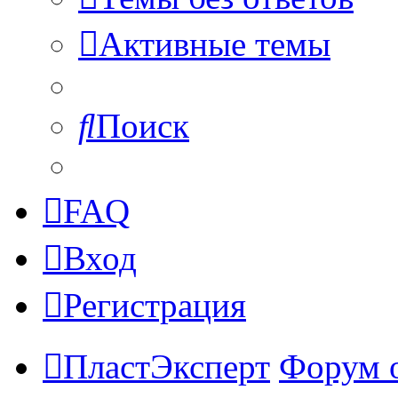
Активные темы
Поиск
FAQ
Вход
Регистрация
ПластЭксперт
Форум 