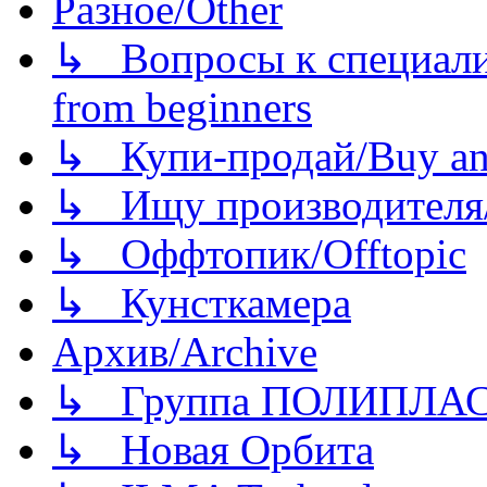
Разное/Other
↳ Вопросы к специали
from beginners
↳ Купи-продай/Buy and
↳ Ищу производителя/
↳ Оффтопик/Offtopic
↳ Кунсткамера
Архив/Archive
↳ Группа ПОЛИПЛА
↳ Новая Орбита