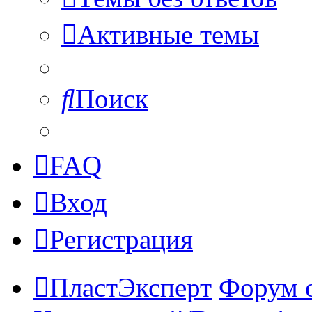
Активные темы
Поиск
FAQ
Вход
Регистрация
ПластЭксперт
Форум 