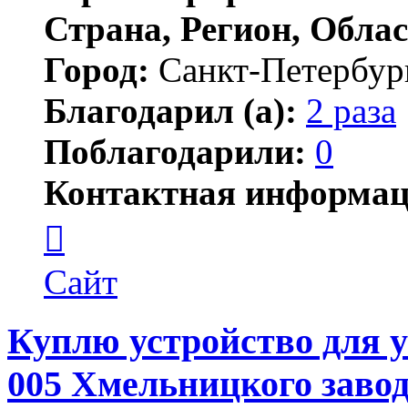
Страна, Регион, Облас
Город:
Санкт-Петербур
Благодарил (а):
2 раза
Поблагодарили:
0
Контактная информац
Контактная
информация
пользователя
Garik123
Сайт
Куплю устройство для у
005 Хмельницкого заво