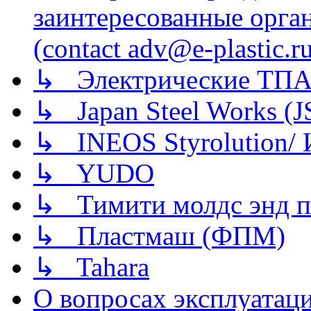
заинтересованные орга
(contact adv@e-plastic.r
↳ Электрические ТПА
↳ Japan Steel Works (
↳ INEOS Styrolution
↳ YUDO
↳ Тимити молдс энд п
↳ Пластмаш (ФПМ)
↳ Tahara
О вопросах эксплуатаци