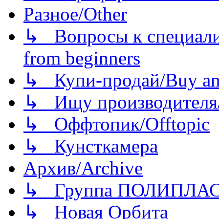
Разное/Other
↳ Вопросы к специали
from beginners
↳ Купи-продай/Buy and
↳ Ищу производителя/
↳ Оффтопик/Offtopic
↳ Кунсткамера
Архив/Archive
↳ Группа ПОЛИПЛА
↳ Новая Орбита