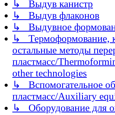
↳ Выдув канистр
↳ Выдув флаконов
↳ Выдувное формован
↳ Термоформование, ка
остальные методы пере
пластмасс/Thermoforming
other technologies
↳ Вспомогательное об
пластмасс/Auxiliary equi
↳ Оборудование для о