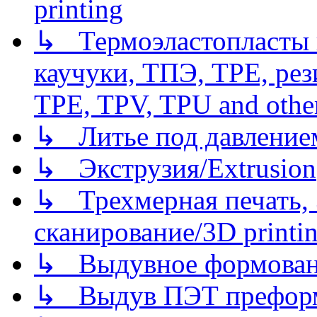
printing
↳ Термоэластопласты и
каучуки, ТПЭ, TPE, рез
TPE, TPV, TPU and other
↳ Литье под давлением/
↳ Экструзия/Extrusion
↳ Трехмерная печать,
сканирование/3D printin
↳ Выдувное формован
↳ Выдув ПЭТ префор