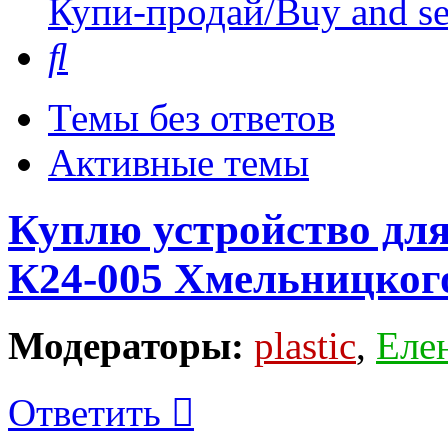
Купи-продай/Buy and se
Поиск
Темы без ответов
Активные темы
Куплю устройство для
К24-005 Хмельницког
Модераторы:
plastic
,
Еле
Ответить