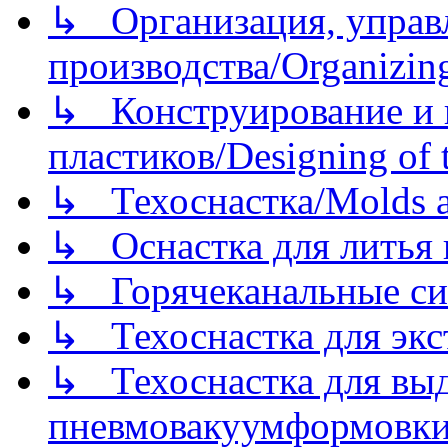
↳ Организация, управл
производства/Organizing
↳ Конструирование и п
пластиков/Designing of t
↳ Техоснастка/Molds a
↳ Оснастка для литья 
↳ Горячеканальные си
↳ Техоснастка для экс
↳ Техоснастка для вы
пневмовакуумформовк