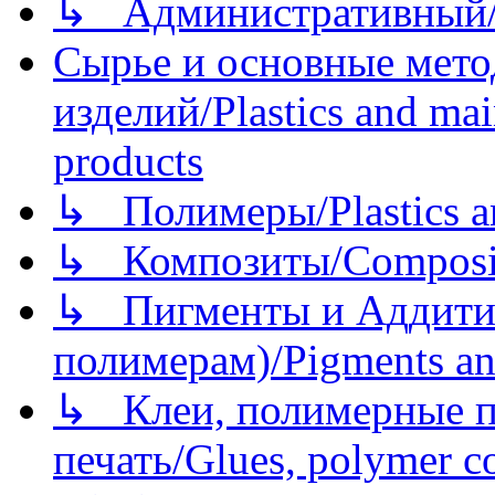
↳ Административный/
Сырье и основные мето
изделий/Plastics and mai
products
↳ Полимеры/Plastics a
↳ Композиты/Сomposite
↳ Пигменты и Аддитив
полимерам)/Pigments an
↳ Клеи, полимерные по
печать/Glues, polymer co