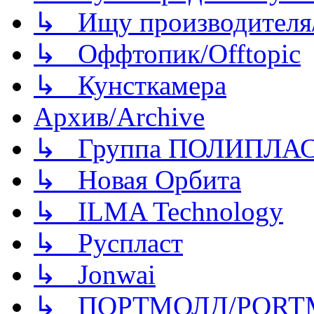
↳ Ищу производителя/
↳ Оффтопик/Offtopic
↳ Кунсткамера
Архив/Archive
↳ Группа ПОЛИПЛА
↳ Новая Орбита
↳ ILMA Technology
↳ Руспласт
↳ Jonwai
↳ ПОРТМОЛД/PORT