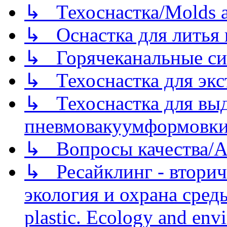
↳ Техоснастка/Molds a
↳ Оснастка для литья 
↳ Горячеканальные си
↳ Техоснастка для экс
↳ Техоснастка для вы
пневмовакуумформовк
↳ Вопросы качества/Abo
↳ Ресайклинг - вторич
экология и охрана среды/
plastic. Ecology and env