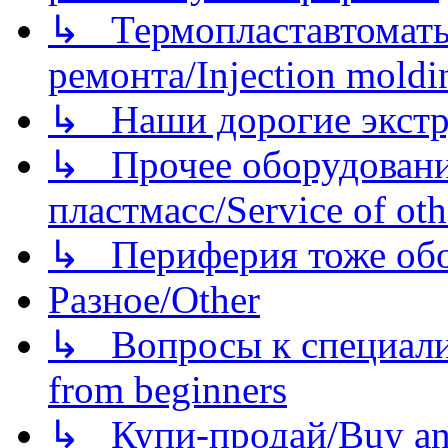
↳ Термопластавтоматы 
ремонта/Injection moldin
↳ Наши дорогие экстру
↳ Прочее оборудовани
пластмасс/Service of oth
↳ Периферия тоже обору
Разное/Other
↳ Вопросы к специали
from beginners
↳ Купи-продай/Buy and