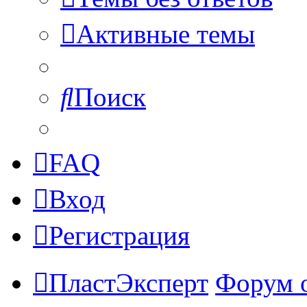
Активные темы
Поиск
FAQ
Вход
Регистрация
ПластЭксперт
Форум 