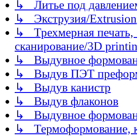
↳ Литье под давлением/
↳ Экструзия/Extrusion
↳ Трехмерная печать,
сканирование/3D printin
↳ Выдувное формован
↳ Выдув ПЭТ префор
↳ Выдув канистр
↳ Выдув флаконов
↳ Выдувное формован
↳ Термоформование, ка