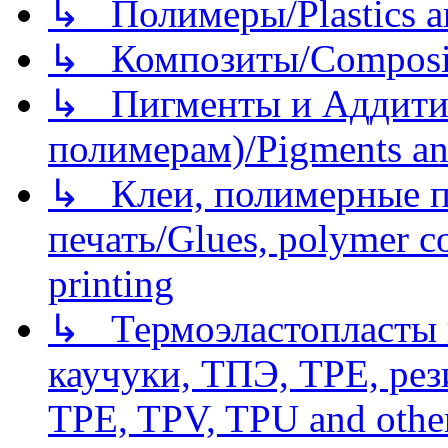
↳ Полимеры/Plastics a
↳ Композиты/Сomposite
↳ Пигменты и Аддитив
полимерам)/Pigments an
↳ Клеи, полимерные по
печать/Glues, polymer co
printing
↳ Термоэластопласты и
каучуки, ТПЭ, TPE, рез
TPE, TPV, TPU and other