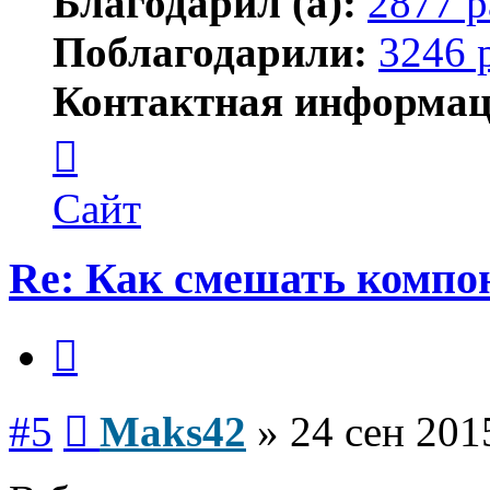
Благодарил (а):
2877 р
Поблагодарили:
3246 
Контактная информац
Контактная
информация
пользователя
Maks42
Сайт
Re: Как смешать компо
Цитата
Сообщение
#5
Maks42
»
24 сен 201