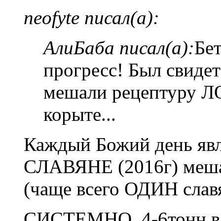
neofyte писал(а):
АлиБаба писал(а):
Бе
прогресс! Был свидет
мешали рецептуру Л
корыте...
Каждый Божий день явл
СЛАВЯНЕ (2016г) меша
(чаще всего ОДИН сла
СИСТЕМНО, 4-6тонн в 