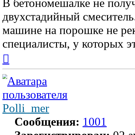
В бетономешалке не полу
двухстадийный смеситель
машине на порошке не рек
специалисты, у которых э
Вернуться
к
началу
Polli_mer
Сообщения:
1001