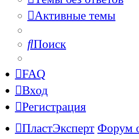
Активные темы
Поиск
FAQ
Вход
Регистрация
ПластЭксперт
Форум 