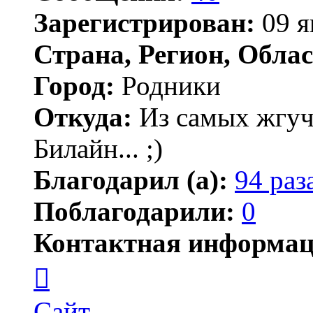
Зарегистрирован:
09 я
Страна, Регион, Облас
Город:
Родники
Откуда:
Из самых жгучи
Билайн... ;)
Благодарил (а):
94 раз
Поблагодарили:
0
Контактная информац
Контактная
информация
пользователя
neofyte
Сайт