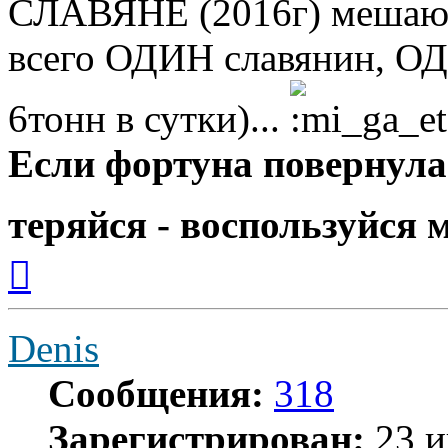
СЛАВЯНЕ (2016г) мешают
всего ОДИН славянин, О
6тонн в сутки)...
Если фортуна повернулас
теряйся - воспользуйся
Вернуться
к
началу
Denis
Сообщения:
318
Зарегистрирован:
23 и