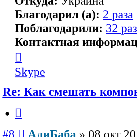
Откуда:
Украина
Благодарил (а):
2 раза
Поблагодарили:
32 раз
Контактная информац
Контактная
информация
пользователя
АлиБаба
Skype
Re: Как смешать компо
Цитата
Сообщение
#8
АлиБаба
»
08 окт 20