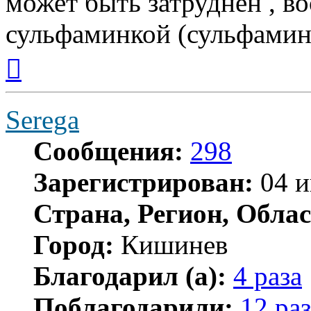
может быть затруднён , 
сульфаминкой (сульфамино
Вернуться
к
началу
Serega
Сообщения:
298
Зарегистрирован:
04 и
Страна, Регион, Облас
Город:
Кишинев
Благодарил (а):
4 раза
Поблагодарили:
12 раз