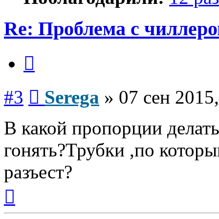
Re: Проблема с чиллер
Цитата
Сообщение
#3
Serega
»
07 сен 2015,
В какой пропорции делат
гонять?Трубки ,по которы
разъест?
Вернуться
к
началу