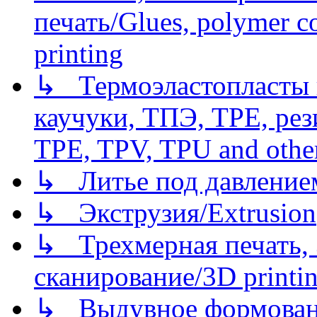
печать/Glues, polymer co
printing
↳ Термоэластопласты и
каучуки, ТПЭ, TPE, рез
TPE, TPV, TPU and other
↳ Литье под давлением/
↳ Экструзия/Extrusion
↳ Трехмерная печать,
сканирование/3D printin
↳ Выдувное формован