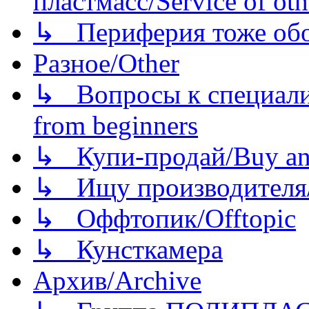
пластмасс/Service of oth
↳ Периферия тоже обору
Разное/Other
↳ Вопросы к специали
from beginners
↳ Купи-продай/Buy and
↳ Ищу производителя/
↳ Оффтопик/Offtopic
↳ Кунсткамера
Архив/Archive