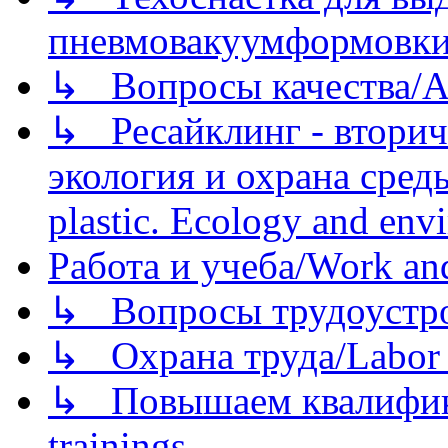
пневмовакуумформовк
↳ Вопросы качества/Abo
↳ Ресайклинг - вторич
экология и охрана среды/
plastic. Ecology and env
Работа и учеба/Work an
↳ Вопросы трудоустрой
↳ Охрана труда/Labor p
↳ Повышаем квалификац
trainings