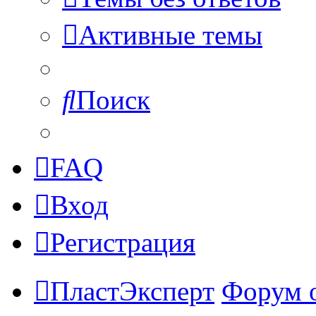
Активные темы
Поиск
FAQ
Вход
Регистрация
ПластЭксперт
Форум 