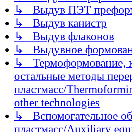
↳ Выдув ПЭТ префор
↳ Выдув канистр
↳ Выдув флаконов
↳ Выдувное формован
↳ Термоформование, ка
остальные методы пере
пластмасс/Thermoforming
other technologies
↳ Вспомогательное об
пластмасс/Auxiliary equi