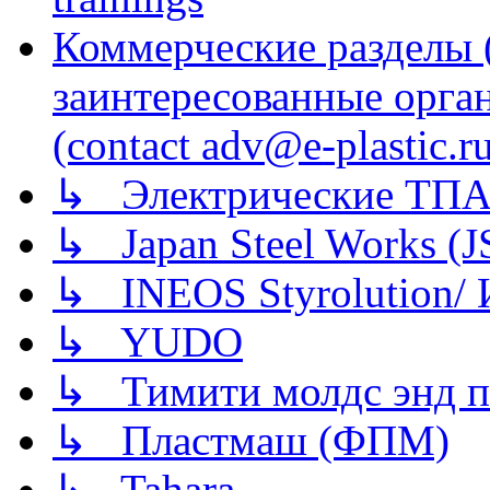
Коммерческие разделы 
заинтересованные орга
(contact adv@e-plastic.r
↳ Электрические ТПА
↳ Japan Steel Works (
↳ INEOS Styrolution
↳ YUDO
↳ Тимити молдс энд п
↳ Пластмаш (ФПМ)
↳ Tahara