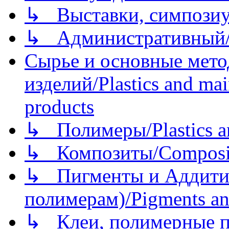
↳ Выставки, симпозиу
↳ Административный/
Сырье и основные мето
изделий/Plastics and mai
products
↳ Полимеры/Plastics a
↳ Композиты/Сomposite
↳ Пигменты и Аддитив
полимерам)/Pigments an
↳ Клеи, полимерные по