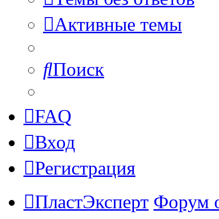
Активные темы
Поиск
FAQ
Вход
Регистрация
ПластЭксперт
Форум 