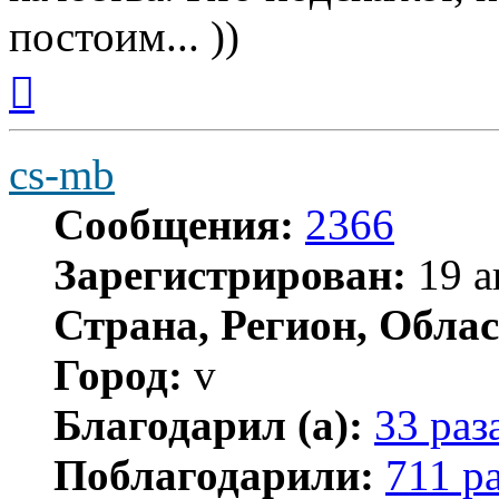
постоим... ))
Вернуться
к
началу
cs-mb
Сообщения:
2366
Зарегистрирован:
19 а
Страна, Регион, Облас
Город:
v
Благодарил (а):
33 раз
Поблагодарили:
711 р