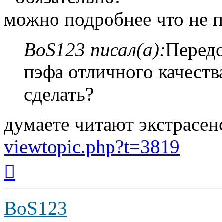
можно подробнее что не п
BoS123 писал(а):
Передо
пэфа отличного качества
сделать?
думаете читают экстрасен
viewtopic.php?t=3819
Вернуться
к
началу
BoS123