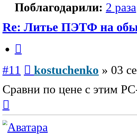
Поблагодарили:
2 раза
Re: Литье ПЭТФ на обы
Цитата
Сообщение
#11
kostuchenko
»
03 се
Сравни по цене с этим P
Вернуться
к
началу