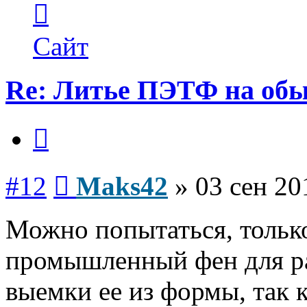
информация
пользователя
Maks42
Сайт
Re: Литье ПЭТФ на обы
Цитата
Сообщение
#12
Maks42
»
03 сен 20
Можно попытаться, тольк
промышленный фен для ра
выемки ее из формы, так 