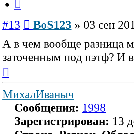
Сообщение
#13
BoS123
»
03 сен 20
А в чем вообще разница 
заточенным под пэтф? И 
Вернуться
к
началу
МихалИваныч
Сообщения:
1998
Зарегистрирован:
13 д