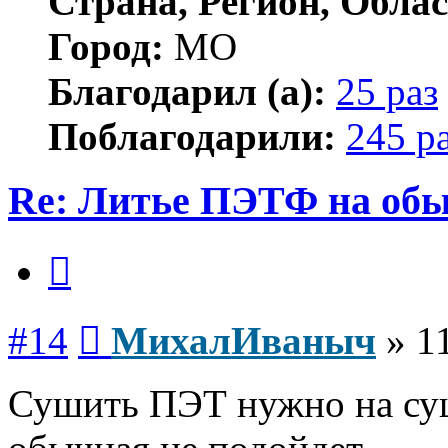
Страна, Регион, Облас
Город:
МО
Благодарил (а):
25 раз
Поблагодарили:
245 р
Re: Литье ПЭТФ на обы
Цитата
Сообщение
#14
МихалИваныч
»
1
Сушить ПЭТ нужно на суш