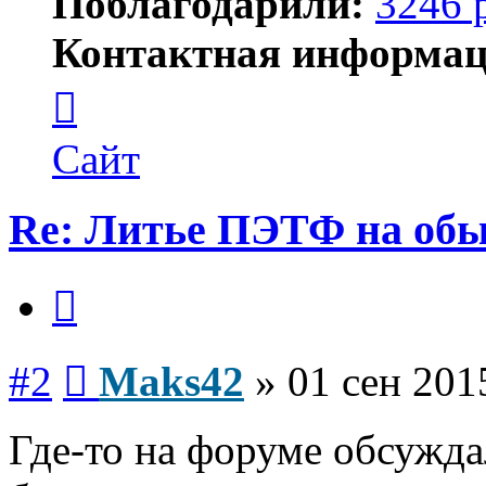
Поблагодарили:
3246 
Контактная информац
Контактная
информация
пользователя
Maks42
Сайт
Re: Литье ПЭТФ на обы
Цитата
Сообщение
#2
Maks42
»
01 сен 201
Где-то на форуме обсужд