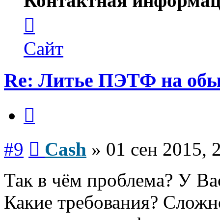
Контактная информац
Контактная
информация
пользователя
Cash
Сайт
Re: Литье ПЭТФ на обы
Цитата
Сообщение
#9
Cash
»
01 сен 2015, 
Так в чём проблема? У Ва
Какие требования? Сложн