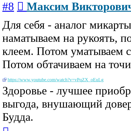
Сообщение
#8
Максим Викторови
Для себя - аналог микарт
наматываем на рукоять, п
клеем. Потом уматываем с
Потом обтачиваем на точ
https://www.youtube.com/watch?v=vPqZX_oEuLg
Здоровье - лучшее приобр
выгода, внушающий довер
Будда.
Вернуться
к