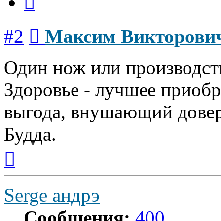
Сообщение
#2
Максим Викторови
Один нож или производст
Здоровье - лучшее приобр
выгода, внушающий довер
Будда.
Вернуться
к
началу
Serge андрэ
Сообщения:
400