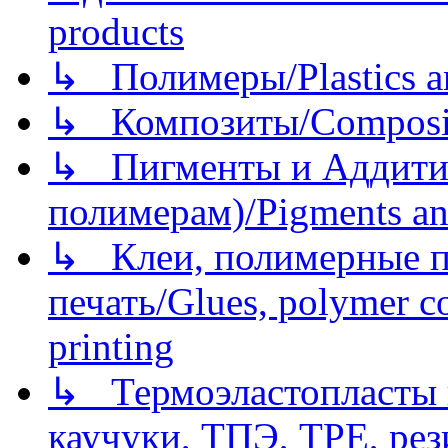
products
↳ Полимеры/Plastics a
↳ Композиты/Сomposite
↳ Пигменты и Аддитив
полимерам)/Pigments an
↳ Клеи, полимерные по
печать/Glues, polymer co
printing
↳ Термоэластопласты и
каучуки, ТПЭ, TPE, рез