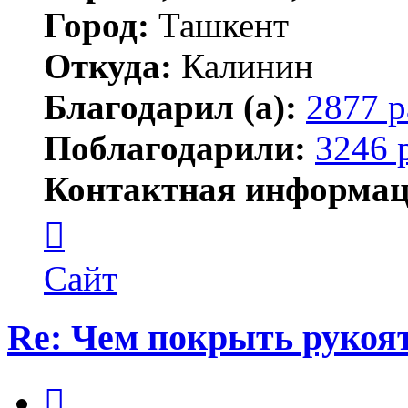
Город:
Ташкент
Откуда:
Калинин
Благодарил (а):
2877 р
Поблагодарили:
3246 
Контактная информац
Контактная
информация
пользователя
Maks42
Сайт
Re: Чем покрыть рукоя
Цитата