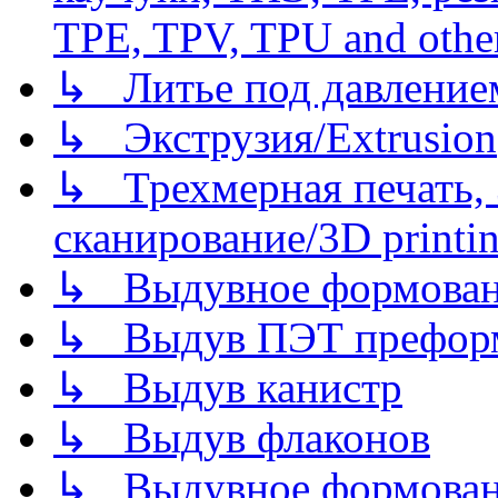
TPE, TPV, TPU and other
↳ Литье под давлением/
↳ Экструзия/Extrusion
↳ Трехмерная печать,
сканирование/3D printin
↳ Выдувное формован
↳ Выдув ПЭТ префор
↳ Выдув канистр
↳ Выдув флаконов
↳ Выдувное формован