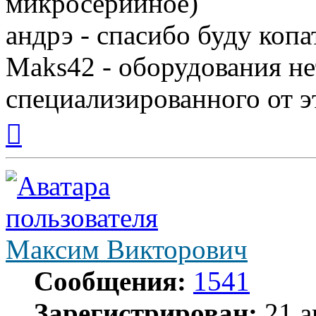
микросерийное)
андрэ - спасибо буду копа
Maks42 - оборудования не
специализированного от э
Вернуться
к
началу
Максим Викторович
Сообщения:
1541
Зарегистрирован:
21 а