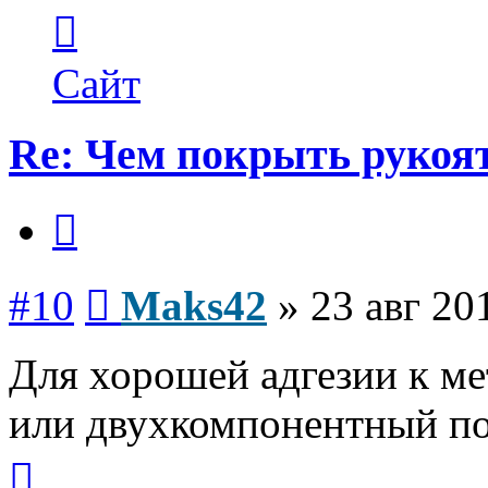
Контактная
информация
пользователя
Maks42
Сайт
Re: Чем покрыть рукоя
Цитата
Сообщение
#10
Maks42
»
23 авг 20
Для хорошей адгезии к м
или двухкомпонентный по
Вернуться
к