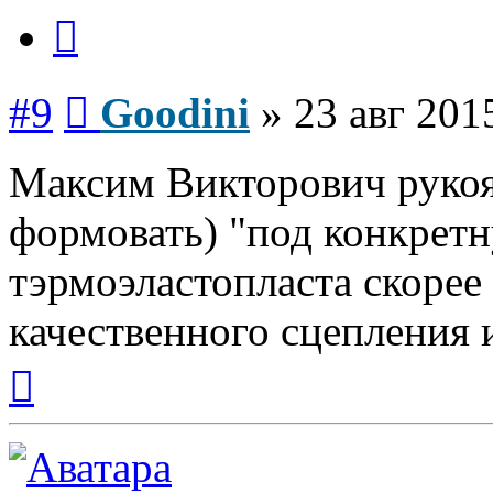
Цитата
Сообщение
#9
Goodini
»
23 авг 201
Максим Викторович рукоят
формовать) "под конкретн
тэрмоэластопласта скорее 
качественного сцепления 
Вернуться
к
началу