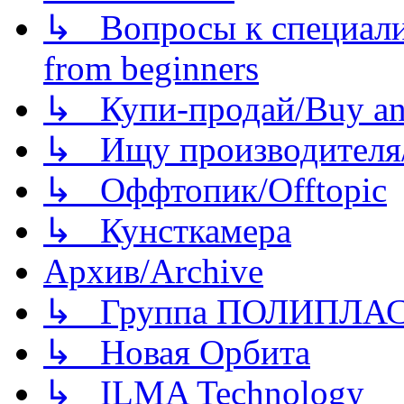
↳ Вопросы к специали
from beginners
↳ Купи-продай/Buy and
↳ Ищу производителя/
↳ Оффтопик/Offtopic
↳ Кунсткамера
Архив/Archive
↳ Группа ПОЛИПЛА
↳ Новая Орбита
↳ ILMA Technology