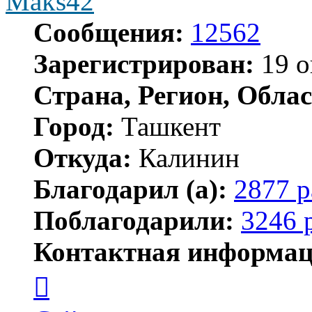
Maks42
Сообщения:
12562
Зарегистрирован:
19 о
Страна, Регион, Облас
Город:
Ташкент
Откуда:
Калинин
Благодарил (а):
2877 р
Поблагодарили:
3246 
Контактная информац
Контактная
информация
пользователя
Maks42