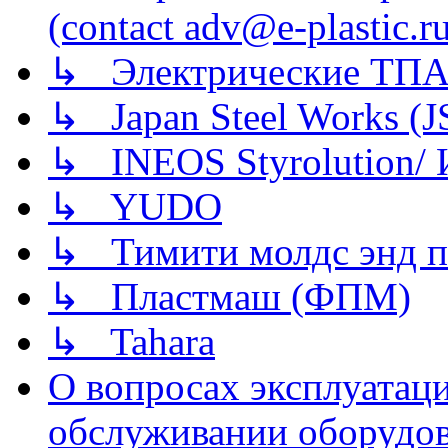
(contact adv@e-plastic.r
↳ Электрические ТПА
↳ Japan Steel Works (
↳ INEOS Styrolution
↳ YUDO
↳ Тимити молдс энд п
↳ Пластмаш (ФПМ)
↳ Tahara
О вопросах эксплуатаци
обслуживании оборудова