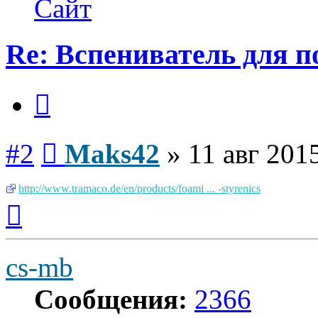
Сайт
Re: Вспениватель для п
Цитата
Сообщение
#2
Maks42
»
11 авг 201
http://www.tramaco.de/en/products/foami ... -styrenics
Вернуться
к
началу
cs-mb
Сообщения:
2366