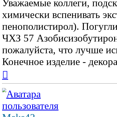
Уважаемые коллеги, подс
химически вспенивать эк
пенополистирол). Погугл
ЧХЗ 57 Азобисизобутирон
пожалуйста, что лучше исп
Конечное изделие - декора
Вернуться
к
началу