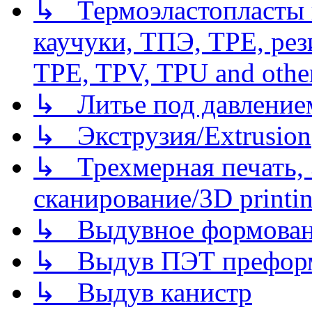
↳ Термоэластопласты и
каучуки, ТПЭ, TPE, рез
TPE, TPV, TPU and other
↳ Литье под давлением/
↳ Экструзия/Extrusion
↳ Трехмерная печать,
сканирование/3D printin
↳ Выдувное формован
↳ Выдув ПЭТ префор
↳ Выдув канистр