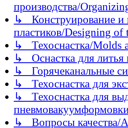
производства/Organizing
↳ Конструирование и п
пластиков/Designing of t
↳ Техоснастка/Molds a
↳ Оснастка для литья 
↳ Горячеканальные си
↳ Техоснастка для экс
↳ Техоснастка для вы
пневмовакуумформовк
↳ Вопросы качества/Abo