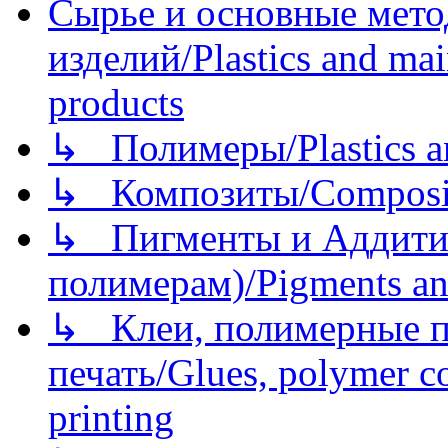
Сырье и основные мето
изделий/Plastics and mai
products
↳ Полимеры/Plastics a
↳ Композиты/Сomposite
↳ Пигменты и Аддитив
полимерам)/Pigments an
↳ Клеи, полимерные по
печать/Glues, polymer co
printing