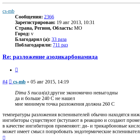
к
началу
cs-mb
Сообщения:
2366
Зарегистрирован:
19 авг 2013, 10:31
Страна, Регион, Область:
MO
Город:
v
Благодарил (а):
33 раза
Поблагодарили:
711 раз
Re: разложение азодикарбонамида
Цитата
Сообщение
#4
cs-mb
»
05 авг 2015, 14:19
Dima S писал(а):
другие экономично невыгодны
да и больше 240 С не нашел
мне минимум точка разложения должна 260 С
температуры разложения вспенивателей обычно находятся ниже
ингибиторы существуют (вступают в реакцию и создают проме
в качестве ингибиторов применяют: ди- и трикарбоновые кисл
может имеет смысл попробовать эндотермические вспенивател
Вернуться