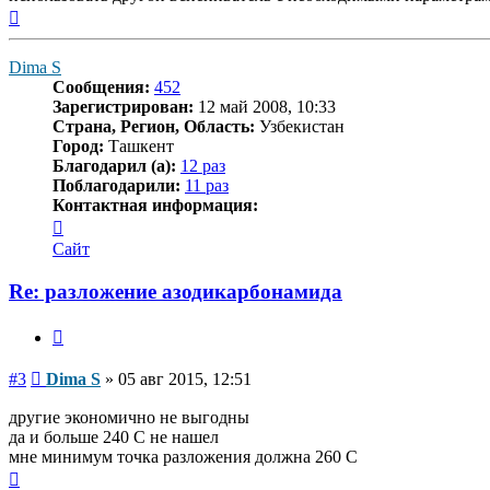
Вернуться
к
началу
Dima S
Сообщения:
452
Зарегистрирован:
12 май 2008, 10:33
Страна, Регион, Область:
Узбекистан
Город:
Ташкент
Благодарил (а):
12 раз
Поблагодарили:
11 раз
Контактная информация:
Контактная
информация
Сайт
пользователя
Dima
Re: разложение азодикарбонамида
S
Цитата
Сообщение
#3
Dima S
»
05 авг 2015, 12:51
другие экономично не выгодны
да и больше 240 С не нашел
мне минимум точка разложения должна 260 С
Вернуться