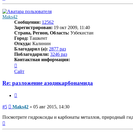
к
началу
Maks42
Сообщения:
12562
Зарегистрирован:
19 окт 2009, 11:40
Страна, Регион, Область:
Узбекистан
Город:
Ташкент
Откуда:
Калинин
Благодарил (а):
2877 раз
Поблагодарили:
3246 раз
Контактная информация:
Контактная
информация
Сайт
пользователя
Maks42
Re: разложение азодикарбонамида
Цитата
Сообщение
#5
Maks42
»
05 авг 2015, 14:30
Посмотрите гидроксиды и карбонаты металлов, природный гидр
Вернуться
к
началу