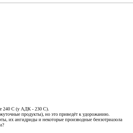
 240 С (у АДК - 230 С).
жуточные продукты), но это приведёт к удорожанию.
оты, их ангидриды и некоторые производные бензотриазола
и?