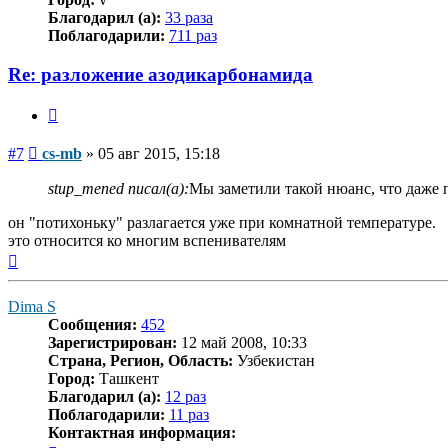
Благодарил (а):
33 раза
Поблагодарили:
711 раз
Re: разложение азодикарбонамида
Цитата
Сообщение
#7
cs-mb
»
05 авг 2015, 15:18
stup_mened писал(а):
Мы заметили такой нюанс, что даже 
он "потихоньку" разлагается уже при комнатной температуре.
это относится ко многим вспенивателям
Вернуться
к
началу
Dima S
Сообщения:
452
Зарегистрирован:
12 май 2008, 10:33
Страна, Регион, Область:
Узбекистан
Город:
Ташкент
Благодарил (а):
12 раз
Поблагодарили:
11 раз
Контактная информация: