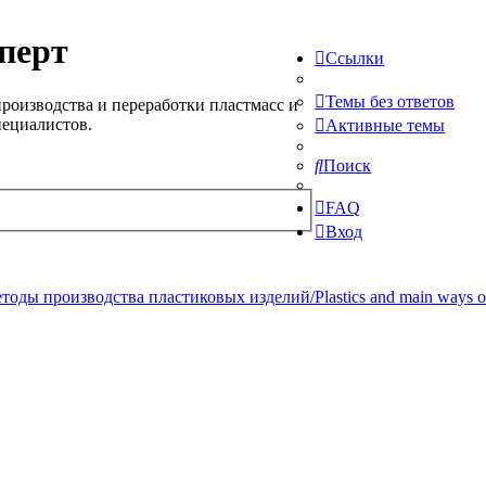
перт
Ссылки
Темы без ответов
роизводства и переработки пластмасс и
пециалистов.
Активные темы
Поиск
FAQ
Вход
ды производства пластиковых изделий/Plastics and main ways of pr