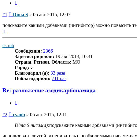
Цитата
Сообщение
#1
Dima S
»
05 авг 2015, 12:07
подскажите какими добавками (ингибитор) можно повысить т
Вернуться
к
началу
cs-mb
Сообщения:
2366
Зарегистрирован:
19 авг 2013, 10:31
Страна, Регион, Область:
MO
Город:
v
Благодарил (а):
33 раза
Поблагодарили:
711 раз
Re: разложение азодикарбонамида
Цитата
Сообщение
#2
cs-mb
»
05 авг 2015, 12:11
Dima S писал(а):
подскажите какими добавками (ингибито
использовать другой вспениватель с необходимыми параметра