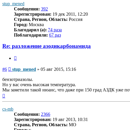
stup_mened
Сообщения:
392
Зарегистрирован:
19 дек 2011, 12:20
Страна, Регион, Область:
Россия
Город:
Москва
Благодарил (а):
74 раза
Поблагодарили:
67 раз
Re: разложение азодикарбонамида
Цитата
Сообщение
#6
stup_mened
»
05 авг 2015, 15:16
бензотриазолы.
Но у вас очень высокая температура.
Мы заметили такой нюанс, что даже при 150 град АЗДК уже пот
Вернуться
к
началу
cs-mb
Сообщения:
2366
Зарегистрирован:
19 авг 2013, 10:31
Страна, Регион, Область:
MO
Город:
v