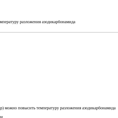
емпературу разложения азодикарбонамида
р) можно повысить температуру разложения азодикарбонамида
ми