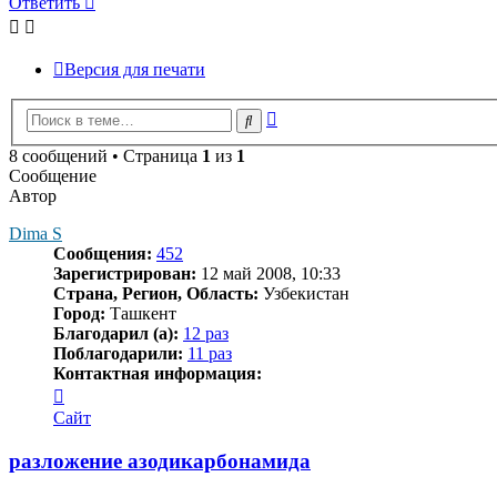
Ответить
Версия для печати
Расширенный
Поиск
поиск
8 сообщений • Страница
1
из
1
Сообщение
Автор
Dima S
Сообщения:
452
Зарегистрирован:
12 май 2008, 10:33
Страна, Регион, Область:
Узбекистан
Город:
Ташкент
Благодарил (а):
12 раз
Поблагодарили:
11 раз
Контактная информация:
Контактная
информация
Сайт
пользователя
Dima
разложение азодикарбонамида
S