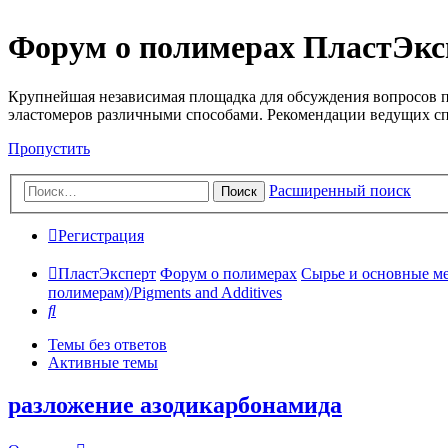
Форум о полимерах ПластЭкс
Крупнейшая независимая площадка для обсуждения вопросов п
эластомеров различными способами. Рекомендации ведущих с
Пропустить
Расширенный поиск
Поиск
Регистрация
ПластЭксперт
Форум о полимерах
Сырье и основные мето
полимерам)/Pigments and Additives
Поиск
Темы без ответов
Активные темы
разложение азодикарбонамида