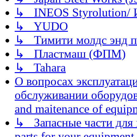
↳ INEOS Styrolution
↳ YUDO
↳ Тимити молдс энд п
↳ Пластмаш (ФПМ)
↳ Tahara
О вопросах эксплуатаци
обслуживании оборудова
and maitenance of equip
↳ Запасные части для 
parts for your equipment