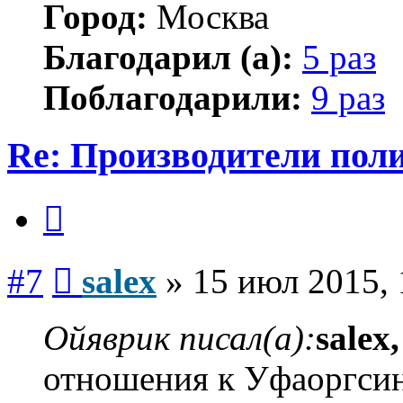
Город:
Москва
Благодарил (а):
5 раз
Поблагодарили:
9 раз
Re: Производители пол
Цитата
Сообщение
#7
salex
»
15 июл 2015, 
Ойяврик писал(а):
salex,
отношения к Уфаоргсин