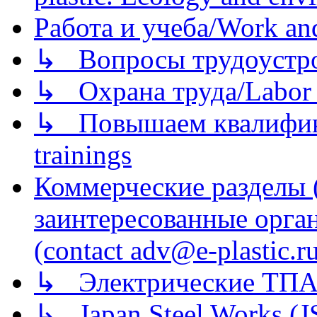
Работа и учеба/Work an
↳ Вопросы трудоустрой
↳ Охрана труда/Labor p
↳ Повышаем квалификац
trainings
Коммерческие разделы 
заинтересованные орга
(contact adv@e-plastic.r
↳ Электрические ТПА
↳ Japan Steel Works (