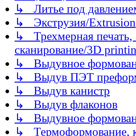
↳ Литье под давлением/
↳ Экструзия/Extrusion
↳ Трехмерная печать,
сканирование/3D printin
↳ Выдувное формован
↳ Выдув ПЭТ префор
↳ Выдув канистр
↳ Выдув флаконов
↳ Выдувное формован
↳ Термоформование, ка