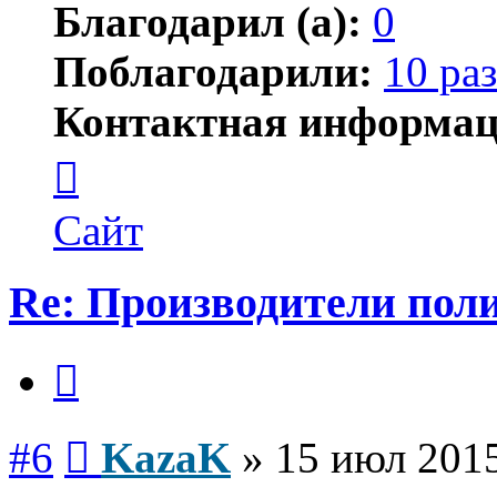
Благодарил (а):
0
Поблагодарили:
10 раз
Контактная информац
Контактная
информация
пользователя
KazaK
Сайт
Re: Производители пол
Цитата
Сообщение
#6
KazaK
»
15 июл 2015