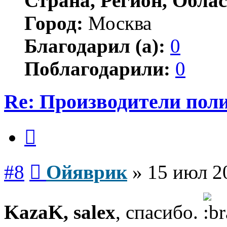
Страна, Регион, Облас
Город:
Москва
Благодарил (а):
0
Поблагодарили:
0
Re: Производители пол
Цитата
Сообщение
#8
Ойяврик
»
15 июл 2
KazaK, salex
, спасибо.