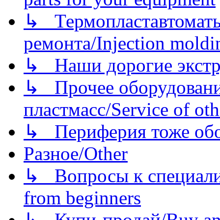
↳ Термопластавтоматы 
ремонта/Injection moldin
↳ Наши дорогие экстру
↳ Прочее оборудовани
пластмасс/Service of oth
↳ Периферия тоже обору
Разное/Other
↳ Вопросы к специали
from beginners
↳ Купи-продай/Buy and