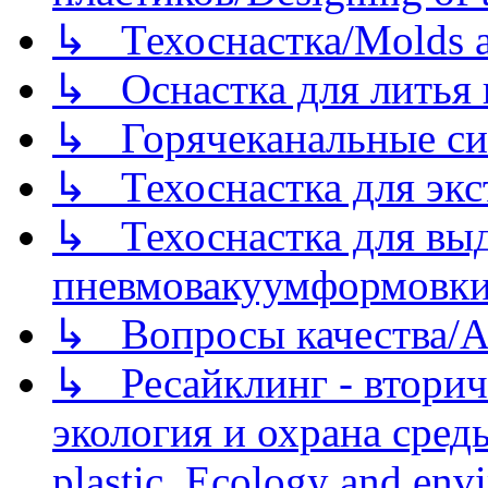
↳ Техоснастка/Molds a
↳ Оснастка для литья 
↳ Горячеканальные си
↳ Техоснастка для экс
↳ Техоснастка для вы
пневмовакуумформовк
↳ Вопросы качества/Abo
↳ Ресайклинг - вторич
экология и охрана среды/
plastic. Ecology and env