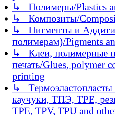
↳ Полимеры/Plastics a
↳ Композиты/Сomposite
↳ Пигменты и Аддитив
полимерам)/Pigments an
↳ Клеи, полимерные по
печать/Glues, polymer co
printing
↳ Термоэластопласты и
каучуки, ТПЭ, TPE, рез
TPE, TPV, TPU and other