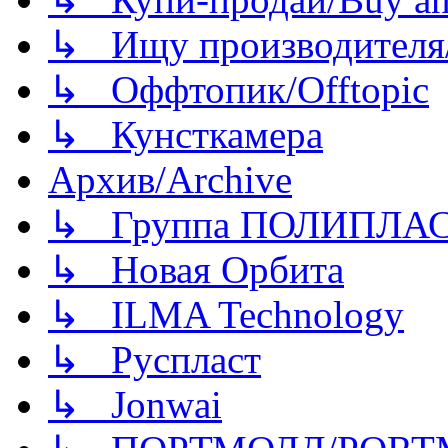
↳ Ищу производителя/
↳ Оффтопик/Offtopic
↳ Кунсткамера
Архив/Archive
↳ Группа ПОЛИПЛА
↳ Новая Орбита
↳ ILMA Technology
↳ Руспласт
↳ Jonwai