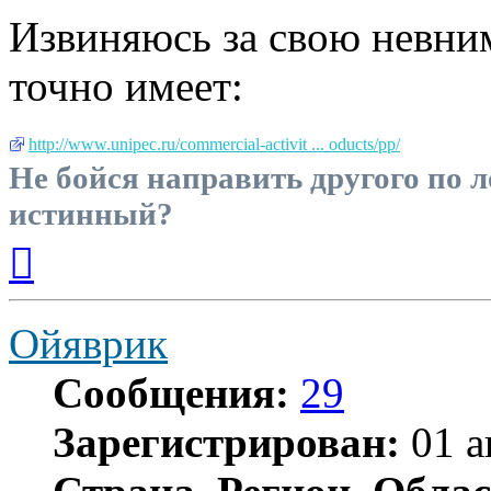
Извиняюсь за свою невним
точно имеет:
http://www.unipec.ru/commercial-activit ... oducts/pp/
Не бойся направить другого по л
истинный?
Вернуться
к
началу
Ойяврик
Сообщения:
29
Зарегистрирован:
01 а