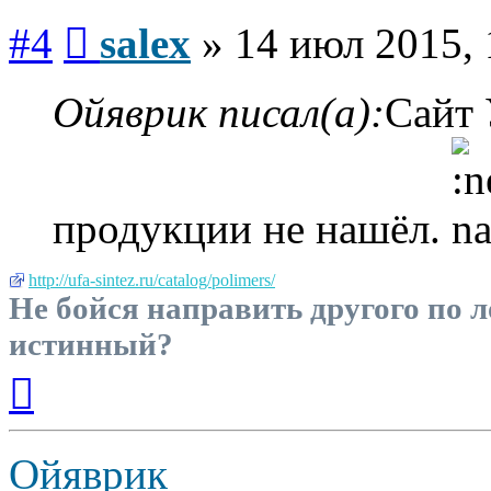
Сообщение
#4
salex
»
14 июл 2015, 
Ойяврик писал(а):
Сайт 
продукции не нашёл.
http://ufa-sintez.ru/catalog/polimers/
Не бойся направить другого по л
истинный?
Вернуться
к
началу
Ойяврик