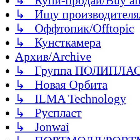
↳ Купи-продай/Buy and
↳ Ищу производителя/
↳ Оффтопик/Offtopic
↳ Кунсткамера
Архив/Archive
↳ Группа ПОЛИПЛА
↳ Новая Орбита
↳ ILMA Technology
↳ Руспласт
↳ Jonwai