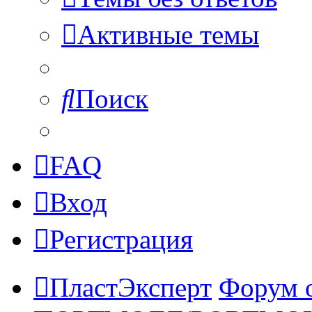
Активные темы
Поиск
FAQ
Вход
Регистрация
ПластЭксперт
Форум 