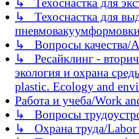
↳ Техоснастка для экс
↳ Техоснастка для вы
пневмовакуумформовк
↳ Вопросы качества/Abo
↳ Ресайклинг - вторич
экология и охрана среды/
plastic. Ecology and env
Работа и учеба/Work an
↳ Вопросы трудоустрой
↳ Охрана труда/Labor p