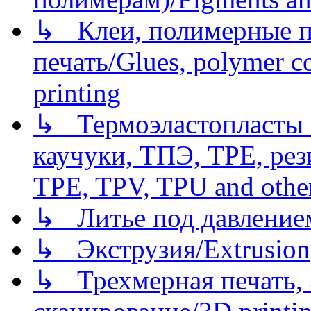
↳ Клеи, полимерные по
печать/Glues, polymer co
printing
↳ Термоэластопласты и
каучуки, ТПЭ, TPE, рез
TPE, TPV, TPU and other
↳ Литье под давлением/
↳ Экструзия/Extrusion
↳ Трехмерная печать,