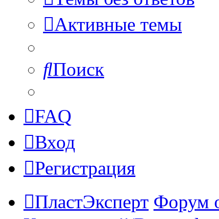
Активные темы
Поиск
FAQ
Вход
Регистрация
ПластЭксперт
Форум 