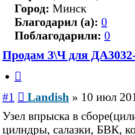
Город:
Минск
Благодарил (а):
0
Поблагодарили:
0
Продам З\Ч для ДА3032
Цитата
Сообщение
#1
Landish
»
10 июл 201
Узел впрыска в сборе(цил
цилндры, салазки, БВК, ко