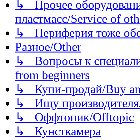
↳ Прочее оборудовани
пластмасс/Service of oth
↳ Периферия тоже обору
Разное/Other
↳ Вопросы к специали
from beginners
↳ Купи-продай/Buy and
↳ Ищу производителя/
↳ Оффтопик/Offtopic
↳ Кунсткамера