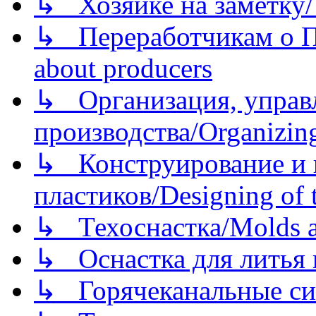
↳ Хозяйке на заметку/T
↳ Переработчикам о Пе
about producers
↳ Организация, управл
производства/Organizing
↳ Конструирование и п
пластиков/Designing of t
↳ Техоснастка/Molds a
↳ Оснастка для литья 
↳ Горячеканальные си