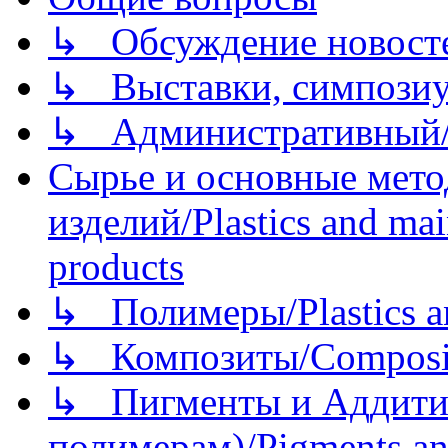
↳ Обсуждение новостей
↳ Выставки, симпозиу
↳ Административный/
Сырье и основные мето
изделий/Plastics and mai
products
↳ Полимеры/Plastics a
↳ Композиты/Сomposite
↳ Пигменты и Аддитив
полимерам)/Pigments an