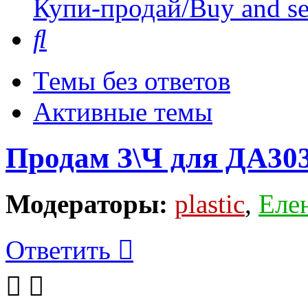
Купи-продай/Buy and se
Поиск
Темы без ответов
Активные темы
Продам З\Ч для ДА303
Модераторы:
plastic
,
Еле
Ответить