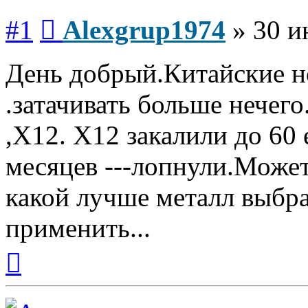
Сообщение
#1
Alexgrup1974
»
30 и
День добрый.Китайские н
.затачивать больше нечег
,Х12. Х12 закалили до 60
месяцев ---лопнули.Может 
какой лучше металл выбр
применить...
Вернуться
к
началу