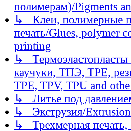
полимерам)/Pigments an
↳ Клеи, полимерные по
печать/Glues, polymer co
printing
↳ Термоэластопласты и
каучуки, ТПЭ, TPE, рез
TPE, TPV, TPU and other
↳ Литье под давлением/
↳ Экструзия/Extrusion
↳ Трехмерная печать,