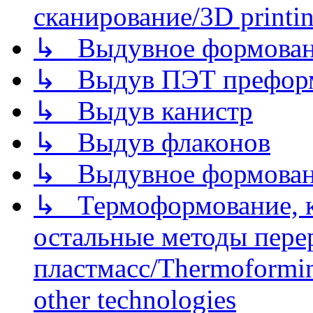
сканирование/3D printin
↳ Выдувное формован
↳ Выдув ПЭТ префор
↳ Выдув канистр
↳ Выдув флаконов
↳ Выдувное формован
↳ Термоформование, ка
остальные методы пере
пластмасс/Thermoforming
other technologies