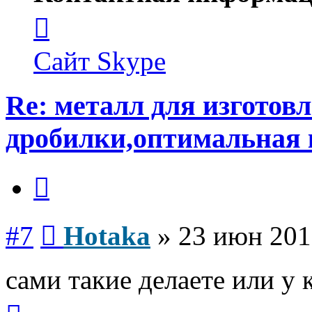
Контактная
информация
пользователя
Hotaka
Сайт
Skype
Re: металл для изготов
дробилки,оптимальная 
Цитата
Сообщение
#7
Hotaka
»
23 июн 201
сами такие делаете или у 
Вернуться