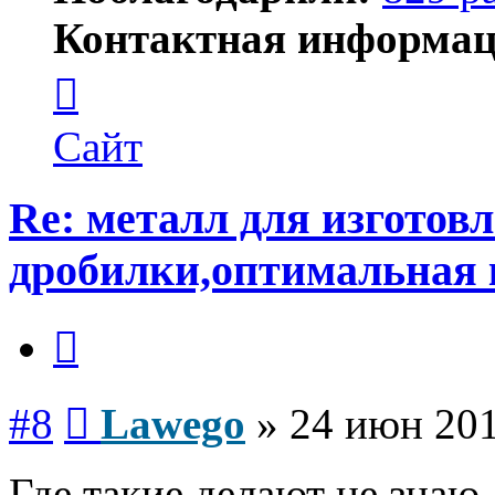
Контактная информац
Контактная
информация
пользователя
Lawego
Сайт
Re: металл для изготов
дробилки,оптимальная 
Цитата
Сообщение
#8
Lawego
»
24 июн 201
Где такие делают не знаю