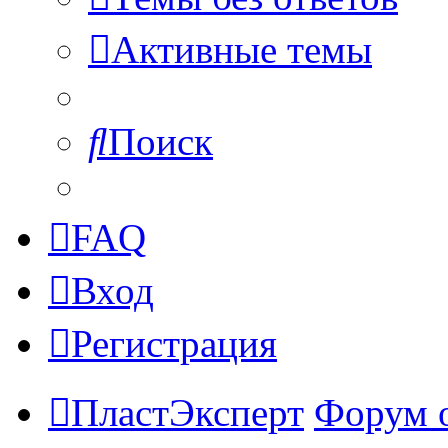
Активные темы
Поиск
FAQ
Вход
Регистрация
ПластЭксперт
Форум 