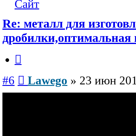
Сайт
Re: металл для изготов
дробилки,оптимальная 
Цитата
Сообщение
#6
Lawego
»
23 июн 201