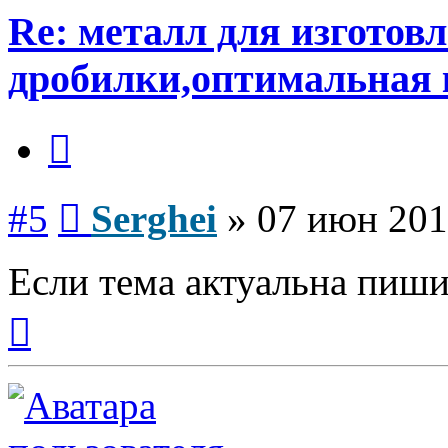
Re: металл для изготов
дробилки,оптимальная 
Цитата
Сообщение
#5
Serghei
»
07 июн 201
Если тема актуальна пиши
Вернуться
к
началу