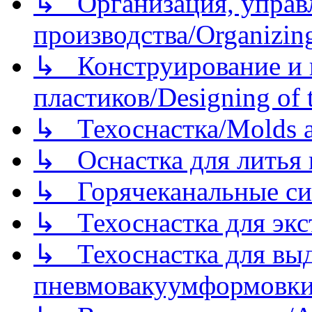
↳ Организация, управл
производства/Organizing
↳ Конструирование и п
пластиков/Designing of t
↳ Техоснастка/Molds a
↳ Оснастка для литья 
↳ Горячеканальные си
↳ Техоснастка для экс
↳ Техоснастка для вы
пневмовакуумформовк