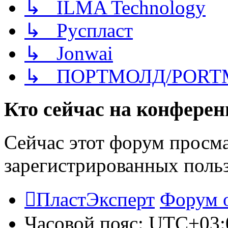
↳ ILMA Technology
↳ Руспласт
↳ Jonwai
↳ ПОРТМОЛД/PORT
Кто сейчас на конфере
Сейчас этот форум просма
зарегистрированных польз
ПластЭксперт
Форум 
Часовой пояс:
UTC+03: