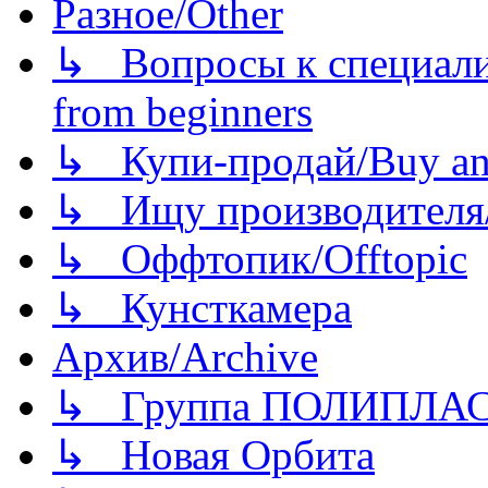
Разное/Other
↳ Вопросы к специали
from beginners
↳ Купи-продай/Buy and
↳ Ищу производителя/
↳ Оффтопик/Offtopic
↳ Кунсткамера
Архив/Archive
↳ Группа ПОЛИПЛА
↳ Новая Орбита