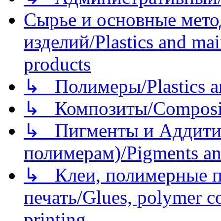
Сырье и основные мето
изделий/Plastics and mai
products
↳ Полимеры/Plastics a
↳ Композиты/Сomposite
↳ Пигменты и Аддитив
полимерам)/Pigments an
↳ Клеи, полимерные по
печать/Glues, polymer co
printing