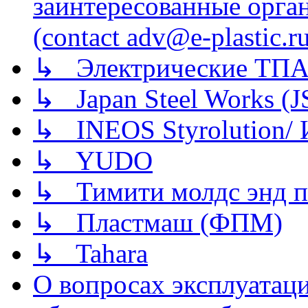
заинтересованные орга
(contact adv@e-plastic.r
↳ Электрические ТПА
↳ Japan Steel Works (
↳ INEOS Styrolution
↳ YUDO
↳ Тимити молдс энд п
↳ Пластмаш (ФПМ)
↳ Tahara
О вопросах эксплуатаци