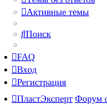
Активные темы
Поиск
FAQ
Вход
Регистрация
ПластЭксперт
Форум 