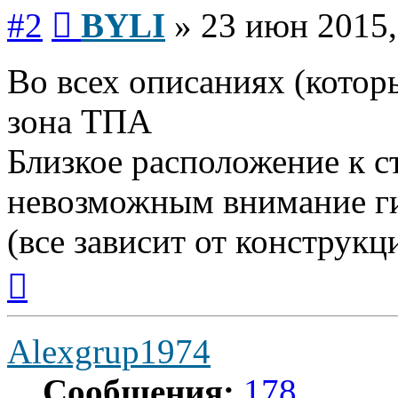
Сообщение
#2
BYLI
»
23 июн 2015,
Во всех описаниях (которы
зона ТПА
Близкое расположение к ст
невозможным внимание г
(все зависит от конструкц
Вернуться
к
началу
Alexgrup1974
Сообщения:
178