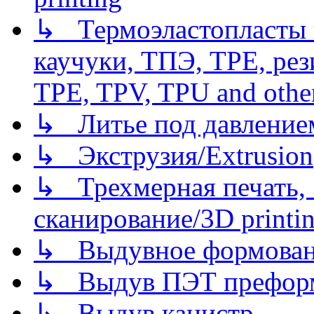
↳ Термоэластопласты и
каучуки, ТПЭ, TPE, рез
TPE, TPV, TPU and other
↳ Литье под давлением/
↳ Экструзия/Extrusion
↳ Трехмерная печать,
сканирование/3D printin
↳ Выдувное формован
↳ Выдув ПЭТ префор
↳ Выдув канистр