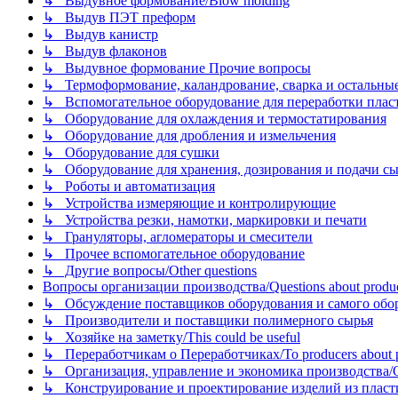
↳ Выдувное формование/Blow molding
↳ Выдув ПЭТ преформ
↳ Выдув канистр
↳ Выдув флаконов
↳ Выдувное формование Прочие вопросы
↳ Термоформование, каландрование, сварка и остальные ме
↳ Вспомогательное оборудование для переработки пластмасс
↳ Оборудование для охлаждения и термостатирования
↳ Оборудование для дробления и измельчения
↳ Оборудование для сушки
↳ Оборудование для хранения, дозирования и подачи сы
↳ Роботы и автоматизация
↳ Устройства измеряющие и контролирующие
↳ Устройства резки, намотки, маркировки и печати
↳ Грануляторы, агломераторы и смесители
↳ Прочее вспомогательное оборудование
↳ Другие вопросы/Other questions
Вопросы организации производства/Questions about product
↳ Обсуждение поставщиков оборудования и самого оборудо
↳ Производители и поставщики полимерного сырья
↳ Хозяйке на заметку/This could be useful
↳ Переработчикам о Переработчиках/To producers about p
↳ Организация, управление и экономика производства/Org
↳ Конструирование и проектирование изделий из пластиков