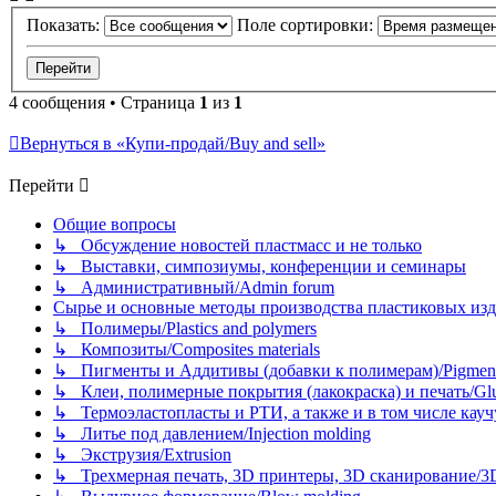
Показать:
Поле сортировки:
4 сообщения • Страница
1
из
1
Вернуться в «Купи-продай/Buy and sell»
Перейти
Общие вопросы
↳ Обсуждение новостей пластмасс и не только
↳ Выставки, симпозиумы, конференции и семинары
↳ Административный/Admin forum
Сырье и основные методы производства пластиковых изделий/
↳ Полимеры/Plastics and polymers
↳ Композиты/Сomposites materials
↳ Пигменты и Аддитивы (добавки к полимерам)/Pigments
↳ Клеи, полимерные покрытия (лакокраска) и печать/Glues, 
↳ Термоэластопласты и РТИ, а также и в том числе каучук
↳ Литье под давлением/Injection molding
↳ Экструзия/Extrusion
↳ Трехмерная печать, 3D принтеры, 3D сканирование/3D pr