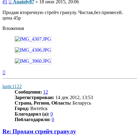
Сообщение
#1
Anatoly87
»
18 июн 2015, 20:06
Продам вторичную стрейч гранулу. Чистая,без примесей.
цена 45р
Вложения
Вернуться
к
началу
lastic1122
Сообщения:
12
Зарегистрирован:
14 дек 2012, 13:53
Страна, Регион, Область:
Беларусь
Город:
Витебск
Благодарил (а):
0
Поблагодарили:
0
Re: Продам стрейч гранулу