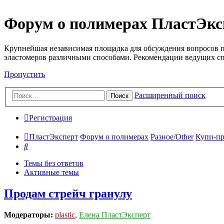
Форум о полимерах ПластЭкс
Крупнейшая независимая площадка для обсуждения вопросов п
эластомеров различными способами. Рекомендации ведущих с
Пропустить
Расширенный поиск
Поиск
Регистрация
ПластЭксперт
Форум о полимерах
Разное/Other
Купи-пр
Поиск
Темы без ответов
Активные темы
Продам стрейч гранулу
Модераторы:
plastic
,
Елена ПластЭксперт