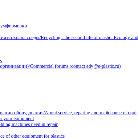
уумформовки
 охрана среды/Recycling - the second life of plastic. Ecology and 
s
анизации)/Commercial forums (contact adv@e-plastic.ru)
нии оборудования/About service, reparing and maitenance of equi
r your equipment
ing machines need in repair
f other equipment for plastics