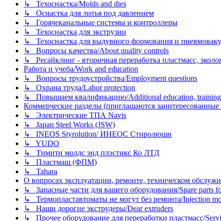
↳ Техоснастка/Molds and dies
↳ Оснастка для литья под давлением
↳ Горячеканальные системы и контроллеры
↳ Техоснастка для экструзии
↳ Техоснастка для выдувного формования и пневмовак
↳ Вопросы качества/About quality controls
↳ Ресайклинг - вторичная переработка пластмасс, экология и
Работа и учеба/Work and education
↳ Вопросы трудоустройства/Employment questions
↳ Охрана труда/Labor protection
↳ Повышаем квалификацию/Additional education, training
Коммерческие разделы (приглашаются заинтересованные орг
↳ Электрические ТПА Navis
↳ Japan Steel Works (JSW)
↳ INEOS Styrolution/ ИНЕОС Стиролюшн
↳ YUDO
↳ Тимити молдс энд плэстикс Ко ЛТД
↳ Пластмаш (ФПМ)
↳ Tahara
О вопросах эксплуатации, ремонте, техническом обслужива
↳ Запасные части для вашего оборудования/Spare parts fo
↳ Термопластавтоматы не могут без ремонта/Injection mold
↳ Наши дорогие экструдеры/Dear extruders
↳ Прочее оборудование для переработки пластмасс/Service o