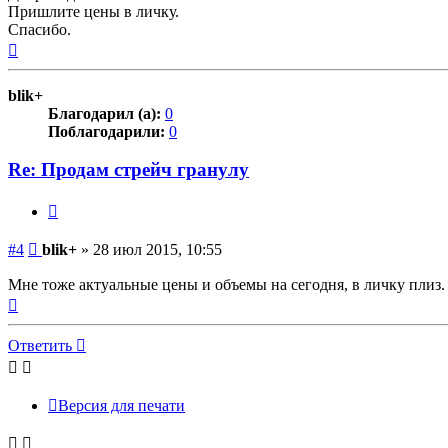
Пришлите цены в личку.
Спасибо.
Вернуться
к
началу
blik+
Благодарил (а):
0
Поблагодарили:
0
Re: Продам стрейч гранулу
Цитата
Сообщение
#4
blik+
»
28 июл 2015, 10:55
Мне тоже актуальные цены и объемы на сегодня, в личку плиз.
Вернуться
к
началу
Ответить
Версия для печати