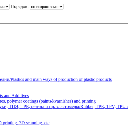
Порядок:
Plastics and main ways of production of plastic products
 and Additives
polymer coatings (paints&varnishes) and printing
и, ТПЭ, TPE, резина и пр. эластомеры/Rubber, TPE, TPV, TPU an
inting, 3D scanning, etc