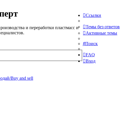
перт
Ссылки
Темы без ответов
роизводства и переработки пластмасс и
пециалистов.
Активные темы
Поиск
FAQ
Вход
одай/Buy and sell