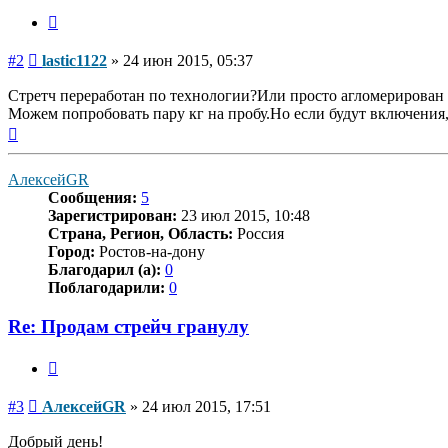
Цитата
Сообщение
#2
lastic1122
»
24 июн 2015, 05:37
Стретч переработан по технологии?Или просто агломерирован
Можем попробовать пару кг на пробу.Но если будут включения,
Вернуться
к
началу
АлексейGR
Сообщения:
5
Зарегистрирован:
23 июл 2015, 10:48
Страна, Регион, Область:
Россия
Город:
Ростов-на-дону
Благодарил (а):
0
Поблагодарили:
0
Re: Продам стрейч гранулу
Цитата
Сообщение
#3
АлексейGR
»
24 июл 2015, 17:51
Добрый день!