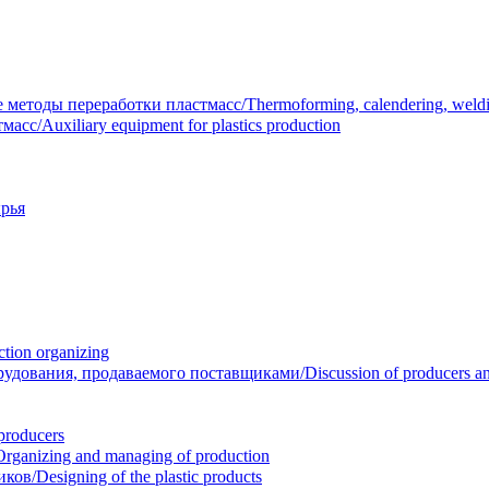
тоды переработки пластмасс/Thermoforming, calendering, welding
/Auxiliary equipment for plastics production
рья
ion organizing
вания, продаваемого поставщиками/Discussion of producers and r
roducers
anizing and managing of production
/Designing of the plastic products