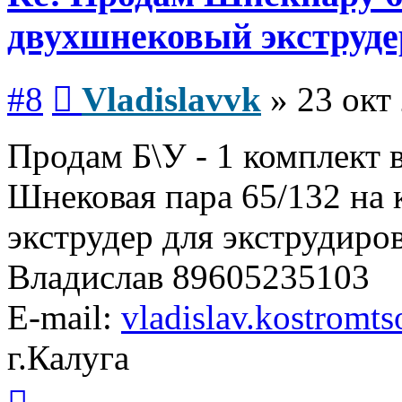
двухшнековый экструде
Сообщение
#8
Vladislavvk
»
23 окт
Продам Б\У - 1 комплект 
Шнековая пара 65/132 на
экструдер для экструдиро
Владислав 89605235103
E-mail:
vladislav.kostrom
г.Калуга
Вернуться
к