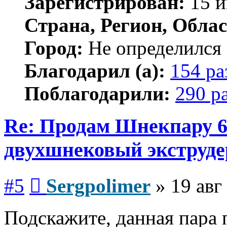
Зарегистрирован:
15 и
Страна, Регион, Облас
Город:
Не определился
Благодарил (а):
154 ра
Поблагодарили:
290 р
Re: Продам Шнекпару 6
двухшнековый экструде
Сообщение
#5
Sergpolimer
»
19 авг
Подскажите, данная пара 