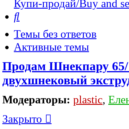
Купи-продай/Buy and se
Поиск
Темы без ответов
Активные темы
Продам Шнекпару 65/
двухшнековый экстру
Модераторы:
plastic
,
Еле
Закрыто