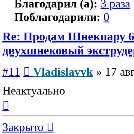
Благодарил (а):
3 раза
Поблагодарили:
0
Re: Продам Шнекпару 6
двухшнековый экструде
Сообщение
#11
Vladislavvk
»
17 ав
Неактуально
Вернуться
к
началу
Закрыто