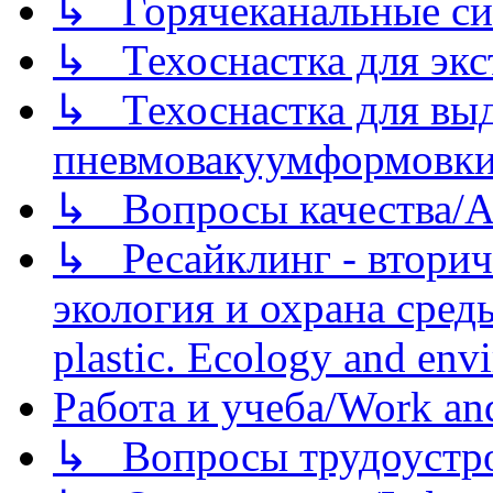
↳ Горячеканальные си
↳ Техоснастка для экс
↳ Техоснастка для вы
пневмовакуумформовк
↳ Вопросы качества/Abo
↳ Ресайклинг - вторич
экология и охрана среды/
plastic. Ecology and env
Работа и учеба/Work an
↳ Вопросы трудоустрой