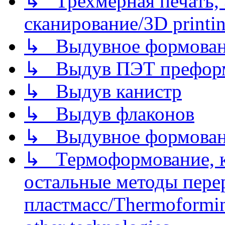
↳ Трехмерная печать,
сканирование/3D printin
↳ Выдувное формован
↳ Выдув ПЭТ префор
↳ Выдув канистр
↳ Выдув флаконов
↳ Выдувное формован
↳ Термоформование, ка
остальные методы пере
пластмасс/Thermoforming