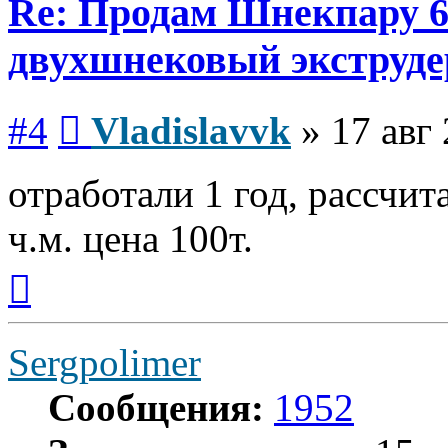
Re: Продам Шнекпару 6
двухшнековый экструде
Сообщение
#4
Vladislavvk
»
17 авг
отработали 1 год, рассчит
ч.м. цена 100т.
Вернуться
к
началу
Sergpolimer
Сообщения:
1952