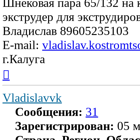
Шнековая пара 65/132 на
экструдер для экструдиро
Владислав 89605235103
E-mail:
vladislav.kostrom
г.Калуга
Вернуться
к
началу
Vladislavvk
Сообщения:
31
Зарегистрирован:
05 м
Страна, Регион, Облас