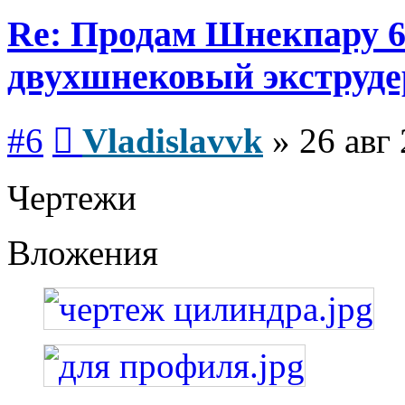
Re: Продам Шнекпару 6
двухшнековый экструде
Сообщение
#6
Vladislavvk
»
26 авг
Чертежи
Вложения