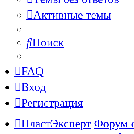
Активные темы
Поиск
FAQ
Вход
Регистрация
ПластЭксперт
Форум 