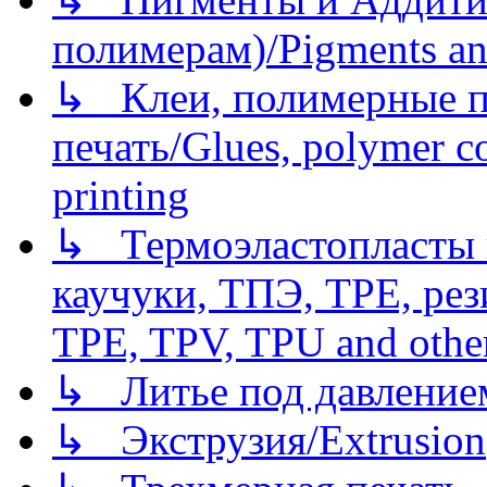
полимерам)/Pigments an
↳ Клеи, полимерные по
печать/Glues, polymer co
printing
↳ Термоэластопласты и
каучуки, ТПЭ, TPE, рез
TPE, TPV, TPU and other
↳ Литье под давлением/
↳ Экструзия/Extrusion