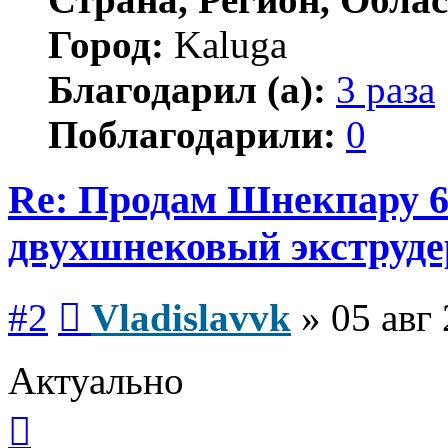
Город:
Kaluga
Благодарил (а):
3 раза
Поблагодарили:
0
Re: Продам Шнекпару 6
двухшнековый экструде
Сообщение
#2
Vladislavvk
»
05 авг
Актуально
Вернуться
к
началу