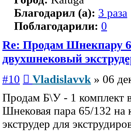
Благодарил (а):
3 раза
Поблагодарили:
0
Re: Продам Шнекпару 6
двухшнековый экструде
Сообщение
#10
Vladislavvk
»
06 де
Продам Б\У - 1 комплект 
Шнековая пара 65/132 на
экструдер для экструдиро