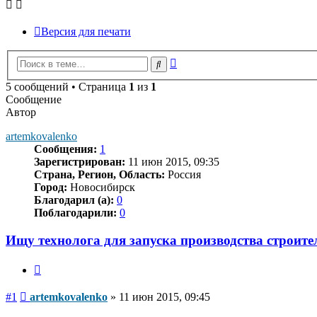
Версия для печати
Расширенный
Поиск
поиск
5 сообщений • Страница
1
из
1
Сообщение
Автор
artemkovalenko
Сообщения:
1
Зарегистрирован:
11 июн 2015, 09:35
Страна, Регион, Область:
Россия
Город:
Новосибирск
Благодарил (а):
0
Поблагодарили:
0
Ищу технолога для запуска производства строите
Цитата
Сообщение
#1
artemkovalenko
»
11 июн 2015, 09:45