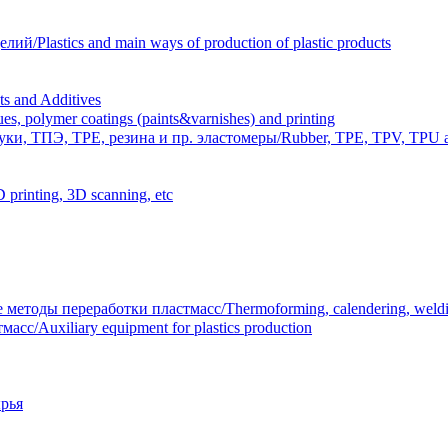
Plastics and main ways of production of plastic products
 and Additives
polymer coatings (paints&varnishes) and printing
и, ТПЭ, TPE, резина и пр. эластомеры/Rubber, TPE, TPV, TPU an
inting, 3D scanning, etc
тоды переработки пластмасс/Thermoforming, calendering, welding
/Auxiliary equipment for plastics production
рья