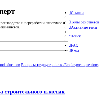
перт
Ссылки
Темы без ответов
роизводства и переработки пластмасс и
пециалистов.
Активные темы
Поиск
FAQ
Вход
and education
Вопросы трудоустройства/Employment questions
ва строительного пластик