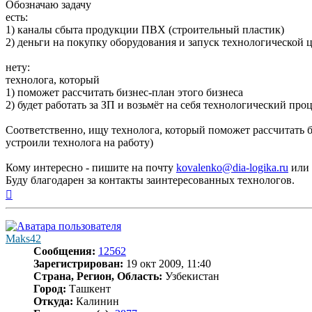
Обозначаю задачу
есть:
1) каналы сбыта продукции ПВХ (строительный пластик)
2) деньги на покупку оборудования и запуск технологической 
нету:
технолога, который
1) поможет рассчитать бизнес-план этого бизнеса
2) будет работать за ЗП и возьмёт на себя технологический про
Соответственно, ищу технолога, который поможет рассчитать би
устроили технолога на работу)
Кому интересно - пишите на почту
kovalenko@dia-logika.ru
или 
Буду благодарен за контакты заинтересованных технологов.
Вернуться
к
началу
Maks42
Сообщения:
12562
Зарегистрирован:
19 окт 2009, 11:40
Страна, Регион, Область:
Узбекистан
Город:
Ташкент
Откуда:
Калинин