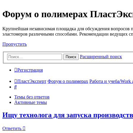
Форум о полимерах ПластЭкс
Крупнейшая независимая площадка для обсуждения вопросов п
эластомеров различными способами. Рекомендации ведущих с
Пропустить
Расширенный поиск
Поиск
Регистрация
ПластЭксперт
Форум о полимерах
Работа и учеба/Work 
Поиск
Темы без ответов
Активные темы
Ищу технолога для запуска производст
Ответить