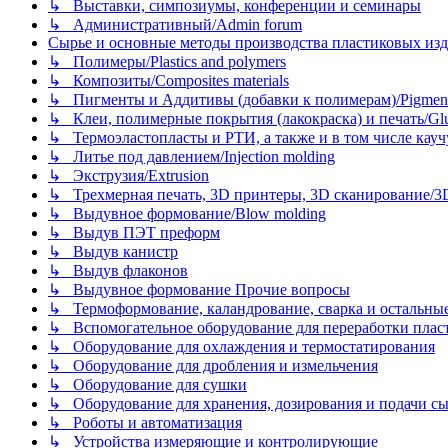
↳ Выставки, симпозиумы, конференции и семинары
↳ Административный/Admin forum
Сырье и основные методы производства пластиковых изделий/
↳ Полимеры/Plastics and polymers
↳ Композиты/Сomposites materials
↳ Пигменты и Аддитивы (добавки к полимерам)/Pigments
↳ Клеи, полимерные покрытия (лакокраска) и печать/Glues, 
↳ Термоэластопласты и РТИ, а также и в том числе каучук
↳ Литье под давлением/Injection molding
↳ Экструзия/Extrusion
↳ Трехмерная печать, 3D принтеры, 3D сканирование/3D pr
↳ Выдувное формование/Blow molding
↳ Выдув ПЭТ преформ
↳ Выдув канистр
↳ Выдув флаконов
↳ Выдувное формование Прочие вопросы
↳ Термоформование, каландрование, сварка и остальные ме
↳ Вспомогательное оборудование для переработки пластмасс
↳ Оборудование для охлаждения и термостатирования
↳ Оборудование для дробления и измельчения
↳ Оборудование для сушки
↳ Оборудование для хранения, дозирования и подачи сы
↳ Роботы и автоматизация
↳ Устройства измеряющие и контролирующие