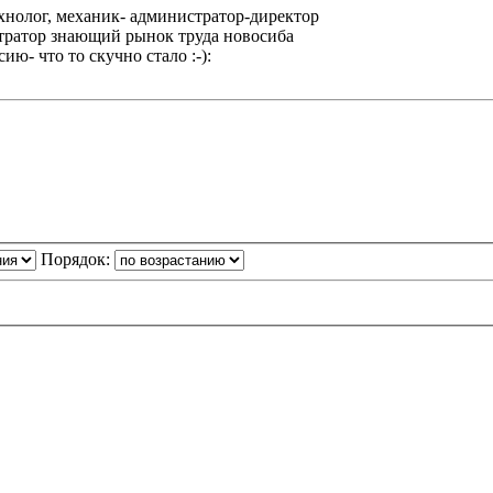
ехнолог, механик- администратор-директор
стратор знающий рынок труда новосиба
ию- что то скучно стало :-):
Порядок: