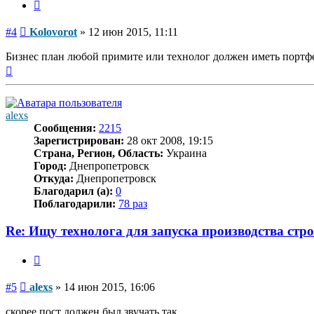
Цитата
Сообщение
#4
Kolovorot
»
12 июн 2015, 11:11
Бизнес план любой примите или технолог должен иметь портф
Вернуться
к
началу
alexs
Сообщения:
2215
Зарегистрирован:
28 окт 2008, 19:15
Страна, Регион, Область:
Украина
Город:
Днепропетровск
Откуда:
Днепропетровск
Благодарил (а):
0
Поблагодарили:
78 раз
Re: Ищу технолога для запуска производства стр
Цитата
Сообщение
#5
alexs
»
14 июн 2015, 16:06
скорее пост должен был звучать так