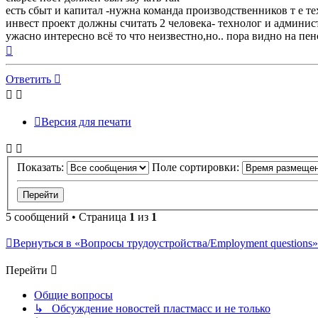
есть сбыт и капитал -нужна команда производственников т е т
инвест проект должны считать 2 человека- технолог и админи
ужасно интересно всё то что неизвестно,но.. пора видно на пенс
Вернуться
к
началу
Ответить
Версия для печати
Показать:
Поле сортировки:
5 сообщений • Страница
1
из
1
Вернуться в «Вопросы трудоустройства/Employment questions»
Перейти
Общие вопросы
↳ Обсуждение новостей пластмасс и не только