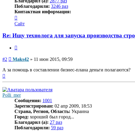
Благодарил (а):
2877 раз
Поблагодарили:
3246 раз
Контактная информация:
Контактная
информация
Сайт
пользователя
Maks42
Re: Ищу технолога для запуска производства стр
Цитата
Сообщение
#2
Maks42
»
11 июн 2015, 09:59
А за помощь в составлении бизнес-плана деньги полагаются?
Вернуться
к
началу
Polli_mer
Сообщения:
1001
Зарегистрирован:
02 апр 2009, 18:53
Страна, Регион, Область:
Украина
Город:
хороший был город...
Благодарил (а):
27 раз
Поблагодарили:
59 раз