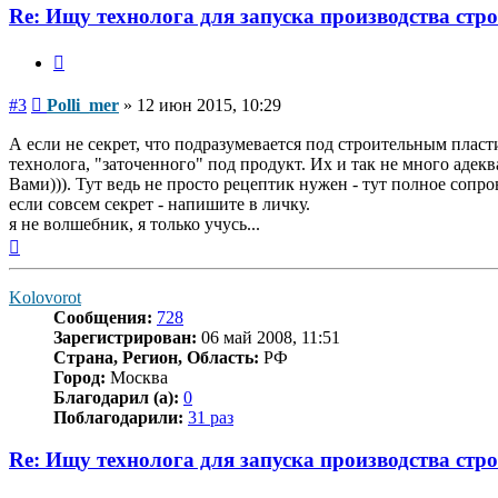
Re: Ищу технолога для запуска производства стр
Цитата
Сообщение
#3
Polli_mer
»
12 июн 2015, 10:29
А если не секрет, что подразумевается под строительным пласти
технолога, "заточенного" под продукт. Их и так не много адек
Вами))). Тут ведь не просто рецептик нужен - тут полное соп
если совсем секрет - напишите в личку.
я не волшебник, я только учусь...
Вернуться
к
началу
Kolovorot
Сообщения:
728
Зарегистрирован:
06 май 2008, 11:51
Страна, Регион, Область:
РФ
Город:
Москва
Благодарил (а):
0
Поблагодарили:
31 раз
Re: Ищу технолога для запуска производства стр