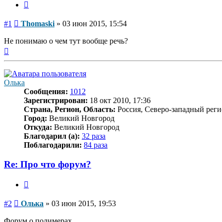
Цитата
Сообщение
#1
Thomaski
»
03 июн 2015, 15:54
Не понимаю о чем тут вообще речь?
Вернуться
к
началу
Олька
Сообщения:
1012
Зарегистрирован:
18 окт 2010, 17:36
Страна, Регион, Область:
Россия, Северо-западный реги
Город:
Великий Новгород
Откуда:
Великий Новгород
Благодарил (а):
32 раза
Поблагодарили:
84 раза
Re: Про что форум?
Цитата
Сообщение
#2
Олька
»
03 июн 2015, 19:53
Форум о полимерах.