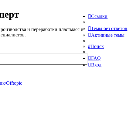
перт
Ссылки
Темы без ответов
роизводства и переработки пластмасс и
пециалистов.
Активные темы
Поиск
FAQ
Вход
к/Offtopic