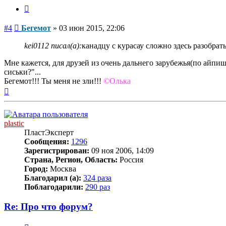
Цитата
Сообщение
#4
Бегемот
»
03 июн 2015, 22:06
kei0112 писал(а):
канадцу с курасау сложно здесь разобрать
Мне кажется, для друзей из очень дальнего зарубежья(по айпиш
сиськи?"...
Бегемот!!! Ты меня не зли!!!
©Олька
Вернуться
к
началу
plastic
ПластЭксперт
Сообщения:
1296
Зарегистрирован:
09 ноя 2006, 14:09
Страна, Регион, Область:
Россия
Город:
Москва
Благодарил (а):
324 раза
Поблагодарили:
290 раз
Re: Про что форум?
Цитата