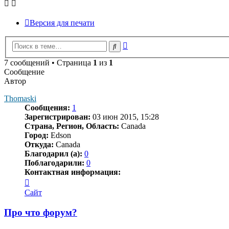
Версия для печати
Расширенный
Поиск
поиск
7 сообщений • Страница
1
из
1
Сообщение
Автор
Thomaski
Сообщения:
1
Зарегистрирован:
03 июн 2015, 15:28
Страна, Регион, Область:
Canada
Город:
Edson
Откуда:
Canada
Благодарил (а):
0
Поблагодарили:
0
Контактная информация:
Контактная
информация
Сайт
пользователя
Thomaski
Про что форум?