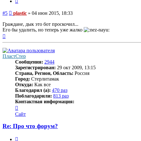
Сообщение
#5
plastic
»
04 июн 2015, 18:33
Граждане, дык это бот проскочил...
Его бы удалить, но теперь уже жалко
Вернуться
к
началу
ПластСтер
Сообщения:
2944
Зарегистрирован:
29 окт 2009, 13:15
Страна, Регион, Область:
Россия
Город:
Стерлитамак
Откуда:
Как все
Благодарил (а):
470 раз
Поблагодарили:
813 раз
Контактная информация:
Контактная
информация
Сайт
пользователя
ПластСтер
Re: Про что форум?
Цитата