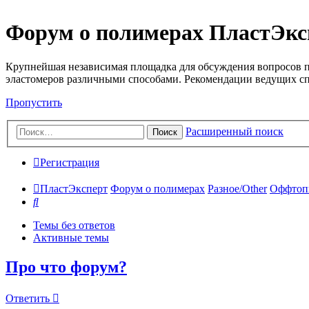
Форум о полимерах ПластЭкс
Крупнейшая независимая площадка для обсуждения вопросов п
эластомеров различными способами. Рекомендации ведущих с
Пропустить
Расширенный поиск
Поиск
Регистрация
ПластЭксперт
Форум о полимерах
Разное/Other
Оффтопи
Поиск
Темы без ответов
Активные темы
Про что форум?
Ответить