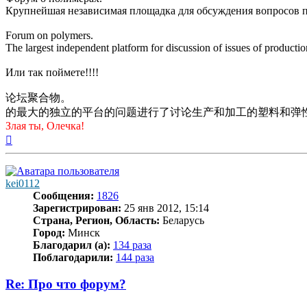
Крупнейшая независимая площадка для обсуждения вопросов п
Forum on polymers.
The largest independent platform for discussion of issues of producti
Или так поймете!!!!
论坛聚合物。
的最大的独立的平台的问题进行了讨论生产和加工的塑料和弹
Злая ты, Олечка!
Вернуться
к
началу
kei0112
Сообщения:
1826
Зарегистрирован:
25 янв 2012, 15:14
Страна, Регион, Область:
Беларусь
Город:
Минск
Благодарил (а):
134 раза
Поблагодарили:
144 раза
Re: Про что форум?