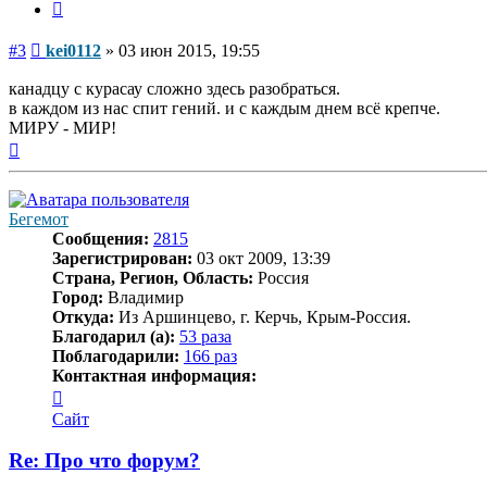
Цитата
Сообщение
#3
kei0112
»
03 июн 2015, 19:55
канадцу с курасау сложно здесь разобраться.
в каждом из нас спит гений. и с каждым днем всё крепче.
МИРУ - МИР!
Вернуться
к
началу
Бегемот
Сообщения:
2815
Зарегистрирован:
03 окт 2009, 13:39
Страна, Регион, Область:
Россия
Город:
Владимир
Откуда:
Из Аршинцево, г. Керчь, Крым-Россия.
Благодарил (а):
53 раза
Поблагодарили:
166 раз
Контактная информация:
Контактная
информация
Сайт
пользователя
Бегемот
Re: Про что форум?