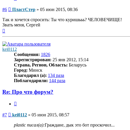
Сообщение
#6
ПластСтер
»
05 июн 2015, 08:36
Так и хочется спросить: Ты что куришььь? ЧЕЛОВЕЧИЩЕ!
Звать меня, Сергей
Вернуться
к
началу
kei0112
Сообщения:
1826
Зарегистрирован:
25 янв 2012, 15:14
Страна, Регион, Область:
Беларусь
Город:
Минск
Благодарил (а):
134 раза
Поблагодарили:
144 раза
Re: Про что форум?
Цитата
Сообщение
#7
kei0112
»
05 июн 2015, 08:57
plastic писал(а):
Граждане, дык это бот проскочил...